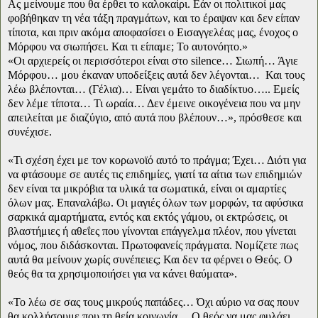
Ας μείνουμε που θα έρθει το καλοκαίρι. Εάν οι πολιτικοί μας
φοβήθηκαν τη νέα τάξη πραγμάτων, και το έραψαν και δεν είπαν
τίποτα, και πριν ακόμα αποφασίσει ο Εισαγγελέας μας, ένοχος ο
Μόρφου να σιωπήσει. Και τι είπαμε; Το αυτονόητο.»
«Οι αρχιερείς οι περισσότεροι είναι στο silence… Σιωπή… Άγιε
Μόρφου… μου έκαναν υποδείξεις αυτά δεν λέγονται… Και τους
λέω βλέπονται… (Γέλια)… Είναι γεμάτο το διαδίκτυο….. Εμείς
δεν λέμε τίποτα… Τι ωραία… Δεν έμεινε οικογένεια που να μην
απειλείται με διαζύγιο, από αυτά που βλέπουν…», πρόσθεσε και
συνέχισε.
«Τι σχέση έχει με τον κορωνοϊό αυτό το πράγμα; Έχει… Διότι για
να φτάσουμε σε αυτές τις επιδημίες, γιατί τα αίτια των επιδημιών
δεν είναι τα μικρόβια τα υλικά τα σωματικά, είναι οι αμαρτίες
όλων μας. Επαναλάβω. Οι μαγιές όλων των μορφών, τα αφύσικα
σαρκικά αμαρτήματα, εντός και εκτός γάμου, οι εκτρώσεις, οι
βλαστήμιες ή αθεΐες που γίνονται επάγγελμα πλέον, που γίνεται
νόμος, που διδάσκονται. Πρωτοφανείς πράγματα. Νομίζετε πως
αυτά θα μείνουν χωρίς συνέπειες; Και δεν τα φέρνει ο Θεός. Ο
θεός θα τα χρησιμοποιήσει για να κάνει θαύματα».
«Το λέω σε σας τους μικρούς παπάδες… Όχι αύριο να σας πουν
θα κολλήσουμε που τη θεία κοινωνία… Ο θεός να μας φυλάει…