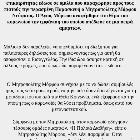
επικαιρότητας έδωσε σε ομιλία που παραχώρησε προς τους
πιστούς την περασμένη Παρασκευή ο Μητροπολίτης Μόρφου
Νεόφυτος. Ο Άγιος Μόρφου αναφέρθηκε στο θέμα του
κορωνοϊού την εμφάνιση του οποίου απέδωσε σε μια σειρά
αμαρτιών.
Μάλιστα δεν παρέλειψε να υπενθυμίσει τη δίωξη του για
παλαιότερες δηλώσεις του, σημειώνοντας πως για αυτή θα
αποφασίσει ο Εισαγγελέας. Την ίδια ώρα άσκησε κριτική σε
άλλους Ιεράρχες, που όπως είπε παραμένουν στο… silence.
O Μητροπολίτης Μόρφου συνέχισε με το να δώσει συμβουλές
προς τους νεότερους ιερούς να μην πιστεύουν όσα λέγονται για τη
μετάδοση του ιού από την Θεία Κοινωνία, ενώ εξέφρασε κα την
άποψη πως ο κορωνοϊός θα λύσει προβλήματα, όπως αυτό του
μεταναστευτικού.
Σύμφωνα με τον Μητροπολίτη, στον κορωνοϊό οδήγησαν
τέσσερις ομάδες αμαρτιών. «Η Παλαιά Διαθήκη», είπε ο
Μητροπολίτης Μόρφου, «δεν λέει παραμύθια. Όταν