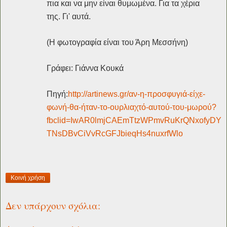
πια και να μην είναι θυμωμένα. Για τα χέρια
της. Γι' αυτά.
(Η φωτογραφία είναι του Άρη Μεσσήνη)
Γράφει: Γιάννα Κουκά
Πηγή:
http://artinews.gr/αν-η-προσφυγιά-είχε-
φωνή-θα-ήταν-το-ουρλιαχτό-αυτού-του-μωρού?
fbclid=IwAR0lmjCAEmTtzWPmvRuKrQNxofyDY
TNsDBvCiVvRcGFJbieqHs4nuxrfWlo
Κοινή χρήση
Δεν υπάρχουν σχόλια: