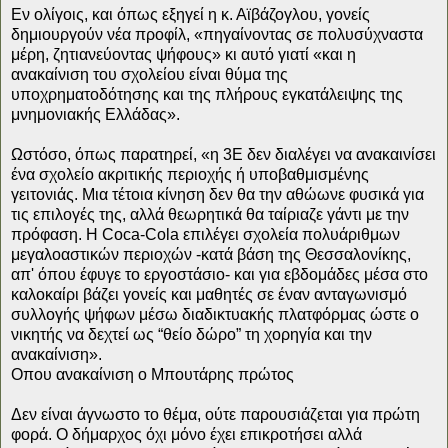
Εν ολίγοις, και όπως εξηγεί η κ. Αϊβάζογλου, γονείς
δημιουργούν νέα προφίλ, «πηγαίνοντας σε πολυσύχναστα
μέρη, ζητιανεύοντας ψήφους» κι αυτό γιατί «και η
ανακαίνιση του σχολείου είναι θύμα της
υποχρηματοδότησης και της πλήρους εγκατάλειψης της
μνημονιακής Ελλάδας».
Ωστόσο, όπως παρατηρεί, «η 3Ε δεν διαλέγει να ανακαινίσει
ένα σχολείο ακριτικής περιοχής ή υποβαθμισμένης
γειτονιάς. Μια τέτοια κίνηση δεν θα την αθώωνε φυσικά για
τις επιλογές της, αλλά θεωρητικά θα ταίριαζε γάντι με την
πρόφαση. Η Coca-Cola επιλέγει σχολεία πολυάριθμων
μεγαλοαστικών περιοχών -κατά βάση της Θεσσαλονίκης,
απ' όπου έφυγε το εργοστάσιο- και για εβδομάδες μέσα στο
καλοκαίρι βάζει γονείς και μαθητές σε έναν ανταγωνισμό
συλλογής ψήφων μέσω διαδικτυακής πλατφόρμας ώστε ο
νικητής να δεχτεί ως “θείο δώρο” τη χορηγία και την
ανακαίνιση».
Οπου ανακαίνιση ο Μπουτάρης πρώτος
Δεν είναι άγνωστο το θέμα, ούτε παρουσιάζεται για πρώτη
φορά. Ο δήμαρχος όχι μόνο έχει επικροτήσει αλλά