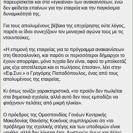
παρευρίσκεται και στα «εγκαίνια» των ανακαινίσεων, ενώ
δεν φείδεται επαίνων για την εταιρεία και την παγκόσμια
δυναμικότητά της.
Για τους απολυμένους βέβαια της επιχείρησης ούτε λόγος,
παρότι οι ίδιοι συνεχίζουν τον μοναχικό αγώνα τους με τις
ντουντούκες.
«Η επιμονή της εταιρείας για το πρόγραμμα ανακαινίσεων
στη Θεσσαλονίκη, και παρότι οι περισσότεροι δήμαρχοι το
έχουν απορρίψει, μόνο τυχαία δεν είναι, αφού το μποϊκοτάζ
μας είχε αποτέλεσμα και οι πωλήσεις έπεσαν», λέει στην
«Εφ.Συν.» ο Γρηγόρης Παπαδόπουλος, ένας από τους
απολυμένους της εταιρείας.
Κι όπως τονίζει χαρακτηριστικά, «το προϊόν δεν πωλείται
στα δημοτικά σχολεία, αλλά αυτό δεν τους εμποδίζει να
φτιάχνουν πελάτες από μικρή ηλικία».
Ο πρόεδρος της Ομοσπονδίας Γονέων Κεντρικής
Μακεδονίας Θανάσης Κοκόνας συμπληρώνει ότι «το
πρόβλημα της σχολικής στέγης και των υποδομών είναι
μεγάλο, αλλά δεν λύνεται έτσι. Δυστυχώς όμως και άλλες