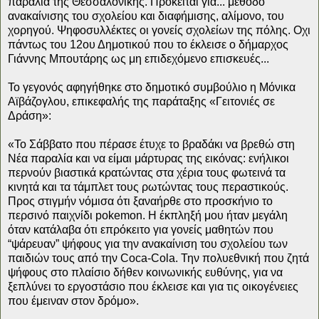
παραλία της Θεσσαλονίκης. Πρόκειται για... μέθοδο
ανακαίνισης του σχολείου και διαφήμισης, αλίμονο, του
χορηγού. Ψηφοσυλλέκτες οι γονείς σχολείων της πόλης. Οχι
πάντως του 12ου Δημοτικού που το έκλεισε ο δήμαρχος
Γιάννης Μπουτάρης ως μη επιδεχόμενο επισκευές...
Το γεγονός αφηγήθηκε στο δημοτικό συμβούλιο η Μόνικα
Αϊβάζογλου, επικεφαλής της παράταξης «Γειτονιές σε
Δράση»:
«Το Σάββατο που πέρασε έτυχε το βραδάκι να βρεθώ στη
Νέα παραλία και να είμαι μάρτυρας της εικόνας: ενήλικοι
περνούν βιαστικά κρατώντας στα χέρια τους φωτεινά τα
κινητά και τα τάμπλετ τους ρωτώντας τους περαστικούς.
Προς στιγμήν νόμισα ότι ξαναήρθε στο προσκήνιο το
περσινό παιχνίδι pokemon. Η έκπληξή μου ήταν μεγάλη
όταν κατάλαβα ότι επρόκειτο για γονείς μαθητών που
“ψάρευαν” ψήφους για την ανακαίνιση του σχολείου των
παιδιών τους από την Coca-Cola. Την πολυεθνική που ζητά
ψήφους στο πλαίσιο δήθεν κοινωνικής ευθύνης, για να
ξεπλύνει το εργοστάσιο που έκλεισε και για τις οικογένειες
που έμειναν στον δρόμο».