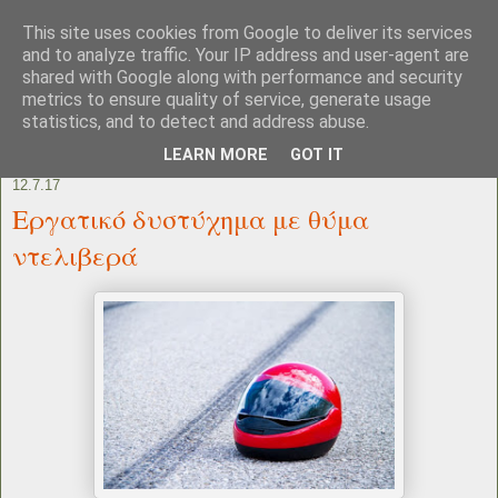
This site uses cookies from Google to deliver its services
and to analyze traffic. Your IP address and user-agent are
shared with Google along with performance and security
metrics to ensure quality of service, generate usage
statistics, and to detect and address abuse.
LEARN MORE
GOT IT
12.7.17
Εργατικό δυστύχημα με θύμα
ντελιβερά