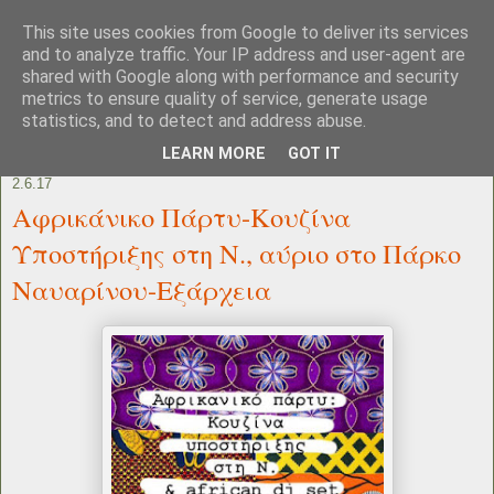
This site uses cookies from Google to deliver its services
and to analyze traffic. Your IP address and user-agent are
shared with Google along with performance and security
metrics to ensure quality of service, generate usage
statistics, and to detect and address abuse.
LEARN MORE
GOT IT
2.6.17
Αφρικάνικο Πάρτυ-Κουζίνα
Υποστήριξης στη Ν., αύριο στο Πάρκο
Ναυαρίνου-Εξάρχεια