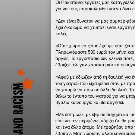
Οι Πακιστανοί εργάτες μάς καταγγέλλ
για να τους παρακολουθεί και να δίνει 
«Δεν είναι δυνατόν να μας συμπεριφέρε
έχει δικαίωμα να χτυπάει έναν εργάτη ή
καλές.
»Ούτε χώρο να φάμε έχουμε ούτε ζεστό
Πληρωνόμαστε 580 ευρώ τον μήνα και δ
αργίες. Το εργοστάσιο δεν κλείνει ποτ
έβριζε», έλεγαν χαρακτηριστικά οι συ
«Αφού με έδιωξαν από τη δουλειά για έ
του γιατρού που είχα φέρει όταν με π
να μπορώ να πάω σε άλλη δουλειά. Το α
θέλω το έντυπο του γιατρού για να μπο
βγάλω καινούργιο και θα αργήσει.
»Με έσπρωξε, με έβρισε άσχημα και μο
είπε να τον περιμένω, νόμιζα ότι θα μου
και ένα άλλο άτομο. Με τράβηξαν από 
έβριζαν. Μας χώρισαν άλλοι εργαζόμεν