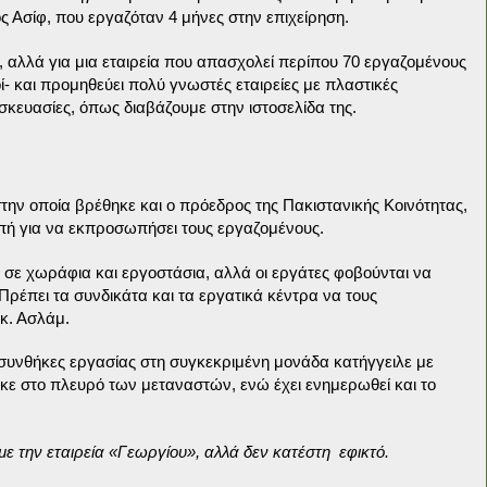
ος Ασίφ, που εργαζόταν 4 μήνες στην επιχείρηση.
, αλλά για μια εταιρεία που απασχολεί περίπου 70 εργαζομένους
οί- και προμηθεύει πολύ γνωστές εταιρείες με πλαστικές
κευασίες, όπως διαβάζουμε στην ιστοσελίδα της.
την οποία βρέθηκε και ο πρόεδρος της Πακιστανικής Κοινότητας,
πή για να εκπροσωπήσει τους εργαζομένους.
 σε χωράφια και εργοστάσια, αλλά οι εργάτες φοβούνται να
Πρέπει τα συνδικάτα και τα εργατικά κέντρα να τους
κ. Ασλάμ.
ις συνθήκες εργασίας στη συγκεκριμένη μονάδα κατήγγειλε με
ε στο πλευρό των μεταναστών, ενώ έχει ενημερωθεί και το
ε την εταιρεία «Γεωργίου», αλλά δεν κατέστη
εφικτό.