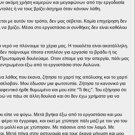
ουν ακόμη χρήση καμερών και μεγαφώνων από την εργοδοσία
εντολές ή να τους βρίζει άσχημα όταν κάνουν λάθη.
ται με αυτόν τον τρόπο, δεν μας σέβεται. Καμία επιχείρηση δεν
 να βρίζει. Μέσα στο εργοστάσιο οι συνθήκες δεν είναι καθόλου
 νερό να πλύνουμε τα χέρια μας. Η τουαλέτα είναι ακατάλληλη.
εν παίρνουμε τίποτα επιπλέον για εργασία το βράδυ ή τις
έ, Πρωτομαγιά δουλεύαμε. Οταν είπαμε για την απεργία, πάλι μας
γκεντρωμένοι έξω από το εργοστάσιο στον Αυλώνα.
να λάθος που έκανα, ζήτησα το χαρτί της απόλυσης και το χαρτί
ροσέλαβαν. Μου έδωσαν μια φωτοτυπία. Ζήτησα το κανονικό για
φεντικό ήρθε θυμωμένο και μου είπε “Τι θες;”. Του εξήγησα ότι
ρώ να πάω σε άλλη δουλειά και ότι δεν έχω χρήματα για να
υ είπε να φύγω. Μετά βγήκα έξω από το εργοστάσιο και μου
 φέρει τα έγγραφα, και εκεί με χτύπησε πάλι μαζί με τον γιο του
το μαλλί και με χτύπησαν. Με πιάσανε από τον λαιμό. Με
οι. Μετά πήγα στην αστυνομία και τους έκανα μήνυση και μου