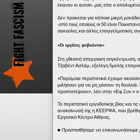
έκαναν κι αυτοί», μας είπε ο απολυμέν
Δεν πρόκειται για κάποια μικρή μονάδα
-από τους οποίους οι 50 είναι Πακισταν
σακούλες και άλλες επαγγελματικές συσ
«Οι εργάτες φοβούνται»
Στη χθεσινή απεργιακή συγκέντρωση, σ
Τζαβέντ Ασλάμ, εξελέγη 5μελής επιτρο
«Παρόμοια περιστατικά έχουμε ακούσει
μιλήσουν για να μη χάσουν τη δουλειά. 
προστατέψουν», λέει στην «Εφ.Συν.» ο 
Το περιστατικό εργοδοτικής βίας και τ
ανακοίνωσή της η ΚΕΕΡΦΑ, που βρέθηκ
Εργατικό Κέντρο Αθήνας.
■
Προσπαθήσαμε να επικοινωνήσουμε μ