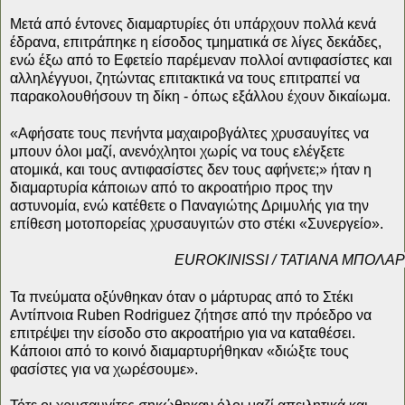
Μετά από έντονες διαμαρτυρίες ότι υπάρχουν πολλά κενά
έδρανα, επιτράπηκε η είσοδος τμηματικά σε λίγες δεκάδες,
ενώ έξω από το Εφετείο παρέμεναν πολλοί αντιφασίστες και
αλληλέγγυοι, ζητώντας επιτακτικά να τους επιτραπεί να
παρακολουθήσουν τη δίκη - όπως εξάλλου έχουν δικαίωμα.
«Αφήσατε τους πενήντα μαχαιροβγάλτες χρυσαυγίτες να
μπουν όλοι μαζί, ανενόχλητοι χωρίς να τους ελέγξετε
ατομικά, και τους αντιφασίστες δεν τους αφήνετε;» ήταν η
διαμαρτυρία κάποιων από το ακροατήριο προς την
αστυνομία, ενώ κατέθετε ο Παναγιώτης Δριμυλής για την
επίθεση μοτοπορείας χρυσαυγιτών στο στέκι «Συνεργείο».
ΕUROKINISSI / ΤΑΤΙΑΝΑ ΜΠΟΛΑ
Τα πνεύματα οξύνθηκαν όταν ο μάρτυρας από το Στέκι
Αντίπνοια Ruben Rodriguez ζήτησε από την πρόεδρο να
επιτρέψει την είσοδο στο ακροατήριο για να καταθέσει.
Κάποιοι από το κοινό διαμαρτυρήθηκαν «διώξτε τους
φασίστες για να χωρέσουμε».