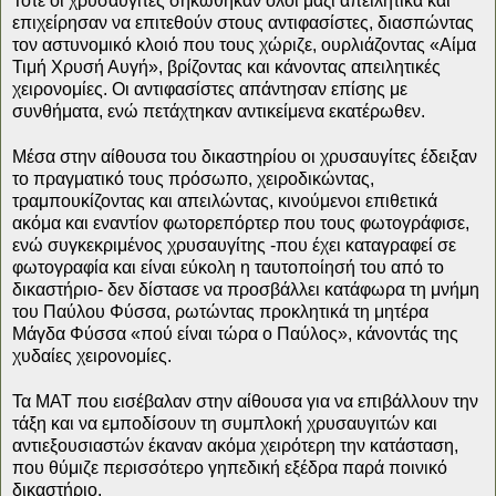
Τότε οι χρυσαυγίτες σηκώθηκαν όλοι μαζί απειλητικά και
επιχείρησαν να επιτεθούν στους αντιφασίστες, διασπώντας
τον αστυνομικό κλοιό που τους χώριζε, ουρλιάζοντας «Αίμα
Τιμή Χρυσή Αυγή», βρίζοντας και κάνοντας απειλητικές
χειρονομίες. Οι αντιφασίστες απάντησαν επίσης με
συνθήματα, ενώ πετάχτηκαν αντικείμενα εκατέρωθεν.
Μέσα στην αίθουσα του δικαστηρίου οι χρυσαυγίτες έδειξαν
το πραγματικό τους πρόσωπο, χειροδικώντας,
τραμπουκίζοντας και απειλώντας, κινούμενοι επιθετικά
ακόμα και εναντίον φωτορεπόρτερ που τους φωτογράφισε,
ενώ συγκεκριμένος χρυσαυγίτης -που έχει καταγραφεί σε
φωτογραφία και είναι εύκολη η ταυτοποίησή του από το
δικαστήριο- δεν δίστασε να προσβάλλει κατάφωρα τη μνήμη
του Παύλου Φύσσα, ρωτώντας προκλητικά τη μητέρα
Μάγδα Φύσσα «πού είναι τώρα ο Παύλος», κάνοντάς της
χυδαίες χειρονομίες.
Τα ΜΑΤ που εισέβαλαν στην αίθουσα για να επιβάλλουν την
τάξη και να εμποδίσουν τη συμπλοκή χρυσαυγιτών και
αντιεξουσιαστών έκαναν ακόμα χειρότερη την κατάσταση,
που θύμιζε περισσότερο γηπεδική εξέδρα παρά ποινικό
δικαστήριο.