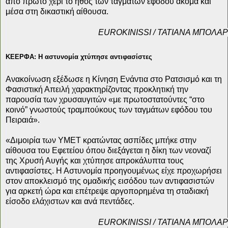
από πρώτο χέρι το ήθος των ταγμάτων εφόδου ακόμα και
μέσα στη δικαστική αίθουσα.
ΕUROKINISSI / ΤΑΤΙΑΝΑ ΜΠΟΛΑ
ΚΕΕΡΦΑ: Η αστυνομία χτύπησε αντιφασίστες
Ανακοίνωση εξέδωσε η Κίνηση Ενάντια στο Ρατσισμό και τη
Φασιστική Απειλή χαρακτηρίζοντας προκλητική την
παρουσία των χρυσαυγιτών «με πρωτοστατούντες “στο
κοινό” γνωστούς τραμπούκους των ταγμάτων εφόδου του
Πειραιά».
«Διμοιρία των ΥΜΕΤ κρατώντας ασπίδες μπήκε στην
αίθουσα του Εφετείου όπου διεξάγεται η δίκη των νεοναζί
της Χρυσή Αυγής και χτύπησε απροκάλυπτα τους
αντιφασίστες. Η Αστυνομία προηγουμένως είχε προχωρήσει
στον αποκλεισμό της ομαδικής εισόδου των αντιφασιστών
για αρκετή ώρα και επέτρεψε αργοπορημένα τη σταδιακή
είσοδο ελάχιστων και ανά πεντάδες.
ΕUROKINISSI / ΤΑΤΙΑΝΑ ΜΠΟΛΑ