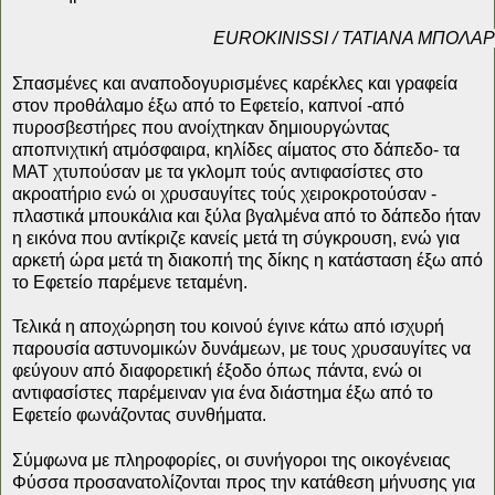
ΕUROKINISSI / ΤΑΤΙΑΝΑ ΜΠΟΛΑ
Σπασμένες και αναποδογυρισμένες καρέκλες και γραφεία
στον προθάλαμο έξω από το Εφετείο, καπνοί -από
πυροσβεστήρες που ανοίχτηκαν δημιουργώντας
αποπνιχτική ατμόσφαιρα, κηλίδες αίματος στο δάπεδο- τα
ΜΑΤ χτυπούσαν με τα γκλομπ τούς αντιφασίστες στο
ακροατήριο ενώ οι χρυσαυγίτες τούς χειροκροτούσαν -
πλαστικά μπουκάλια και ξύλα βγαλμένα από το δάπεδο ήταν
η εικόνα που αντίκριζε κανείς μετά τη σύγκρουση, ενώ για
αρκετή ώρα μετά τη διακοπή της δίκης η κατάσταση έξω από
το Εφετείο παρέμενε τεταμένη.
Τελικά η αποχώρηση του κοινού έγινε κάτω από ισχυρή
παρουσία αστυνομικών δυνάμεων, με τους χρυσαυγίτες να
φεύγουν από διαφορετική έξοδο όπως πάντα, ενώ οι
αντιφασίστες παρέμειναν για ένα διάστημα έξω από το
Εφετείο φωνάζοντας συνθήματα.
Σύμφωνα με πληροφορίες, οι συνήγοροι της οικογένειας
Φύσσα προσανατολίζονται προς την κατάθεση μήνυσης για