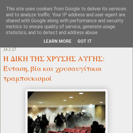
This site uses cookies from Google to deliver its services
and to analyze traffic. Your IP address and user-agent are
shared with Google along with performance and security
metrics to ensure quality of service, generate usage
statistics, and to detect and address abuse.
LEARN MORE
GOT IT
14.2.17
Η ΔΙΚΗ ΤΗΣ ΧΡΥΣΗΣ ΑΥΓΗΣ:
Ένταση, βία και χρυσαυγίτικοι
τραμπουκισμοί