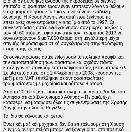
Ειδικά σε συνθήκες ανόδου της ακροδεξιάς σε διεθνές
επίπεδο, οι φασίστες έχουν έναν επιπλέον λόγο να θέλουν
να χρησιμοποιήσουν τα Ίμια για να κάνουν επίδειξη
δύναμης. Η Χρυσή Αυγή είναι αυτή που ξεκίνησε τις
επετειακές συγκεντρώσεις για τα Ίμια από το 1997. Οι
συγκεντρώσεις αυτές ενώ ξεκίνησαν σαν μικρές μαζώξεις
των 50-60 ατόμων, έφτασαν στην τον Γενάρη του 2013 να
συγκεντρώνουν 6 με 7.000 άτομα
,
στη μεγαλύτερη μέχρι
στιγμής δημόσια φασιστική συγκέντρωση στην πρόσφατη
ιστορία της χώρας.
Οι συγκεντρώσεις αυτές ενίσχυσαν το πολιτικό προφίλ και
την αυτοπεποίθηση των φασιστών και σχεδόν πάντα
κατέληγαν σε πογκρόμ κατά αντιφασιστών, μεταναστών κτλ.
Σε μία από αυτές, στις 2 Φλεβάρη του 2008, χρυσαυγίτες
μαζί με τα ΜΑΤ επιτέθηκαν σε αντιφασίστες/τριες
τραυματίζοντας με μαχαίρια και ρόπαλα 4 άτομα.
Από το 2016 το αντιφασιστικό κίνημα, με πρωτοβουλία του
Αντιφασιστικού Συντονισμού Αθήνας – Πειραιά, έχει
καταφέρει να ματαιώσει όλες τις συγκεντρώσεις της Χρυσής
Αυγής στην πλατεία Ρηγίλλης.
Το ίδιο θα κάνουμε και φέτος.
Ενωτικά, μαζικά, μαχητικά, δεν θα επιτρέψουμε στη Χρυσή
Αυγή να ονειρευτεί ότι μπορεί να ξαναγυρίσει στο πολιτικό