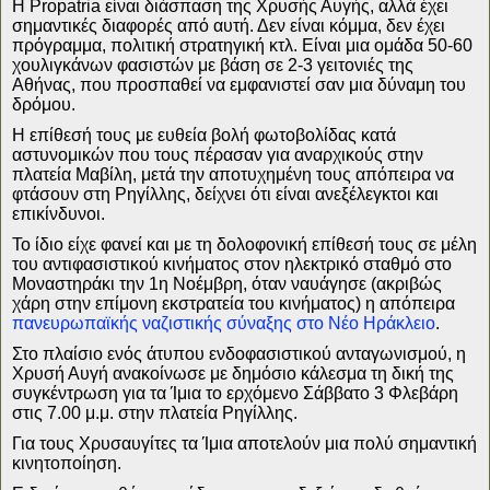
Η Propatria είναι διάσπαση της Χρυσής Αυγής
,
αλλά έχει
σημαντικές διαφορές από αυτή. Δεν είναι κόμμα, δεν έχει
πρόγραμμα, πολιτική στρατηγική κτλ. Είναι μια ομάδα 50-60
χουλιγκάνων φασιστών με βάση σε 2-3 γειτονιές της
Αθήνας, που προσπαθεί να εμφανιστεί σαν μια δύναμη του
δρόμου.
Η επίθεσή τους με ευθεία βολή φωτοβολίδας κατά
αστυνομικών που τους πέρασαν για αναρχικούς στην
πλατεία Μαβίλη, μετά την αποτυχημένη τους απόπειρα να
φτάσουν στη Ρηγίλλης, δείχνει ότι είναι ανεξέλεγκτοι και
επικίνδυνοι.
Το ίδιο είχε φανεί και με τη δολοφονική επίθεσή τους σε μέλη
του αντιφασιστικού κινήματος στον ηλεκτρικό σταθμό στο
Μοναστηράκι την 1η Νοέμβρη, όταν ναυάγησε (ακριβώς
χάρη στην επίμονη εκστρατεία του κινήματος) η απόπειρα
πανευρωπαϊκής ναζιστικής σύναξης στο Νέο Ηράκλειο
.
Στο πλαίσιο ενός άτυπου ενδοφασιστικού ανταγωνισμού, η
Χρυσή Αυγή ανακοίνωσε με δημόσιο κάλεσμα τη δική της
συγκέντρωση για τα Ίμια το ερχόμενο Σάββατο 3 Φλεβάρη
στις 7.00 μ
.
μ
.
στην πλατεία Ρηγίλλης.
Για τους Χρυσαυγίτες τα Ίμια αποτελούν μια
πολύ σημαντική
κινητοποίηση
.