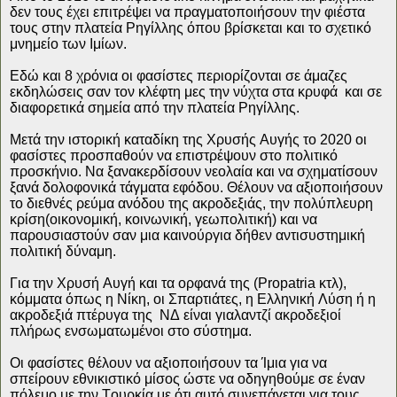
δεν τους έχει επιτρέψει να πραγματοποιήσουν την φιέστα
τους στην πλατεία Ρηγίλλης όπου βρίσκεται και το σχετικό
μνημείο των Ιμίων.
Εδώ και 8 χρόνια οι φασίστες περιορίζονται σε άμαζες
εκδηλώσεις σαν τον κλέφτη μες την νύχτα στα κρυφά
και σε
διαφορετικά σημεία από την πλατεία Ρηγίλλης.
Μετά την ιστορική καταδίκη της Χρυσής Αυγής το 2020 οι
φασίστες προσπαθούν να επιστρέψουν στο πολιτικό
προσκήνιο. Να ξανακερδίσουν νεολαία και να σχηματίσουν
ξανά δολοφονικά τάγματα εφόδου. Θέλουν να αξιοποιήσουν
το διεθνές ρεύμα ανόδου της ακροδεξιάς, την πολύπλευρη
κρίση(οικονομική, κοινωνική, γεωπολιτική) και να
παρουσιαστούν σαν μια καινούργια δήθεν αντισυστημική
πολιτική δύναμη.
Για την Χρυσή Αυγή και τα ορφανά της (Propatria κτλ),
κόμματα όπως η Νίκη, οι Σπαρτιάτες, η Ελληνική Λύση ή η
ακροδεξιά πτέρυγα της
ΝΔ είναι γιαλαντζί ακροδεξιοί
πλήρως ενσωματωμένοι στο σύστημα.
Οι φασίστες θέλουν να αξιοποιήσουν τα Ίμια για να
σπείρουν εθνικιστικό μίσος ώστε να οδηγηθούμε σε έναν
πόλεμο με την Τουρκία με ότι αυτό συνεπάγεται για τους