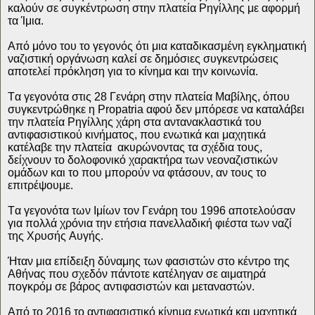
καλούν σε συγκέντρωση στην πλατεία Ρηγίλλης με αφορμή
τα Ίμια.
Από μόνο του το γεγονός ότι μια καταδικασμένη εγκληματική
ναζιστική οργάνωση καλεί σε δημόσιες συγκεντρώσεις
αποτελεί πρόκληση για το κίνημα και την κοινωνία.
Τα γεγονότα στις 28 Γενάρη στην πλατεία Μαβίλης, όπου
συγκεντρώθηκε η Propatria αφού δεν μπόρεσε να καταλάβει
την πλατεία Ρηγίλλης χάρη στα αντανακλαστικά του
αντιφασιστικού κινήματος, που ενωτικά και μαχητικά
κατέλαβε την πλατεία
ακυρώνοντας τα σχέδια τους,
δείχνουν το δολοφονικό χαρακτήρα των νεοναζιστικών
ομάδων και το που μπορούν να φτάσουν, αν τους το
επιτρέψουμε.
Τα γεγονότα των Ιμίων τον Γενάρη του 1996 αποτελούσαν
για πολλά χρόνια την ετήσια πανελλαδική φιέστα των ναζί
της Χρυσής Αυγής.
Ήταν μια επίδειξη δύναμης των φασιστών στο κέντρο της
Αθήνας που σχεδόν πάντοτε κατέληγαν σε αιματηρά
πογκρόμ σε βάρος αντιφασιστών και μεταναστών.
Από το 2016 το αντιφασιστικό κίνημα ενωτικά και μαχητικά