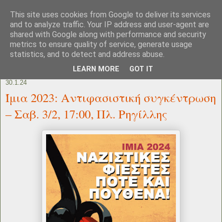
This site uses cookies from Google to deliver its services
and to analyze traffic. Your IP address and user-agent are
shared with Google along with performance and security
metrics to ensure quality of service, generate usage
statistics, and to detect and address abuse.
LEARN MORE
GOT IT
30.1.24
Ίμια 2023: Αντιφασιστική συγκέντρωση
– Σαβ. 3/2, 17:00, Πλ. Ρηγίλλης