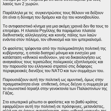
λαούς των 2 χωρών.
Παράλληλα με τις
συγκεντρώσεις τους θέλουν να δείξουν
ότι είναι η δύναμη του δρόμου και όχι του κοινοβουλίου.
Το αντιφασιστικό κίνημα για μια ακόμη χρονιά δεν θα τους το
επιτρέψει. Η πλατεία Ρηγίλλης θα παραμείνει πλατεία
διεθνιστικής αλληλεγγύης και κοινής πάλης των λαών
ενάντια στον πόλεμο, τον εθνικισμό και τον ιμπεριαλισμό.
Οι φασίστες τρέφονται από την πολεμοκάπηλη πολιτική της
κυβέρνησης, η οποία διατηρεί μόνιμα και ενισχύει μια
κατάσταση «εθνικού κινδύνου», για να δικαιολογήσει ως
αναγκαίους τους τερατώδεις πολεμικούς εξοπλισμούς και
την παρουσία του ελληνικού στρατού στις διάφορες
περιφερειακές διενέξεις του ΝΑΤΟ και των συμμάχων του.
Παρουσιάζουν αυτή την πολιτική ως αμυντική, όμως στην
πραγματικότητα είναι
επιθετική, όπως δείχνει η συμμαχία με
το σιωνιστικό Ισραήλ στην γενοκτονία των Παλαιστινίων της
Γάζας.
Στο εσωτερικό μέτωπο οι φασίστες και το βαθύ κράτος
εφαρμόζουν αυτή την πολιτική σε πρόσφυγες, μετανάστες,
αλλά και σε όσους αντιστέκονται
στην «εθνική γραμμή» της