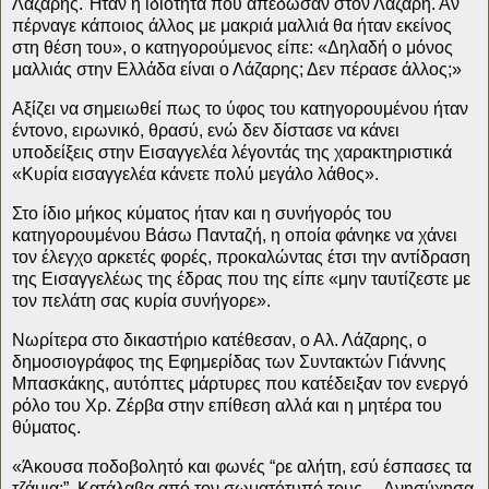
Λάζαρης. Ήταν η ιδιότητα που απέδωσαν στον Λάζαρη. Αν
πέρναγε κάποιος άλλος με μακριά μαλλιά θα ήταν εκείνος
στη θέση του», ο κατηγορούμενος είπε: «Δηλαδή ο μόνος
μαλλιάς στην Ελλάδα είναι ο Λάζαρης; Δεν πέρασε άλλος;»
Αξίζει να σημειωθεί πως το ύφος του κατηγορουμένου ήταν
έντονο, ειρωνικό, θρασύ, ενώ δεν δίστασε να κάνει
υποδείξεις στην Εισαγγελέα λέγοντάς της χαρακτηριστικά
«Κυρία εισαγγελέα κάνετε πολύ μεγάλο λάθος».
Στο ίδιο μήκος κύματος ήταν και η συνήγορός του
κατηγορουμένου Βάσω Πανταζή, η οποία φάνηκε να χάνει
τον έλεγχο αρκετές φορές, προκαλώντας έτσι την αντίδραση
της Εισαγγελέως της έδρας που της είπε «μην ταυτίζεστε με
τον πελάτη σας κυρία συνήγορε».
Νωρίτερα στο δικαστήριο κατέθεσαν, ο Αλ. Λάζαρης, ο
δημοσιογράφος της Εφημερίδας των Συντακτών Γιάννης
Μπασκάκης, αυτόπτες μάρτυρες που κατέδειξαν τον ενεργό
ρόλο του Χρ. Ζέρβα στην επίθεση αλλά και η μητέρα του
θύματος.
«Άκουσα ποδοβολητό και φωνές “ρε αλήτη, εσύ έσπασες τα
τζάμια;”. Κατάλαβα από τον σωματότυπό τους… Ανησύχησα