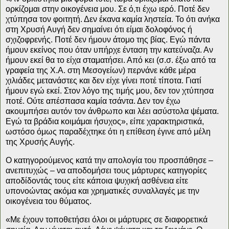
ορκίζομαι στην οικογένεια μου. Σε ό,τι έχω ιερό. Ποτέ δεν
χτύπησα τον φοιτητή. Δεν έκανα καμία ληστεία. Το ότι ανήκα
στη Χρυσή Αυγή δεν σημαίνει ότι είμαι δολοφόνος ή
σχιζοφρενής. Ποτέ δεν ήμουν άτομο της βίας. Εγώ πάντα
ήμουν εκείνος που όταν υπήρχε ένταση την κατεύναζα. Αν
ήμουν εκεί θα το είχα σταματήσει. Από κει (σ.σ. έξω από τα
γραφεία της Χ.Α. στη Μεσογείων) περνάνε κάθε μέρα
χιλιάδες μετανάστες και δεν είχε γίνει ποτέ τίποτα. Γιατί
ήμουν εγώ εκεί. Στον λόγο της τιμής μου, δεν τον χτύπησα
ποτέ. Ούτε απέσπασα καμία τσάντα. Δεν τον έχω
ακουμπήσει αυτόν τον άνθρωπο και λέει ασύστολα ψέματα.
Εγώ τα βράδια κοιμάμαι ήσυχος», είπε χαρακτηριστικά,
ωστόσο όμως παραδέχτηκε ότι η επίθεση έγινε από μέλη
της Χρυσής Αυγής.
Ο κατηγορούμενος κατά την απολογία του προσπάθησε –
ανεπιτυχώς – να αποδομήσει τους μάρτυρες κατηγορίες
αποδίδοντάς τους είτε κάποια ψυχική ασθένεια είτε
υπονοώντας ακόμα και χρηματικές συναλλαγές με την
οικογένεια του θύματος.
«Με έχουν τοποθετήσει όλοι οι μάρτυρες σε διαφορετικά