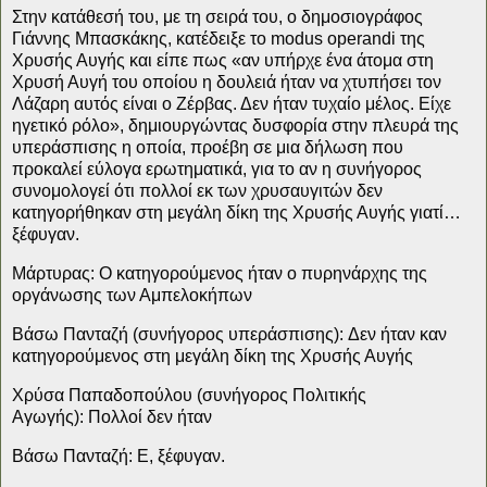
Στην κατάθεσή του, με τη σειρά του, ο δημοσιογράφος
Γιάννης Μπασκάκης, κατέδειξε το modus operandi της
Χρυσής Αυγής και είπε πως «αν υπήρχε ένα άτομα στη
Χρυσή Αυγή του οποίου η δουλειά ήταν να χτυπήσει τον
Λάζαρη αυτός είναι ο Ζέρβας. Δεν ήταν τυχαίο μέλος. Είχε
ηγετικό ρόλο», δημιουργώντας δυσφορία στην πλευρά της
υπεράσπισης η οποία, προέβη σε μια δήλωση που
προκαλεί εύλογα ερωτηματικά, για το αν η συνήγορος
συνομολογεί ότι πολλοί εκ των χρυσαυγιτών δεν
κατηγορήθηκαν στη μεγάλη δίκη της Χρυσής Αυγής γιατί…
ξέφυγαν.
Μάρτυρας:
Ο κατηγορούμενος ήταν ο πυρηνάρχης της
οργάνωσης των Αμπελοκήπων
Βάσω Πανταζή (συνήγορος υπεράσπισης):
Δεν ήταν καν
κατηγορούμενος στη μεγάλη δίκη της Χρυσής Αυγής
Χρύσα Παπαδοπούλου (συνήγορος Πολιτικής
Αγωγής):
Πολλοί δεν ήταν
Βάσω Πανταζή:
Ε, ξέφυγαν.