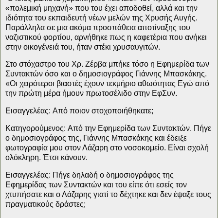
«πολεμική μηχανή» που του έχει αποδοθεί, αλλά και την
ιδιότητα του εκπαιδευτή νέων μελών της Χρυσής Αυγής.
Παράλληλα σε μια ακόμα προσπάθεια αποτίναξης του
ναζιστικού φορτίου, αρνήθηκε πως η καφετέρια που ανήκει
στην οικογένειά του, ήταν στέκι χρυσαυγιτών.
Στο στόχαστρο του Χρ. Ζέρβα μπήκε τόσο η Εφημερίδα των
Συντακτών όσο και ο δημοσιογράφος Γιάννης Μπασκάκης.
«Οι χειρότεροι βιαστές έχουν τεκμήριο αθωότητας Εγώ από
την πρώτη μέρα ήμουν πρωτοσέλιδο στην ΕφΣυν.
Εισαγγελέας:
Από ποιον στοχοποιήθηκατε;
Κατηγορούμενος:
Από την Εφημερίδα των Συντακτών. Πήγε
ο δημοσιογράφος της, Γιάννης Μπασκάκης και έδειξε
φωτογραφία μου στον Λάζαρη στο νοσοκομείο. Είναι σχολή
ολόκληρη. Έτσι κάνουν.
Εισαγγελέας:
Πήγε δηλαδή ο δημοσιογράφος της
Εφημερίδας των Συντακτών και του είπε ότι εσείς τον
χτυπήσατε και ο Λάζαρης γιατί το δέχτηκε και δεν έψαξε τους
πραγματικούς δράστες;