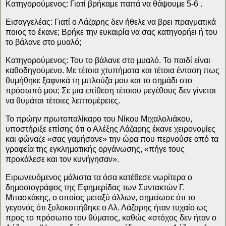
Κατηγορούμενος:
Γιατί βρήκαμε παπά να θάψουμε 5-6 .
Εισαγγελέας:
Γιατί ο Λάζαρης δεν ήθελε να βρει πραγματικά
ποιος το έκανε; Βρήκε την ευκαιρία να σας κατηγορήει ή του
το βάλανε στο μυαλό;
Κατηγορούμενος:
Του το βάλανε στο μυαλό. Το παιδί είναι
καθοδηγούμενο. Με τέτοια χτυπήματα και τέτοια ένταση πως
θυμήθηκε ξαφνικά τη μπλούζα μου και το σημάδι στο
πρόσωπό μου; Σε μια επίθεση τέτοιου μεγέθους δεν γίνεται
να θυμάται τέτοιες λεπτομέρειες.
Το πρώην πρωτοπαλίκαρο του Νίκου Μιχαλολιάκου,
υποστήριξε επίσης ότι ο Αλέξης Λάζαρης έκανε χειρονομίες
και φώναζε «σας γαμήσανε» την ώρα που περνούσε από τα
γραφεία της εγκληματικής οργάνωσης, «πήγε τους
προκάλεσε και τον κυνήγησαν».
Ειρωνευόμενος μάλιστα τα όσα κατέθεσε νωρίτερα ο
δημοσιογράφος της Εφημερίδας των Συντακτών Γ.
Μπασκάκης, ο οποίος μεταξύ άλλων, σημείωσε ότι το
γεγονός ότι ξυλοκοπήθηκε ο Αλ. Λάζαρης ήταν τυχαίο ως
προς το πρόσωπο του θύματος, καθώς «στόχος δεν ήταν ο