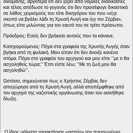
δικομανης, αργότερα ότι δεν ξέρει από νομικές διαδικασίες
και τέλος απέδωσε το γεγονός ότι δεν προσέφυγε δικαστικά
σε λάθος χειρισμούς του τότε δικηγόρου του που «είχε
σκοπό να βγάλει λάδι τη Χρυσή Αυγή και όχι τον Ζέρβα»,
όπως είπε μιλώντας για τον εαυτό του σε τρίτο πρόσωπο.
Πρόεδρος:
Εσείς δεν βρήκατε αυτούς που τα κάνανε;
Κατηγορούμενος:
Πήγα στα γραφεία της Χρυσής Αυγής όταν
βγήκα από τη φυλακή. Μου είπαν ότι δεν άνοιξε κανένα
στόμα. Πήγα στο γραφείο του αρχηγού και μου είπε ‘’με τι θα
ασχοληθείς τώρα;’’ Έτσι είστε λέω; ‘’Με τη ζωή μου θα
ασχοληθώ’’.
Ωστόσο, σημειώνεται πως ο Χρήστος Ζέρβας δεν
αποχώρησε από τη Χρυσή Αυγή, αλλά αποπέμφθηκε από
τον αρχηγό της ναζιστικής οργάνωσης όταν του ασκήθηκε
δίωξη.
Ο ίδιος μάλιστα χαρακτήρισε «αστείο» τον προσωνύμιο