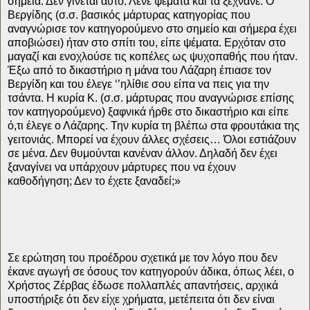
σημεία. Δεν γίνεται αυτό. Λένε ψέματα και τα ξεχνάνε. Ο
Βεργίδης (σ.σ. βασικός μάρτυρας κατηγορίας που
αναγνώρισε τον κατηγορούμενο στο σημείο και σήμερα έχει
αποβιώσει) ήταν στο σπίτι του, είπε ψέματα. Ερχόταν στο
μαγαζί και ενοχλούσε τις κοπέλες ως ψυχοπαθής που ήταν.
Έξω από το δικαστήριο η μάνα του Λάζαρη έπιασε τον
Βεργίδη και του έλεγε ‘’ηλίθιε σου είπα να πεις για την
τσάντα. Η κυρία Κ. (σ.σ. μάρτυρας που αναγνώρισε επίσης
τον κατηγορούμενο) ξαφνικά ήρθε στο δικαστήριο και είπε
ό,τι έλεγε ο Λάζαρης. Την κυρία τη βλέπω στα φρουτάκια της
γειτονιάς. Μπορεί να έχουν άλλες σχέσεις… Όλοι εστιάζουν
σε μένα. Δεν θυμούνται κανέναν άλλον. Δηλαδή δεν έχει
ξαναγίνει να υπάρχουν μάρτυρες που να έχουν
καθοδήγηση; Δεν το έχετε ξαναδεί;»
Σε ερώτηση του προέδρου σχετικά με τον λόγο που δεν
έκανε αγωγή σε όσους τον κατηγορούν άδικα, όπως λέει, ο
Χρήστος Ζέρβας έδωσε πολλαπλές απαντήσεις, αρχικά
υποστήριξε ότι δεν είχε χρήματα, μετέπειτα ότι δεν είναι