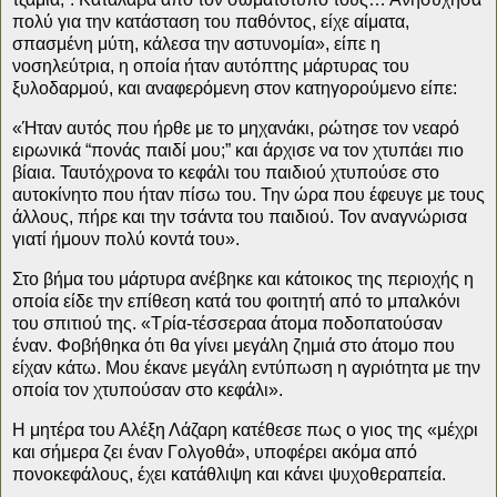
πολύ για την κατάσταση του παθόντος, είχε αίματα,
σπασμένη μύτη, κάλεσα την αστυνομία», είπε η
νοσηλεύτρια, η οποία ήταν αυτόπτης μάρτυρας του
ξυλοδαρμού, και αναφερόμενη στον κατηγορούμενο είπε:
«Ήταν αυτός που ήρθε με το μηχανάκι, ρώτησε τον νεαρό
ειρωνικά “πονάς παιδί μου;” και άρχισε να τον χτυπάει πιο
βίαια. Ταυτόχρονα το κεφάλι του παιδιού χτυπούσε στο
αυτοκίνητο που ήταν πίσω του. Την ώρα που έφευγε με τους
άλλους, πήρε και την τσάντα του παιδιού. Τον αναγνώρισα
γιατί ήμουν πολύ κοντά του».
Στο βήμα του μάρτυρα ανέβηκε και κάτοικος της περιοχής η
οποία είδε την επίθεση κατά του φοιτητή από το μπαλκόνι
του σπιτιού της. «Τρία-τέσσεραα άτομα ποδοπατούσαν
έναν. Φοβήθηκα ότι θα γίνει μεγάλη ζημιά στο άτομο που
είχαν κάτω. Μου έκανε μεγάλη εντύπωση η αγριότητα με την
οποία τον χτυπούσαν στο κεφάλι».
Η μητέρα του Αλέξη Λάζαρη κατέθεσε πως ο γιος της «μέχρι
και σήμερα ζει έναν Γολγοθά», υποφέρει ακόμα από
πονοκεφάλους, έχει κατάθλιψη και κάνει ψυχοθεραπεία.