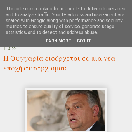
This site uses cookies from Google to deliver its services
and to analyze traffic. Your IP address and user-agent are
shared with Google along with performance and security
metrics to ensure quality of service, generate usage
statistics, and to detect and address abuse.
LEARN MORE
GOT IT
11.4.22
Η Ουγγαρία εισέρχεται σε μια νέα
εποχή αυταρχισμού