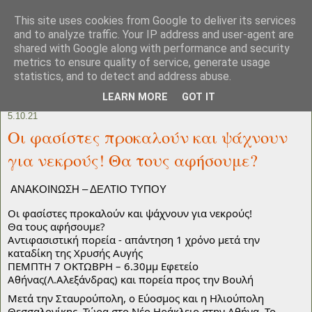
This site uses cookies from Google to deliver its services
and to analyze traffic. Your IP address and user-agent are
shared with Google along with performance and security
metrics to ensure quality of service, generate usage
statistics, and to detect and address abuse.
LEARN MORE
GOT IT
5.10.21
Οι φασίστες προκαλούν και ψάχνουν
για νεκρούς! Θα τους αφήσουμε?
ΑΝΑΚΟΙΝΩΣΗ – ΔΕΛΤΙΟ ΤΥΠΟΥ
Οι φασίστες προκαλούν και ψάχνουν για νεκρούς!
Θα τους αφήσουμε?
Αντιφασιστική πορεία - απάντηση 1 χρόνο μετά την 
καταδίκη της Χρυσής Αυγής
ΠΕΜΠΤΗ 7 ΟΚΤΩΒΡΗ – 6.30μμ Εφετείο 
Αθήνας(Λ.Αλεξάνδρας) και πορεία προς την Βουλή
Μετά την Σταυρούπολη, ο Εύοσμος και η Ηλιούπολη 
Θεσσαλονίκης. Τώρα στο Νέο Ηράκλειο στην Αθήνα. Το 