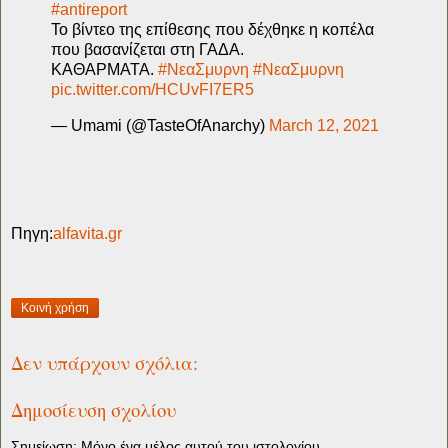
#antireport
Το βίντεο της επίθεσης που δέχθηκε η κοπέλα
που βασανίζεται στη ΓΑΔΑ.
ΚΑΘΑΡΜΑΤΑ.
#ΝεαΣμυρνη
#ΝεαΣμυρνη
pic.twitter.com/HCUvFI7ER5
— Umami (@TasteOfAnarchy)
March 12, 2021
Πηγη:
alfavita.gr
Κοινή χρήση
Δεν υπάρχουν σχόλια:
Δημοσίευση σχολίου
Σημείωση: Μόνο ένα μέλος αυτού του ιστολογίου