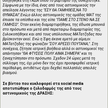
οδηγήθηκε στη ΓΑΔΑ όπου το μαρτύριο της συνεχίστηκε.
Σύμφωνα με την ίδια, ένας από τους αστυνομικούς την
απείλησε λέγοντας της "ΕΣΥ ΘΑ ΓΑΜΗΘΕΙΣ,ΝΑ ΤΟ
ΘΥΜΑΣΑΙ".Ενώ,ο άλλος αστυνομικός της ομάδας ΜΑΤ της
έπιασε τα οπίσθια και της είπε "ΠΑΜΕ ΣΤΟ ΣΤΕΝΟ ΝΑ ΣΕ
ΓΑΜΗΣΩ". Όταν εκείνη διαμαρτυρήθηκε, της έδωσε μπουνιά
στο πρόσωπο και μετά από περεταιρω διαμαρτυρίες της,
ξυλοκοπήθηκε και από τους υπόλοιπους ΜΑΤατζηδες που
βρίσκονταν εκεί. Ενώ η Έφη έκανε εμετό με αίμα,οι
ΜΑΤατζηδες της φώναζαν "ΣΟΥ ΑΡΕΣΕΙ ΠΟΥΤΑΝΑ;". Στη
συνέχεια, ζήτησε ιατρική βοήθεια αλλά οι αστυνομικοί της
απάντησαν "ΘΑ ΦΤΥΣΕΙΣ ΠΟΛΥ ΑΙΜΑ ΣΗΜΕΡΑ" και τη
ξαναχτύπησαν στο πρόσωπο. Σχεδον 24 ώρες μετά τη
σύλληψη της, όχι μόνο δεν της έχει προσφερθεί ιατρική
περίθαλψη, αντιθέτως έχει δεχθεί πολλαπλές απειλές
βιασμού.
Σε βίντεο που κυκλοφορεί στα social media
αποτυπώθηκε ο ξυλοδαρμός της από τους
αστυνομικούς της ΔΡΑΣΗΣ: