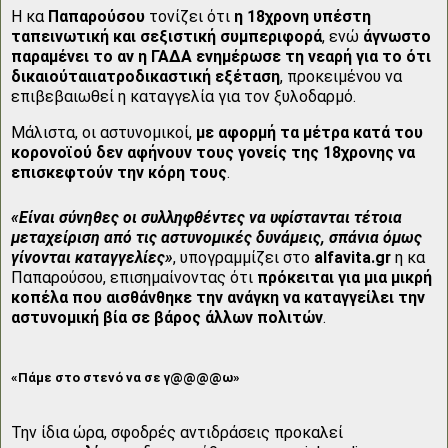
Η κα
Παπαρούσου
τονίζει ότι
η 18χρονη υπέστη
ταπεινωτική και σεξιστική συμπεριφορά
, ενώ
άγνωστο
παραμένει το αν η ΓΑΔΑ ενημέρωσε τη νεαρή για το ότι
δικαιούται
ιατροδικαστική εξέταση
, προκειμένου να
επιβεβαιωθεί η καταγγελία για τον ξυλοδαρμό.
Μάλιστα, οι αστυνομικοί,
με αφορμή τα μέτρα κατά του
κορονοϊού δεν αφήνουν τους γονείς της 18χρονης να
επισκεφτούν την κόρη τους
.
«Είναι σύνηθες οι συλληφθέντες να υφίστανται τέτοια
μεταχείριση από τις αστυνομικές δυνάμεις, σπάνια όμως
γίνονται καταγγελίες»
, υπογραμμίζει στο
alfavita.gr
η κα
Παπαρούσου, επισημαίνοντας ότι
πρόκειται για μια μικρή
κοπέλα που αισθάνθηκε την ανάγκη να καταγγείλει την
αστυνομική βία σε βάρος άλλων πολιτών
.
«Πάμε στο στενό να σε γ@@@@ω»
Την ίδια ώρα, σφοδρές αντιδράσεις προκαλεί