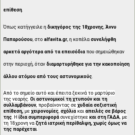
επίθεση
.
Όπως κατήγγειλε η
δικηγόρος της
18χρονης
,
Άννυ
Παπαρούσου
, στο
alfavita.gr
, η κοπέλα
συνελήφθη
αρκετά αργότερα από τα επεισόδια
που σημειώθηκαν
στην περιοχή, όταν
διαμαρτυρήθηκε για την
κακοποίηση
άλλου ατόμου από τους αστυνομικούς
.
Από το σημείο αυτό και έπειτα ξεκινά το μαρτύριο
της νεαρής.
Οι αστυνομικοί τη χτυπούν και τη
συλλαμβάνουν
, προβαίνοντας σε
χυδαία σεξιστική
επίθεση,
με
χειρονομίες
,
σχόλια
και
απειλές σε βάρος
της
. Η
ίδια συμπεριφορά
συνεχίστηκε
και στη ΓΑΔΑ
, με
τη 18χρονη να
ζητά ιατρική περίθαλψη, χωρίς όμως να
της παρέχεται
.