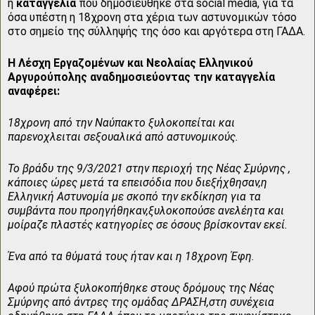
η
καταγγελία
που δημοσιεύθηκε στα social media, για τα
όσα υπέστη η 18χρονη στα χέρια των αστυνομικών τόσο
στο σημείο της σύλληψής της όσο και αργότερα στη ΓΑΔΑ.
Η Λέσχη Εργαζομένων και Νεολαίας Ελληνικού
Αργυρούπολης αναδημοσιεύοντας την καταγγελία
αναφέρει:
18χρονη από την Ναύπακτο ξυλοκοπείται και
παρενοχλειται σεξουαλικά από αστυνομικούς.
Το βράδυ της 9/3/2021 στην περιοχή της Νέας Σμύρνης ,
κάποιες ώρες μετά τα επεισόδια που διεξήχθησαν,η
Ελληνική Αστυνομία με σκοπό την εκδίκηση για τα
συμβάντα που προηγήθηκαν,ξυλοκοπούσε ανελέητα και
μοίραζε πλαστές κατηγορίες σε όσους βρίσκονταν εκεί.
Ένα από τα θύματά τους ήταν και η 18χρονη Έφη.
Αφού πρώτα ξυλοκοπήθηκε στους δρόμους της Νέας
Σμύρνης από άντρες της ομάδας ΔΡΑΣΗ,στη συνέχεια