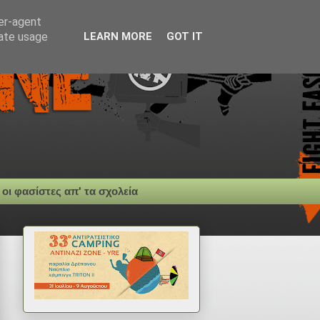
ser-agent
rate usage
LEARN MORE
GOT IT
 οι φασίστες απ' τα σχολεία