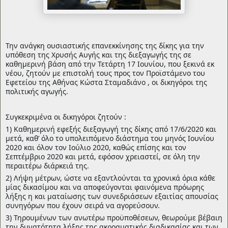
Την ανάγκη ουσιαστικής επανεκκίνησης της δίκης για την
υπόθεση της Χρυσής Αυγής και της διεξαγωγής της σε
καθημερινή βάση από την Τετάρτη 17 Ιουνίου, που ξεκινά εκ
νέου, ζητούν με επιστολή τους προς τον Προϊστάμενο του
Εφετείου της Αθήνας Κώστα Σταμαδιάνο , οι δικηγόροι της
πολιτικής αγωγής.
Συγκεκριμένα οι δικηγόροι ζητούν :
1) Καθημερινή εφεξής διεξαγωγή της δίκης από 17/6/2020 και
μετά, καθ’ όλο το υπολειπόμενο διάστημα του μηνός Ιουνίου
2020 και όλον τον Ιούλιο 2020, καθώ
ς επίσης και τον
Σεπτέμβριο 2020 και μετά, εφόσον χρειαστεί, σε όλη την
περαιτέρω διάρκειά της.
2) Λήψη μέτρων, ώστε να εξαντλούνται τα χρονικά όρια κάθε
μίας δικασίμου και να αποφεύγονται φαινόμενα πρόωρης
λήξης η και ματαίωσης των συνεδριάσεων εξαιτίας απουσίας
συνηγόρων που έχουν σειρά να αγορεύσουν.
3) Τηρουμένων των ανωτέρω προϋποθέσεων, θεωρούμε βέβαιη
την δυνατότητα λήξης της ακροαματικής διαδικασίας και των