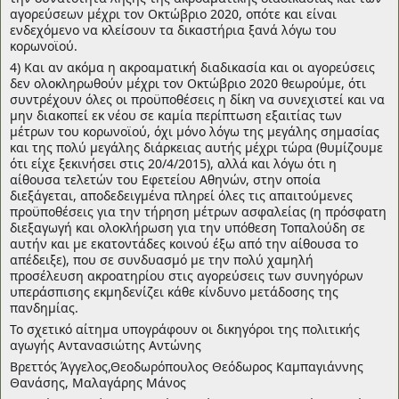
αγορεύσεων μέχρι τον Οκτώβριο 2020, οπότε και είναι
ενδεχόμενο να κλείσουν τα δικαστήρια ξανά λόγω του
κορωνοϊού.
4) Και αν ακόμα η ακροαματική διαδικασία και οι αγορεύσεις
δεν ολοκληρωθούν μέχρι τον Οκτώβριο 2020 θεωρούμε, ότι
συντρέχουν όλες οι προϋποθέσεις η δίκη να συνεχιστεί και να
μην διακοπεί εκ νέου σε καμία περίπτωση εξαιτίας των
μέτρων του κορωνοϊού, όχι μόνο λόγω της μεγάλης σημασίας
και της πολύ μεγάλης διάρκειας αυτής μέχρι τώρα (θυμίζουμε
ότι είχε ξεκινήσει στις 20/4/2015), αλλά και λόγω ότι η
αίθουσα τελετών του Εφετείου Αθηνών, στην οποία
διεξάγεται, αποδεδειγμένα πληρεί όλες τις απαιτούμενες
προϋποθέσεις για την τήρηση μέτρων ασφαλείας (η πρόσφατη
διεξαγωγή και ολοκλήρωση για την υπόθεση Τοπαλούδη σε
αυτήν και με εκατοντάδες κοινού έξω από την αίθουσα το
απέδειξε), που σε συνδυασμό με την πολύ χαμηλή
προσέλευση ακροατηρίου στις αγορεύσεις των συνηγόρων
υπεράσπισης εκμηδενίζει κάθε κίνδυνο μετάδοσης της
πανδημίας.
Το σχετικό αίτημα υπογράφουν οι δικηγόροι της πολιτικής
αγωγής Αντανασιώτης Αντώνης
Βρεττός Άγγελος,Θεοδωρόπουλος Θεόδωρος Καμπαγιάννης
Θανάσης, Μαλαγάρης Μάνος