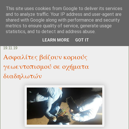
This site uses cookies from Google to deliver its services
and to analyze traffic. Your IP address and user-agent are
shared with Google along with performance and security
metrics to ensure quality of service, generate usage
statistics, and to detect and address abuse.
LEARN MORE
GOT IT
19.11.19
Ασφαλίτες βάζουν κοριούς
γεωεντοπισμού σε οχήματα
διαδηλωτών