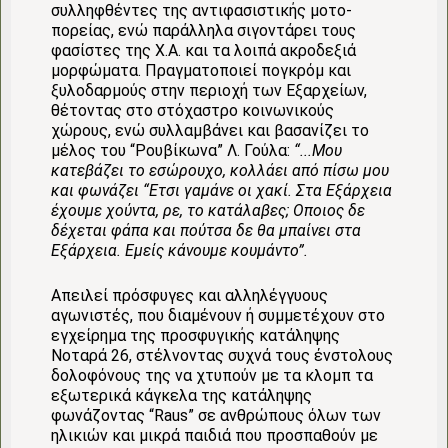
συλληφθέντες της αντιφασιστικής μοτο-
πορείας, ενώ παράλληλα σιγοντάρει τους
φασίστες της Χ.Α. και τα λοιπά ακροδεξιά
μορφώματα. Πραγματοποιεί πογκρόμ και
ξυλοδαρμούς στην περιοχή των Εξαρχείων,
θέτοντας στο στόχαστρο κοινωνικούς
χώρους, ενώ συλλαμβάνει και βασανίζει το
μέλος του “Ρουβίκωνα” Λ. Γούλα:
“...Μου
κατεβάζει το εσώρουχο, κολλάει από πίσω μου
και φωνάζει “Ετσι γαμάνε οι χακί. Στα Εξάρχεια
έχουμε χούντα, ρε, το κατάλαβες; Οποιος δε
δέχεται φάπα και πούτσα δε θα μπαίνει στα
Εξάρχεια. Εμείς κάνουμε κουμάντο”.
Απειλεί πρόσφυγες και αλληλέγγυους
αγωνιστές, που διαμένουν ή συμμετέχουν στο
εγχείρημα της προσφυγικής κατάληψης
Νοταρά 26, στέλνοντας συχνά τους ένστολους
δολοφόνους της να χτυπούν με τα κλομπ τα
εξωτερικά κάγκελα της κατάληψης
φωνάζοντας “Raus” σε ανθρώπους όλων των
ηλικιών και μικρά παιδιά που προσπαθούν με