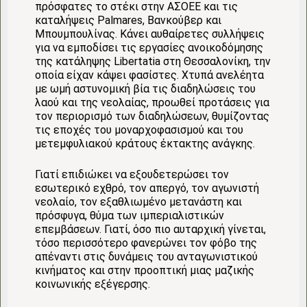
πρόσφατες το στέκι στην ΑΣΟΕΕ και τις
καταλήψεις Palmares, Βανκούβερ και
Μπουμπουλίνας. Κάνει αυθαίρετες συλλήψεις
για να εμποδίσει τις εργασίες ανοικοδόμησης
της κατάληψης Libertatia στη Θεσσαλονίκη, την
οποία είχαν κάψει φασίστες. Χτυπά ανελέητα
με ωμή αστυνομική βία τις διαδηλώσεις του
λαού και της νεολαίας, προωθεί προτάσεις για
τον περιορισμό των διαδηλώσεων, θυμίζοντας
τις εποχές του μοναρχοφασισμού και του
μετεμφυλιακού κράτους έκτακτης ανάγκης.
Γιατί επιδιώκει να εξουδετερώσει τον
εσωτερικό εχθρό, τον απεργό, τον αγωνιστή
νεολαίο, τον εξαθλιωμένο μετανάστη και
πρόσφυγα, θύμα των ιμπεριαλιστικών
επεμβάσεων. Γιατί, όσο πιο αυταρχική γίνεται,
τόσο περισσότερο φανερώνει τον φόβο της
απέναντι στις δυνάμεις του ανταγωνιστικού
κινήματος και στην προοπτική μιας μαζικής
κοινωνικής εξέγερσης.