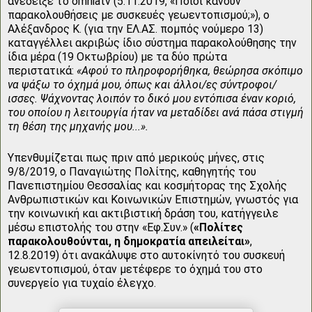
ανέδειξε το omniatv (5.11.2019, «Ποιοι κάνουν
παρακολουθήσεις με συσκευές γεωεντοπισμού;»), o
Αλέξανδρος Κ. (για την ΕΛ.ΑΣ. πομπός νούμερο 13)
καταγγέλλει ακριβώς ίδιο σύστημα παρακολούθησης την
ίδια μέρα (19 Οκτωβρίου) με τα δύο πρώτα
περιστατικά:
«Αφού το πληροφορήθηκα, θεώρησα σκόπιμο
να ψάξω το όχημά μου, όπως και άλλοι/ες σύντροφοι/
ισσες. Ψάχνοντας λοιπόν το δικό μου εντόπισα έναν κοριό,
του οποίου η λειτουργία ήταν να μεταδίδει ανά πάσα στιγμή
τη θέση της μηχανής μου...».
Υπενθυμίζεται πως πριν από μερικούς μήνες, στις
9/8/2019, ο Παναγιώτης Πολίτης, καθηγητής του
Πανεπιστημίου Θεσσαλίας και κοσμήτορας της Σχολής
Ανθρωπιστικών και Κοινωνικών Επιστημών, γνωστός για
την κοινωνική και ακτιβιστική δράση του, κατήγγειλε
μέσω επιστολής του στην «Εφ.Συν.» (
«Πολίτες
παρακολουθούνται, η δημοκρατία απειλείται»
,
12.8.2019) ότι ανακάλυψε στο αυτοκίνητό του συσκευή
γεωεντοπισμού, όταν μετέφερε το όχημά του στο
συνεργείο για τυχαίο έλεγχο.