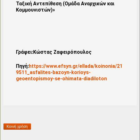
Ταξική Αντεπίθεση (Ομάδα Αναρχικών και
Κομμουνιστών)»
Γράφει:Κώστας Ζαφειρόπουλος
Πηγή:
https://www.efsyn.gr/ellada/koinonia/21
9511_asfalites-bazoyn-korioys-
geoentopismoy-se-ohimata-diadiloton
Κοινή χρήση