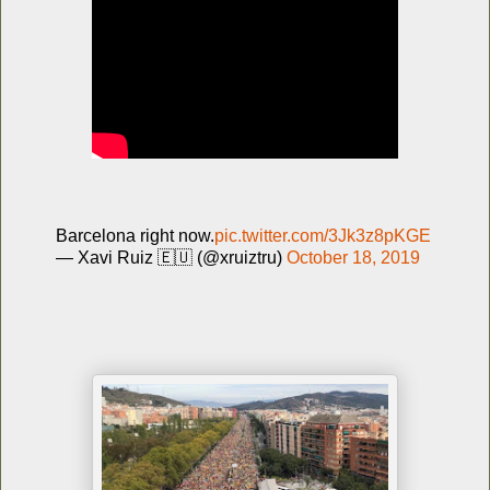
Barcelona right now.
pic.twitter.com/3Jk3z8pKGE
— Xavi Ruiz 🇪🇺 (@xruiztru)
October 18, 2019