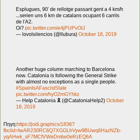
Esplugues, 90' de rellotge passant gent a 4 km/h
...serien uns 6 km de catalans ocupant 6 carrils
de l'A2.
Oi?
pic.twitter.com/e4jPUPvOIJ
— lovolsilencios (@llubura)
October 18, 2019
Another huge column marching to Barcelona
now. Catalonia is following the General Strike
with almost no exceptions as a single people.
#SpainIsAFascistState
pic.twitter.com/hyO2mGYhkz
— Help Catalonia 🎗 (@CataloniaHelp2)
October
18, 2019
Πηγη:
https://jodi.graphics/1836?
fbclid=IwAR230RC6Q7XGGLhVyw9BUwq6HazNZb-
yqAHwk_sF7MCfVWeDmbe0eRzEQ6A