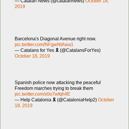
— Catalan News (@catalannews)
October 18,
2019
Barcelona's Diagonal Avenue right now.
pic.twitter.com/NFgwNtAwa1
— Catalans for Yes 🎗 (@CatalansForYes)
October 18, 2019
Spanish police now attacking the peaceful
Freedom marches trying to break them
pic.twitter.com/x0o7wfqh4E
— Help Catalonia 🎗 (@CataloniaHelp2)
October
18, 2019