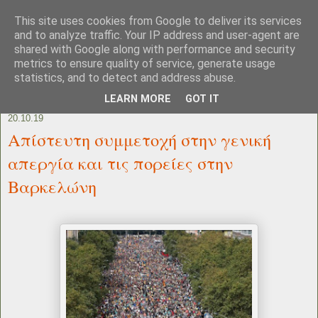
This site uses cookies from Google to deliver its services
and to analyze traffic. Your IP address and user-agent are
shared with Google along with performance and security
metrics to ensure quality of service, generate usage
statistics, and to detect and address abuse.
LEARN MORE
GOT IT
20.10.19
Απίστευτη συμμετοχή στην γενική
απεργία και τις πορείες στην
Βαρκελώνη