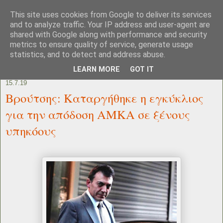
This site uses cookies from Google to deliver its services
and to analyze traffic. Your IP address and user-agent are
shared with Google along with performance and security
metrics to ensure quality of service, generate usage
statistics, and to detect and address abuse.
LEARN MORE
GOT IT
15.7.19
Βρούτσης: Καταργήθηκε η εγκύκλιος
για την απόδοση ΑΜΚΑ σε ξένους
υπηκόους