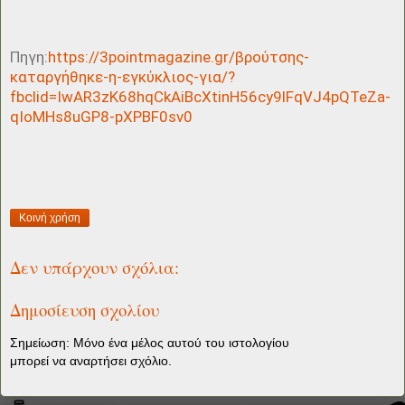
Πηγη:
https://3pointmagazine.gr/βρούτσης-
καταργήθηκε-η-εγκύκλιος-για/?
fbclid=IwAR3zK68hqCkAiBcXtinH56cy9lFqVJ4pQTeZa-
qIoMHs8uGP8-pXPBF0sv0
Κοινή χρήση
Δεν υπάρχουν σχόλια:
Δημοσίευση σχολίου
Σημείωση: Μόνο ένα μέλος αυτού του ιστολογίου
μπορεί να αναρτήσει σχόλιο.