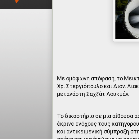
Με ομόφωνη απόφαση, το Μεικτ
Χρ. Στεργιόπουλο και Διον. Λι
μετανάστη Σαχζάτ Λουκμάν.
Το δικαστήριο σε μια αίθουσα 
έκρινε ενόχους τους κατηγορο
και αντικειμενική σύμπραξη σ