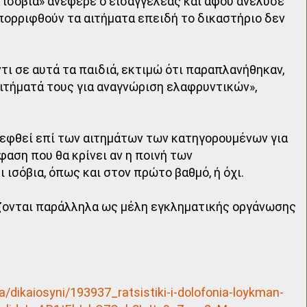
α ισόβια» ανέφερε ο εισαγγελέας και αφού ανέλυσε
απορριφθούν τα αιτήματα επειδή το δικαστήριο δεν
τι σε αυτά τα παιδιά, εκτιμώ ότι παραπλανήθηκαν,
ιτήματά τους για αναγνώριση ελαφρυντικών»,
κεφθεί επί των αιτημάτων των κατηγορουμένων για
αση που θα κρίνει αν η ποινή των
ισόβια, όπως και στον πρώτο βαθμό, ή όχι.
άζονται παράλληλα ως μέλη εγκληματικής οργάνωσης
a/dikaiosyni/193937_ratsistiki-i-dolofonia-loykman-