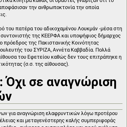
στικά κίνητρα καθώς οι δράστες γνώριζαν ότι το
ναποφάσισαν την ανθρωποκτονία την οποία
ις.
ό του πατέρα του αδικοχαμένου Λουκμάν -μέσα στη
ο συντονιστής της ΚΕΕΡΦΑ και υποψήφιος δήμαρχος
 ο πρόεδρος της Πακιστανικής Κοινότητας
βουλευτής του ΣΥΡΙΖΑ, Αννέτα Καββαδία. Πολλά
αίθουσα του Εφετείου καθώς δεν τους επιτράπηκε η
κότητας (σ.σ. της αίθουσας).
: Όχι σε αναγνώριση
κών
νων για αναγνώριση ελαφρυντικών λόγω προτέρου
αμέλειας και μεταγενέστερης καλής συμπεριφοράς