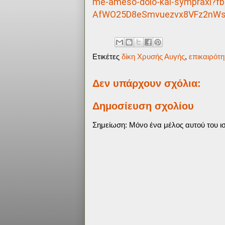
me-ameso-dolo-kai-sympraxi?f
AfWO25D8eSmvuezvx8VFz2nW
Ετικέτες
δίκη Χρυσής Αυγής
,
επικαιρότη
Δεν υπάρχουν σχόλια:
Δημοσίευση σχολίου
Σημείωση: Μόνο ένα μέλος αυτού του ισ