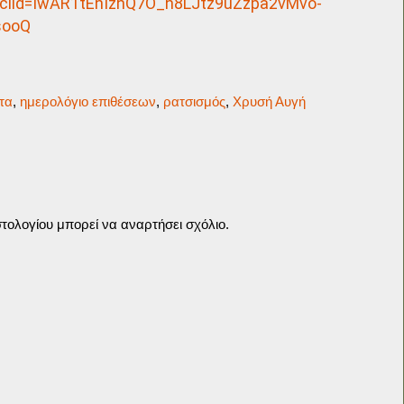
bclid=IwAR1tEhIzhQ7O_h8LJtz9uZzpa2vMvo-
sooQ
τα
,
ημερολόγιο επιθέσεων
,
ρατσισμός
,
Χρυσή Αυγή
τολογίου μπορεί να αναρτήσει σχόλιο.