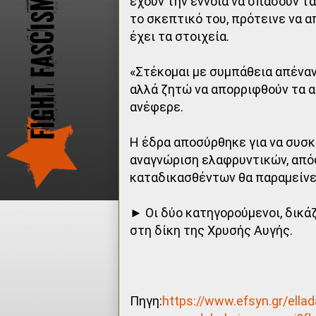
έχουν την έννοια να σπάσουν τ
το σκεπτικό του, πρότεινε να 
έχει τα στοιχεία.
«Στέκομαι με συμπάθεια απέναν
αλλά ζητώ να απορριφθούν τα α
ανέφερε.
Η έδρα αποσύρθηκε για να συσ
αναγνώριση ελαφρυντικών, απόφ
καταδικασθέντων θα παραμείνει 
► Οι δύο κατηγορούμενοι, δικ
στη δίκη της Χρυσής Αυγής.
Πηγη:
https://www.efsyn.gr/ellad