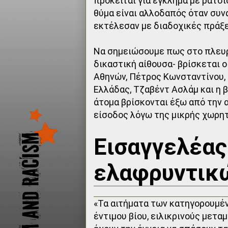
πρόκειται για έγκλημα με ρατσι
θύμα είναι αλλοδαπός όταν συ
εκτέλεσαν με διαδοχικές πράξε
Να σημειώσουμε πως στο πλευρ
δικαστική αίθουσα- βρίσκεται 
Αθηνών, Πέτρος Κωνσταντίνου,
Ελλάδας, Τζαβέντ Ασλάμ και η 
άτομα βρίσκονται έξω από την 
είσοδος λόγω της μικρής χωρητι
Εισαγγελέας
ελαφρυντι
«Τα αιτήματα των κατηγορουμέ
έντιμου βίου, ειλικρινούς μετ