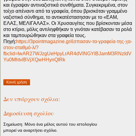
και έγραψαν αντιναζιστικά συνθήματα. Συγκεκριμένα, στον
τοίχο απέναντι από τα γραφεία, όπου βρισκόταν γραμμένο
ναζιστικό σύνθημα, το αντικατέστασησαν με το «ΕΑΜ,
ΕΛΑΣ, ΜΕΛΙΓΑΛΑΣ».
Οι Χρυσαυγίτες που βρίσκονταν μέσα
στο κτίριο, μόλις αντιληφθήκαν τι γινόταν κατέβασαν τα ρολά
και ταμπουρώθηκαν στα γραφεία τους.
Πηγή:
https://3pointmagazine.gr/έσπασαν-τα-γραφεία-της-χα-
στον-σταθμό-λ/?
fbclid=IwAR27WJzgUeHpyLrAR4dVINGYIBJamM3RNzIdV
Yu0MhtvIBVjXQwHHynQIRk
Κοινή χρήση
Δεν υπάρχουν σχόλια:
Δημοσίευση σχολίου
Σημείωση: Μόνο ένα μέλος αυτού του ιστολογίου
μπορεί να αναρτήσει σχόλιο.