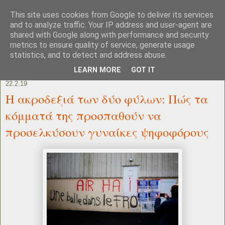
This site uses cookies from Google to deliver its services
and to analyze traffic. Your IP address and user-agent are
shared with Google along with performance and security
metrics to ensure quality of service, generate usage
statistics, and to detect and address abuse.
LEARN MORE
GOT IT
22.2.19
H ακροδεξιά των δύο φύλων: Πώς τα
κόμματά της προσπαθούν να
προσελκύσουν γυναίκες ψηφοφόρους