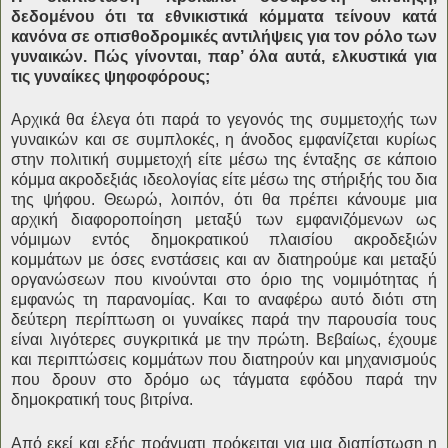
δεδομένου ότι τα εθνικιστικά κόμματα τείνουν κατά
κανόνα σε οπισθοδρομικές αντιλήψεις για τον ρόλο των
γυναικών. Πώς γίνονται, παρ’ όλα αυτά, ελκυστικά για
τις γυναίκες ψηφοφόρους;
Αρχικά θα έλεγα ότι παρά το γεγονός της συμμετοχής των
γυναικών και σε συμπλοκές, η άνοδος εμφανίζεται κυρίως
στην πολιτική συμμετοχή είτε μέσω της ένταξης σε κάποιο
κόμμα ακροδεξιάς ιδεολογίας είτε μέσω της στήριξής του δια
της ψήφου. Θεωρώ, λοιπόν, ότι θα πρέπει κάνουμε μια
αρχική διαφοροποίηση μεταξύ των εμφανιζόμενων ως
νόμιμων εντός δημοκρατικού πλαισίου ακροδεξιών
κομμάτων με όσες ενστάσεις και αν διατηρούμε και μεταξύ
οργανώσεων που κινούνται στο όριο της νομιμότητας ή
εμφανώς τη παρανομίας. Και το αναφέρω αυτό διότι στη
δεύτερη περίπτωση οι γυναίκες παρά την παρουσία τους
είναι λιγότερες συγκριτικά με την πρώτη. Βεβαίως, έχουμε
και περιπτώσεις κομμάτων που διατηρούν και μηχανισμούς
που δρουν στο δρόμο ως τάγματα εφόδου παρά την
δημοκρατική τους βιτρίνα.
Από εκεί και εξής πράγματι πρόκειται για μια διαπίστωση η