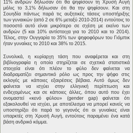
11% ανδρών δήλωσαν ότι θα ψηφίσουν τη Χρυσή Αυγή
μόλις το 3,1% δήλωσαν ότι θα την ψηφίσουν. Και στη
Σουηδία πάντως παρά τις αυξητικές τάσεις υποστήριξης
των γυναικών (από 2 σε 6% μεταξύ 2010-2014) εντούτοις το
ποσοστό αυτό είναι μικρότερο σε σχέση με εκείνο των
ανδρών (5 και 10% αντίστοιχα για το 2010 και το 2014).
Τέλος, στην Ουγγαρία το 35% των ψηφοφόρων του Γιόμπικ
ήταν γυναίκες το 2010 και 38% το 2015.
Συνολικά, η κυρίαρχη τάση που αναφέρεται και στη
βιβλιογραφία η οποία στηρίζεται σε σχετικά στατιστικά
στοιχεία είναι ότι πλέον το φύλο δεν φαίνεται να
διαδραματίζει σημαντικό ρόλο ως προς την ψήφο στις
εκλογές με κάποιες εξαιρέσεις βέβαια. Αυτό όμως δεν
φαίνεται να ισχύει στην ελληνική περίπτωση και
ενδεχομένως και σε κάποιες άλλες, όπου αυτό που έχει
ονομαστεί «κενό φύλου» (gender gap) φαίνεται ότι
εξακολουθεί να ισχύει, με αποτέλεσμα να μπορεί κανείς να
υποστηρίξει ότι παρά το γεγονός ότι οι γυναίκες είναι
υπαρκτές στη Χρυσή Αυγή, εντούτοις παραμένει ένα κατά
βάση ανδρικό κόμμα.