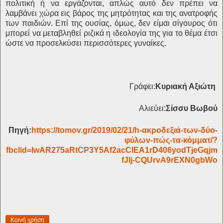
πολιτική ή να εργάζονται, απλώς αυτό δεν πρέπει να
λαμβάνει χώρα εις βάρος της μητρότητας και της ανατροφής
των παιδιών. Επί της ουσίας, όμως, δεν είμαι σίγουρος ότι
μπορεί να μεταβληθεί ριζικά η ιδεολογία της για το θέμα έτσι
ώστε να προσελκύσει περισσότερες γυναίκες.
Γράφει:
Κυριακή Αξιώτη
Αλιεύει:
Σίσσυ Βωβού
Πηγή:
https://tomov.gr/2019/02/21/h-ακροδεξιά-των-δύο-
φύλων-πώς-τα-κόμματ/?
fbclid=IwAR275aRtCP3Y5Af2acClEA1rD406yodTjeGqjm
fJlj-CQUrvA9rEXN0gbWo
Κοινή χρήση