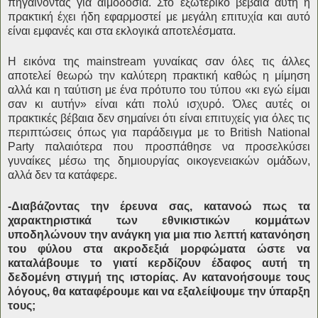
πηγαίνοντας για αιμοδοσία. Στο εξωτερικό βέβαια αυτή η
πρακτική έχει ήδη εφαρμοστεί με μεγάλη επιτυχία και αυτό
είναι εμφανές και στα εκλογικά αποτελέσματα.
Η εικόνα της mainstream γυναίκας σαν όλες τις άλλες
αποτελεί θεωρώ την καλύτερη πρακτική καθώς η μίμηση
αλλά και η ταύτιση με ένα πρότυπο του τύπου «κι εγώ είμαι
σαν κι αυτήν» είναι κάτι πολύ ισχυρό. Όλες αυτές οι
πρακτικές βέβαια δεν σημαίνει ότι είναι επιτυχείς για όλες τις
περιπτώσεις όπως για παράδειγμα με το British National
Party παλαιότερα που προσπάθησε να προσελκύσει
γυναίκες μέσω της δημιουργίας οικογενειακών ομάδων,
αλλά δεν τα κατάφερε.
-Διαβάζοντας την έρευνα σας, κατανοώ πως τα
χαρακτηριστικά των εθνικιστικών κομμάτων
υποδηλώνουν την ανάγκη για μια πιο λεπτή κατανόηση
του φύλου στα ακροδεξιά μορφώματα ώστε να
καταλάβουμε το γιατί κερδίζουν έδαφος αυτή τη
δεδομένη στιγμή της ιστορίας. Αν κατανοήσουμε τους
λόγους, θα καταφέρουμε και να εξαλείψουμε την ύπαρξη
τους;