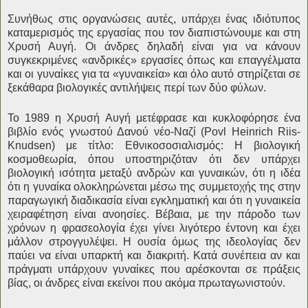
Συνήθως στις οργανώσεις αυτές, υπάρχει ένας ιδιότυπος
καταμερισμός της εργασίας που τον διαπιστώνουμε και στη
Χρυσή Αυγή. Οι άνδρες δηλαδή είναι για να κάνουν
συγκεκριμένες «ανδρικές» εργασίες όπως και επαγγέλματα
και οι γυναίκες για τα «γυναικεία» και όλο αυτό στηρίζεται σε
ξεκάθαρα βιολογικές αντιλήψεις περί των δύο φύλων.
Το 1989 η Χρυσή Αυγή μετέφρασε και κυκλοφόρησε ένα
βιβλίο ενός γνωστού Δανού νέο-Ναζί (Povl Heinrich Riis-
Knudsen) με τίτλο: Εθνικοσοσιαλισμός: Η βιολογική
κοσμοθεωρία, όπου υποστηριζόταν ότι δεν υπάρχει
βιολογική ισότητα μεταξύ ανδρών και γυναικών, ότι η ιδέα
ότι η γυναίκα ολοκληρώνεται μέσω της συμμετοχής της στην
παραγωγική διαδικασία είναι εγκληματική και ότι η γυναικεία
χειραφέτηση είναι ανοησίες. Βέβαια, με την πάροδο των
χρόνων η φρασεολογία έχει γίνει λιγότερο έντονη και έχει
μάλλον στρογγυλέψει. Η ουσία όμως της ιδεολογίας δεν
παύει να είναι υπαρκτή και διακριτή. Κατά συνέπεια αν και
πράγματι υπάρχουν γυναίκες που αρέσκονται σε πράξεις
βίας, οι άνδρες είναι εκείνοι που ακόμα πρωταγωνιστούν.