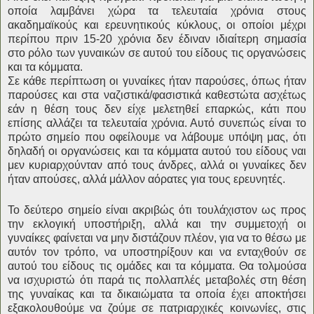
οποία λαμβάνει χώρα τα τελευταία χρόνια στους
ακαδημαϊκούς και ερευνητικούς κύκλους, οι οποίοι μέχρι
περίπου πριν 15-20 χρόνια δεν έδιναν ιδιαίτερη σημασία
στο ρόλο των γυναικών σε αυτού του είδους τις οργανώσεις
και τα κόμματα.
Σε κάθε περίπτωση οι γυναίκες ήταν παρούσες, όπως ήταν
παρούσες και στα ναζιστικά/φασιστικά καθεστώτα ασχέτως
εάν η θέση τους δεν είχε μελετηθεί επαρκώς, κάτι που
επίσης αλλάζει τα τελευταία χρόνια. Αυτό συνεπώς είναι το
πρώτο σημείο που οφείλουμε να λάβουμε υπόψη μας, ότι
δηλαδή οι οργανώσεις και τα κόμματα αυτού του είδους ναι
μεν κυριαρχούνταν από τους άνδρες, αλλά οι γυναίκες δεν
ήταν απούσες, αλλά μάλλον αόρατες για τους ερευνητές.
Το δεύτερο σημείο είναι ακριβώς ότι τουλάχιστον ως προς
την εκλογική υποστήριξη, αλλά και την συμμετοχή οι
γυναίκες φαίνεται να μην διστάζουν πλέον, για να το θέσω με
αυτόν τον τρόπο, να υποστηρίξουν και να ενταχθούν σε
αυτού του είδους τις ομάδες και τα κόμματα. Θα τολμούσα
να ισχυριστώ ότι παρά τις πολλαπλές μεταβολές στη θέση
της γυναίκας και τα δικαιώματα τα οποία έχει αποκτήσει
εξακολουθούμε να ζούμε σε πατριαρχικές κοινωνίες, στις