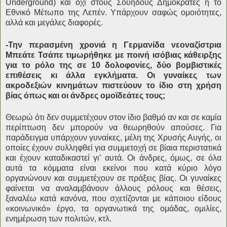
Underground) και όχι στους Σουηδούς Δημοκράτες ή το
Εθνικό Μέτωπο της Λεπέν. Υπάρχουν σαφώς ομοιότητες,
αλλά και μεγάλες διαφορές.
-Την περασμένη χρονιά η Γερμανίδα νεοναζίστρια
Μπεάτε Τσάπε τιμωρήθηκε με ποινή ισόβιας κάθειρξης
για το ρόλο της σε 10 δολοφονίες, δύο βομβιστικές
επιθέσεις κι άλλα εγκλήματα. Οι γυναίκες των
ακροδεξιών κινημάτων πιστεύουν το ίδιο στη χρήση
βίας όπως και οι άνδρες ομοϊδεάτες τους;
Θεωρώ ότι δεν συμμετέχουν στον ίδιο βαθμό αν και σε καμία
περίπτωση δεν μπορούν να θεωρηθούν απούσες. Για
παράδειγμα υπάρχουν γυναίκες, μέλη της Χρυσής Αυγής, οι
οποίες έχουν συλληφθεί για συμμετοχή σε βίαια περιστατικά
και έχουν καταδικαστεί γι’ αυτά. Οι άνδρες, όμως, σε όλα
αυτά τα κόμματα είναι εκείνοι που κατά κύριο λόγο
οργανώνουν και συμμετέχουν σε πράξεις βίας. Οι γυναίκες
φαίνεται να αναλαμβάνουν άλλους ρόλους και θέσεις,
ξαναλέω κατά κανόνα, που σχετίζονται με κάποιου είδους
«κοινωνικό» έργο, τα οργανωτικά της ομάδας, ομιλίες,
ενημέρωση των πολιτών, κτλ.