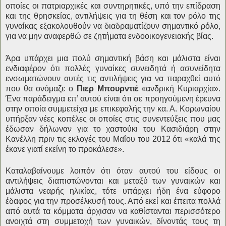
οποίες οι πατριαρχικές και συντηρητικές, υπό την επίδραση
και της θρησκείας, αντιλήψεις για τη θέση και τον ρόλο της
γυναίκας εξακολουθούν να διαδραματίζουν σημαντικό ρόλο,
για να μην αναφερθώ σε ζητήματα ενδοοικογενειακής βίας.
Άρα υπάρχει μια πολύ σημαντική βάση και μάλιστα είναι
ενδιαφέρον ότι πολλές γυναίκες συνειδητά ή ασυνείδητα
ενσωματώνουν αυτές τις αντιλήψεις για να παραχθεί αυτό
που θα ονόμαζε ο
Πιερ Μπουρντιέ
«ανδρική Κυριαρχία».
Ένα παράδειγμα επ’ αυτού είναι ότι σε προηγούμενη έρευνα
στην οποία συμμετείχα με επικεφαλής την κα. Α. Κορωναίου
υπήρξαν νέες κοπέλες οι οποίες στις συνεντεύξεις που μας
έδωσαν δήλωναν για το χαστούκι του Κασιδιάρη στην
Κανέλλη πριν τις εκλογές του Μαΐου του 2012 ότι «καλά της
έκανε γιατί εκείνη το προκάλεσε».
Καταλαβαίνουμε λοιπόν ότι όταν αυτού του είδους οι
αντιλήψεις διαπιστώνονται και μεταξύ των γυναικών και
μάλιστα νεαρής ηλικίας, τότε υπάρχει ήδη ένα εύφορο
έδαφος για την προσέλκυσή τους. Από εκεί και έπειτα πολλά
από αυτά τα κόμματα άρχισαν να καθίστανται περισσότερο
ανοιχτά στη συμμετοχή των γυναικών, δίνοντάς τους τη