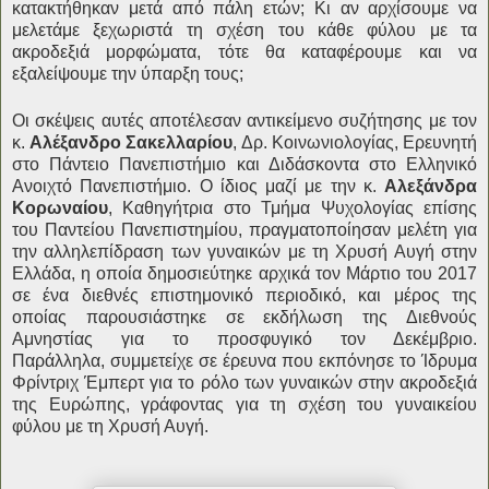
κατακτήθηκαν μετά από πάλη ετών; Κι αν αρχίσουμε να
μελετάμε ξεχωριστά τη σχέση του κάθε φύλου με τα
ακροδεξιά μορφώματα, τότε θα καταφέρουμε και να
εξαλείψουμε την ύπαρξη τους;
Οι σκέψεις αυτές αποτέλεσαν αντικείμενο συζήτησης με τον
κ.
Αλέξανδρο Σακελλαρίου
, Δρ. Κοινωνιολογίας, Ερευνητή
στο Πάντειο Πανεπιστήμιο και Διδάσκοντα στο Ελληνικό
Ανοιχτό Πανεπιστήμιο. Ο ίδιος μαζί με την κ.
Αλεξάνδρα
Κορωναίου
, Καθηγήτρια στο Τμήμα Ψυχολογίας επίσης
του Παντείου Πανεπιστημίου, πραγματοποίησαν μελέτη για
την αλληλεπίδραση των γυναικών με τη Χρυσή Αυγή στην
Ελλάδα, η οποία δημοσιεύτηκε αρχικά τον Μάρτιο του 2017
σε ένα διεθνές επιστημονικό περιοδικό, και μέρος της
οποίας παρουσιάστηκε σε εκδήλωση της Διεθνούς
Αμνηστίας για το προσφυγικό τον Δεκέμβριο.
Παράλληλα, συμμετείχε σε έρευνα που εκπόνησε το Ίδρυμα
Φρίντριχ Έμπερτ για το ρόλο των γυναικών στην ακροδεξιά
της Ευρώπης, γράφοντας για τη σχέση του γυναικείου
φύλου με τη Χρυσή Αυγή.