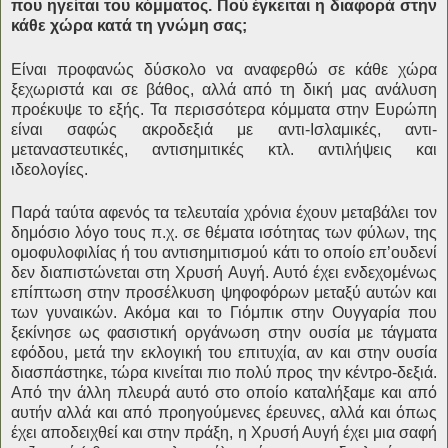
που ηγείται του κόμματος. Πού έγκειται η διαφορά στην
κάθε χώρα κατά τη γνώμη σας;
Είναι προφανώς δύσκολο να αναφερθώ σε κάθε χώρα
ξεχωριστά και σε βάθος, αλλά από τη δική μας ανάλυση
προέκυψε το εξής. Τα περισσότερα κόμματα στην Ευρώπη
είναι σαφώς ακροδεξιά με αντι-Ισλαμικές, αντι-
μεταναστευτικές, αντισημιτικές κτλ. αντιλήψεις και
ιδεολογίες.
Παρά ταύτα αφενός τα τελευταία χρόνια έχουν μεταβάλει τον
δημόσιο λόγο τους π.χ. σε θέματα ισότητας των φύλων, της
ομοφυλοφιλίας ή του αντισημιτισμού κάτι το οποίο επ’ουδενί
δεν διαπιστώνεται στη Χρυσή Αυγή. Αυτό έχει ενδεχομένως
επίπτωση στην προσέλκυση ψηφοφόρων μεταξύ αυτών και
των γυναικών. Ακόμα και το Γιόμπικ στην Ουγγαρία που
ξεκίνησε ως φασιστική οργάνωση στην ουσία με τάγματα
εφόδου, μετά την εκλογική του επιτυχία, αν και στην ουσία
διασπάστηκε, τώρα κινείται πιο πολύ προς την κέντρο-δεξιά.
Από την άλλη πλευρά αυτό στο οποίο καταλήξαμε και από
αυτήν αλλά και από προηγούμενες έρευνες, αλλά και όπως
έχει αποδειχθεί και στην πράξη, η Χρυσή Αυγή έχει μια σαφή