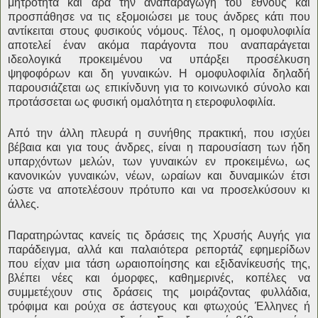
μητρότητα και άρα την αναπαραγωγή του έθνους και
προσπάθησε να τις εξομοιώσει με τους άνδρες κάτι που
αντίκειται στους φυσικούς νόμους. Τέλος, η ομοφυλοφιλία
αποτελεί έναν ακόμα παράγοντα που αναπαράγεται
ιδεολογικά προκειμένου να υπάρξει προσέλκυση
ψηφοφόρων και δη γυναικών. Η ομοφυλοφιλία δηλαδή
παρουσιάζεται ως επικίνδυνη για το κοινωνικό σύνολο και
προτάσσεται ως φυσική ομαλότητα η ετεροφυλοφιλία.
Από την άλλη πλευρά η συνήθης πρακτική, που ισχύει
βέβαια και για τους άνδρες, είναι η παρουσίαση των ήδη
υπαρχόντων μελών, των γυναικών εν προκειμένω, ως
κανονικών γυναικών, νέων, ωραίων και δυναμικών έτσι
ώστε να αποτελέσουν πρότυπο και να προσελκύσουν κι
άλλες.
Παρατηρώντας κανείς τις δράσεις της Χρυσής Αυγής για
παράδειγμα, αλλά και παλαιότερα ρεπορτάζ εφημερίδων
που είχαν μια τάση ωραιοποίησης και εξιδανίκευσής της,
βλέπει νέες και όμορφες, καθημερινές, κοπέλες να
συμμετέχουν στις δράσεις της μοιράζοντας φυλλάδια,
τρόφιμα και ρούχα σε άστεγους και φτωχούς Έλληνες ή