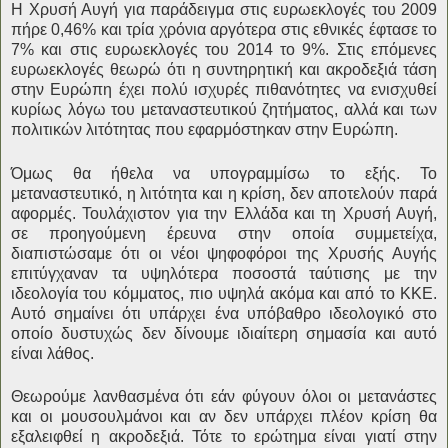
Η Χρυσή Αυγή για παράδειγμα στις ευρωεκλογές του 2009
πήρε 0,46% και τρία χρόνια αργότερα στις εθνικές έφτασε το
7% και στις ευρωεκλογές του 2014 το 9%. Στις επόμενες
ευρωεκλογές θεωρώ ότι η συντηρητική και ακροδεξιά τάση
στην Ευρώπη έχει πολύ ισχυρές πιθανότητες να ενισχυθεί
κυρίως λόγω του μεταναστευτικού ζητήματος, αλλά και των
πολιτικών λιτότητας που εφαρμόστηκαν στην Ευρώπη.
Όμως θα ήθελα να υπογραμμίσω το εξής. Το
μεταναστευτικό, η λιτότητα και η κρίση, δεν αποτελούν παρά
αφορμές. Τουλάχιστον για την Ελλάδα και τη Χρυσή Αυγή,
σε προηγούμενη έρευνα στην οποία συμμετείχα,
διαπιστώσαμε ότι οι νέοι ψηφοφόροι της Χρυσής Αυγής
επιτύγχαναν τα υψηλότερα ποσοστά ταύτισης με την
ιδεολογία του κόμματος, πιο υψηλά ακόμα και από το ΚΚΕ.
Αυτό σημαίνει ότι υπάρχει ένα υπόβαθρο ιδεολογικό στο
οποίο δυστυχώς δεν δίνουμε ιδιαίτερη σημασία και αυτό
είναι λάθος.
Θεωρούμε λανθασμένα ότι εάν φύγουν όλοι οι μετανάστες
και οι μουσουλμάνοι και αν δεν υπάρχει πλέον κρίση θα
εξαλειφθεί η ακροδεξιά. Τότε το ερώτημα είναι γιατί στην