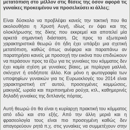
μετατόπιση στο μέλλον στις θέσεις της όσον αφορά τις
γυναίκες προκειμένου να προσελκύσει κι άλλες;
Είναι δύσκολο να προβλέψει κανείς την τακτική που θα
ακολουθήσει η Χρυσή Αυγή, ιδίως εν όψει και της
ολοκλήρωσης της δίκης που εκκρεμεί και αποτελεί μία
αρκετά σημαντική διάσταση. Ως προς τα εξωτερικά
χαρακτηριστικά θεωρώ ότι ήδη έχει υπάρξει μια σχετική
μετατόπιση, καθώς όπως ανέφερα και παραπάνω αν
παρατηρήσει κανείς με προσοχή την εικόνα που επιδιώκουν
να περάσουν προς τα έξω για τις γυναίκες του κόμματος δεν
έχει καμία σχέση με γυναίκες βίαιες, με περίεργα μαλλιά,
σκίνχεντ ή οτιδήποτε άλλο. Και μόνο η φωτογραφία των
υποψηφίων γυναικών για τις Ευρωεκλογές του 2014 είναι
χαρακτηριστική επ’ αυτού, προσεγμένες κομμώσεις,
μακιγιάζ, ωραία και περιποιημένα ρούχα, κτλ., καθημερινές
δηλαδή γυναίκες της διπλανής πόρτας.
Αυτή θεωρώ ότι θα είναι η κυρίαρχη πρακτική του κόμματος
από εδώ και στο εξής. Από την άλλη μεριά και η
φρασεολογία τους είναι πιο προσεγμένη καθώς δεν
απαγορεύουν ρητά π.χ. στις γυναίκες να συμμετέχουν στην