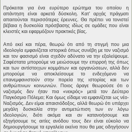
Πρόκειται για ένα ευρύτερο ερώτημα του οποίου η
απάντηση είναι αρκετά δύσκολη. Κατ’ αρχάς πράγματι
απαιτούνται περισσότερες έρευνες. Θα πρέπει να τονιστεί
βέβαια η δυσκολία πρόσβασης ιδίως σε ομάδες που είναι
κλειστές και εφαρμόζουν πρακτικές βίας.
Από εκεί και πέρα, θεωρώ ότι από τη στιγμή που μια
ιδεολογία εμφανίζεται ιστορικά όπως συνέβη με τον ναζισμό
και τον φασισμό είναι σχεδόν αδύνατο να την εξαλείψουμε.
Σαφέστατα μπορούμε να μειώσουμε την επιρροή της όπως
και των αντίστοιχων κομμάτων και οργανώσεων, αλλά δεν
μπορούμε να αποκλείσουμε το ενδεχόμενο να
επανεμφανιστούν στην πορεία της ιστορίας και των
ανθρώπινων κοινωνιών. Ποιος άραγε θεωρούσε ότι ο
ναζισμός δεν ήταν πια «νεκρός» μετά τον Δεύτερο
Παγκόσμιο Πόλεμο; Και όμως είδαμε να εμφανίζεται ως νέο-
Ναζισμός. Δεν είμαι απαισιόδοξος, αλλά θεωρώ ότι υπάρχει
μεγάλη δυσκολία στην αντιμετώπιση των εν λόγω
ιδεολογιών, διότι ακόμα και αν κατανοήσουμε και
εξηγήσουμε τις αιτίες ανόδου τους δεν είναι εύκολο να
δημιουργήσουμε τα εργαλεία εκείνα που θα μας οδηγήσουν