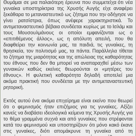
Θυμάμαι σε μια παλαιότερη έρευνα που συμμετείχα ότι νέα
γυναίκα υποστηρίκτρια της Χρυσής Αυγής είχε αναφέρει
ξεκάθαρα το μεταναστευτικό ως ζήτημα που την οδήγησε να
γίνει ρατσίστρια, όπως ανέφερε χαρακτηριστικά. Το
αντιμεταναστευτικό βέβαια συνδέεται κυρίως με το Ισλάμ και
τους Μουσουλμάνους οι οποίοι εμφανίζονται ως ο
«επιτιθέμενος άλλος», ως η απόλυτη απειλή, που θα
διαφθείρει την κοινωνία μας, τα παιδιά, τις γυναίκες, τη
θρησκεία, τον πολιτισμό μας, τα πάντα. Παράλληλα τίθεται
το ζήτημα της μιαρότητας και της απώλειας της καθαρότητας
του έθνους που δεν θα μπορεί να αναπαραχθεί μέσω των
γυναικών καθώς εκείνες θεωρούνται οι «μητέρες του
έθνους». Η φυλετική καθαρότητα δηλαδή αποτελεί μια
ακόμα πρακτική που συνδέεται με την αντιμεταναστευτική
ρητορική.
Εκτός αυτού ένα ακόμα επιχείρημα είναι εκείνο που θεωρεί
ότι ο φεμινισμός ήταν επιζήμιος για τις γυναίκες. Αξίζει
κανείς να διαβάσει ιδεολογικά κείμενα της Χρυσής Αυγής για
το θέμα γραμμένα συχνά και από γυναίκες που στρέφονται
κατά του φεμινισμού και υποστηρίζουν ότι μόνο κακό έκανε
στις γυναίκες, διότι απομάκρυνε τη γυναίκα από τη