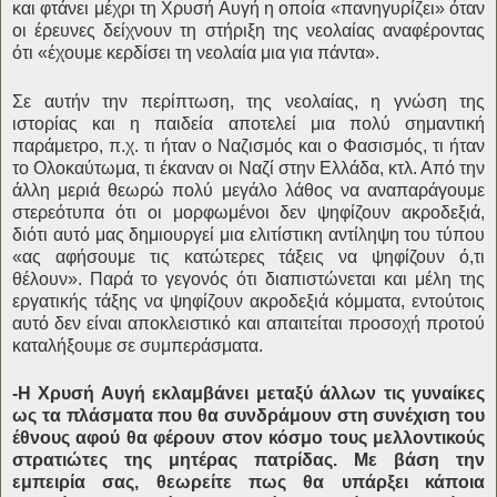
και φτάνει μέχρι τη Χρυσή Αυγή η οποία «πανηγυρίζει» όταν
οι έρευνες δείχνουν τη στήριξη της νεολαίας αναφέροντας
ότι «έχουμε κερδίσει τη νεολαία μια για πάντα».
Σε αυτήν την περίπτωση, της νεολαίας, η γνώση της
ιστορίας και η παιδεία αποτελεί μια πολύ σημαντική
παράμετρο, π.χ. τι ήταν ο Ναζισμός και ο Φασισμός, τι ήταν
το Ολοκαύτωμα, τι έκαναν οι Ναζί στην Ελλάδα, κτλ. Από την
άλλη μεριά θεωρώ πολύ μεγάλο λάθος να αναπαράγουμε
στερεότυπα ότι οι μορφωμένοι δεν ψηφίζουν ακροδεξιά,
διότι αυτό μας δημιουργεί μια ελιτίστικη αντίληψη του τύπου
«ας αφήσουμε τις κατώτερες τάξεις να ψηφίζουν ό,τι
θέλουν». Παρά το γεγονός ότι διαπιστώνεται και μέλη της
εργατικής τάξης να ψηφίζουν ακροδεξιά κόμματα, εντούτοις
αυτό δεν είναι αποκλειστικό και απαιτείται προσοχή προτού
καταλήξουμε σε συμπεράσματα.
-Η Χρυσή Αυγή εκλαμβάνει μεταξύ άλλων τις γυναίκες
ως τα πλάσματα που θα συνδράμουν στη συνέχιση του
έθνους αφού θα φέρουν στον κόσμο τους μελλοντικούς
στρατιώτες της μητέρας πατρίδας. Με βάση την
εμπειρία σας, θεωρείτε πως θα υπάρξει κάποια