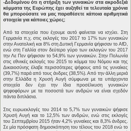
-Δεδομένου ότι η στήριξη των γυναικών στα ακροδεξιά
κόμματα της Ευρώπης έχει αυξηθεί τα τελευταία χρόνια
θα μπορούσατε να μας παραθέσετε κάποια αριθμητικά
στοιχεία για κάποιες χώρες;
Από τα στοιχεία που έχουμε αυτό φαίνεται να ισχύει. Στη
Γερμανία π.χ. στις εκλογές του 2017 το 17% των γυναικών
στην Ανατολική και 8% στη Δυτική Γερμανία ψήφισαν το AfD,
ενώ στη Γαλλία στον δεύτερο γύρο των εκλογών του 2017
την Λε Πεν ψήφισαν το 54,9% των γυναικών. Στην Πολωνία
στις εθνικές εκλογές του 2015 το κόμμα του Νόμου και της
Δικαιοσύνης έλαβε περισσότερες ψήφους από τις γυναίκες
(39,7%) παρά από τους άνδρες (38,5%). Από την άλλη μεριά
στην Ελλάδα η Χρυσή Αυγή σύμφωνα με τα υπάρχοντα
στοιχεία δεν έχει την ίδια προσέλκυση γυναικών
ψηφοφόρων με τα ποσοστά των ανδρών να είναι σχεδόν
πάντα διπλάσια.
Στις ευρωεκλογές του 2014 το 5,7% των γυναικών ψήφισε
Χρυσή Αυγή και το 12,5% των ανδρών, ενώ στις εκλογές
του Σεπτεμβρίου 2015 ήταν 4,2% γυναίκες και 8,3% άνδρες.
Σε μία πρόσφατη δημοσκόπηση του τέλους του 2018 ενώ το