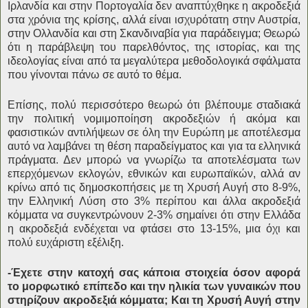
Ιρλανδία και στην Πορτογαλία δεν αναπτύχθηκε η ακροδεξιά
στα χρόνια της κρίσης, αλλά είναι ισχυρότατη στην Αυστρία,
στην Ολλανδία και στη Σκανδιναβία για παράδειγμα; Θεωρώ
ότι η παράβλεψη του παρελθόντος, της ιστορίας, και της
ιδεολογίας είναι από τα μεγαλύτερα μεθοδολογικά σφάλματα
που γίνονται πάνω σε αυτό το θέμα.
Επίσης, πολύ περισσότερο θεωρώ ότι βλέπουμε σταδιακά
την πολιτική νομιμοποίηση ακροδεξιών ή ακόμα και
φασιστικών αντιλήψεων σε όλη την Ευρώπη με αποτέλεσμα
αυτό να λαμβάνει τη θέση παραδείγματος και για τα ελληνικά
πράγματα. Δεν μπορώ να γνωρίζω τα αποτελέσματα των
επερχόμενων εκλογών, εθνικών και ευρωπαϊκών, αλλά αν
κρίνω από τις δημοσκοπήσεις με τη Χρυσή Αυγή στο 8-9%,
την Ελληνική Λύση στο 3% περίπου και άλλα ακροδεξιά
κόμματα να συγκεντρώνουν 2-3% σημαίνει ότι στην Ελλάδα
η ακροδεξιά ενδέχεται να φτάσει στο 13-15%, μια όχι και
πολύ ευχάριστη εξέλιξη.
-Έχετε στην κατοχή σας κάποια στοιχεία όσον αφορά
το μορφωτικό επίπεδο και την ηλικία των γυναικών που
στηρίζουν ακροδεξιά κόμματα; Και τη Χρυσή Αυγή στην