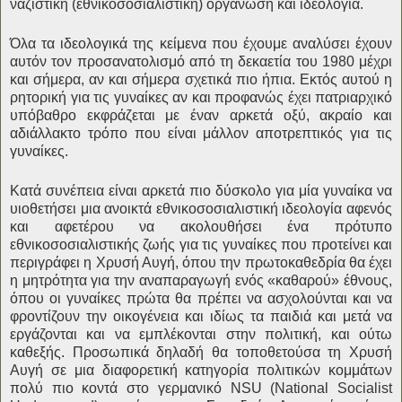
ναζιστική (εθνικοσοσιαλιστική) οργάνωση και ιδεολογία.
Όλα τα ιδεολογικά της κείμενα που έχουμε αναλύσει έχουν
αυτόν τον προσανατολισμό από τη δεκαετία του 1980 μέχρι
και σήμερα, αν και σήμερα σχετικά πιο ήπια. Εκτός αυτού η
ρητορική για τις γυναίκες αν και προφανώς έχει πατριαρχικό
υπόβαθρο εκφράζεται με έναν αρκετά οξύ, ακραίο και
αδιάλλακτο τρόπο που είναι μάλλον αποτρεπτικός για τις
γυναίκες.
Κατά συνέπεια είναι αρκετά πιο δύσκολο για μία γυναίκα να
υιοθετήσει μια ανοικτά εθνικοσοσιαλιστική ιδεολογία αφενός
και αφετέρου να ακολουθήσει ένα πρότυπο
εθνικοσοσιαλιστικής ζωής για τις γυναίκες που προτείνει και
περιγράφει η Χρυσή Αυγή, όπου την πρωτοκαθεδρία θα έχει
η μητρότητα για την αναπαραγωγή ενός «καθαρού» έθνους,
όπου οι γυναίκες πρώτα θα πρέπει να ασχολούνται και να
φροντίζουν την οικογένεια και ιδίως τα παιδιά και μετά να
εργάζονται και να εμπλέκονται στην πολιτική, και ούτω
καθεξής. Προσωπικά δηλαδή θα τοποθετούσα τη Χρυσή
Αυγή σε μια διαφορετική κατηγορία πολιτικών κομμάτων
πολύ πιο κοντά στο γερμανικό NSU (National Socialist