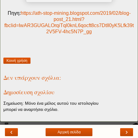
Πηγη:
https://ath-stop-mining.blogspot.com/2019/02/blog-
post_21.html?
fbclid=IwAR3GUGALOrqiTql0knL6qocft8cs7DtII0yK5Lfk39t
2V5FV-4hc5N7P_gg
Κοινή χρήση
Δεν υπάρχουν σχόλια:
Δημοσίευση σχολίου
Σημείωση: Μόνο ένα μέλος αυτού του ιστολογίου
μπορεί να αναρτήσει σχόλιο.
‹
›
Αρχική σελίδα