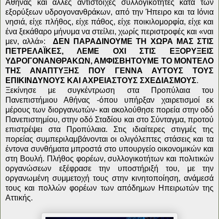
Αθήνας και άλλες αντίστοιχες συλλογικότητες κατά των
εξορύξεων υδρογονανθράκων, από την Ήπειρο και τα Ιόνια
νησιά, είχε πλήθος, είχε πάθος, είχε ποικιλομορφία, είχε και
ένα ξεκάθαρο μήνυμα να στείλει, χωρίς περιστροφές και «ναι
μεν, αλλά»:
ΔΕΝ ΠΑΡΑΔΙΝΟΥΜΕ ΤΗ ΧΩΡΑ ΜΑΣ ΣΤΙΣ
ΠΕΤΡΕΛΑΪΚΕΣ, ΛΕΜΕ ΟΧΙ ΣΤΙΣ ΕΞΟΡΥΞΕΙΣ
ΥΔΡΟΓΟΝΑΝΘΡΑΚΩΝ, ΑΜΦΙΣΒΗΤΟΥΜΕ ΤΟ ΜΟΝΤΕΛΟ
ΤΗΣ ΑΝΑΠΤΥΞΗΣ ΠΟΥ ΓΕΝΝΑ ΑΥΤΟΥΣ ΤΟΥΣ
ΕΠΙΚΙΝΔΥΝΟΥΣ ΚΑΙ ΑΧΡΕΙΑΣΤΟΥΣ ΣΧΕΔΙΑΣΜΟΥΣ
.
Ξεκίνησε με συγκέντρωση στα Προπύλαια του
Πανεπιστήμιου Αθήνας -όπου υπήρξαν χαιρετισμοί εκ
μέρους των διοργανωτών- και ακολούθησε πορεία στην οδό
Πανεπιστημίου, στην οδό Σταδίου και στο Σύνταγμα, προτού
επιστρέψει στα Προπύλαια. Στις ιδιαίτερες στιγμές της
πορείας συμπεριλαμβάνονται οι ολιγόλεπτες στάσεις και τα
έντονα συνθήματα μπροστά στο υπουργείο οικονομικών και
στη Βουλή. Πλήθος φορέων, συλλογικοτήτων και πολιτικών
οργανώσεων εξέφρασε την υποστήριξή του, με την
οργανωμένη συμμετοχή τους στην κινητοποίηση, ανάμεσά
τους και πολλών φορέων των απόδημων Ηπειρωτών της
Αττικής.