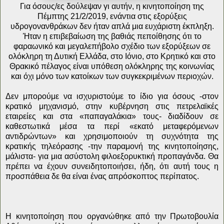
Για όσους/ες δούλεψαν γι αυτήν, η κινητοποίηση της
Πέμπτης 21/2/2019, ενάντια στις εξορύξεις
υδρογονανθράκων δεν ήταν απλά μια ευχάριστη έκπληξη.
Ήταν η επιβεβαίωση της βαθιάς πεποίθησης ότι το
φαραωνικό και μεγαλεπήβολο σχέδιο των εξορύξεων σε
ολόκληρη τη Δυτική Ελλάδα, στο Ιόνιο, στο Κρητικό και στο
Θρακικό πέλαγος είναι υπόθεση ολόκληρης της κοινωνίας
και όχι μόνο των κατοίκων των συγκεκριμένων περιοχών.
Δεν μπορούμε να ισχυριστούμε το ίδιο για όσους -στον
κρατικό μηχανισμό, στην κυβέρνηση στις πετρελαϊκές
εταιρείες και στα «παπαγαλάκια» τους- διαδίδουν σε
καθεστωτικά μέσα τα περί «εκατό μεταφερόμενων
αντιδρώντων» και χρησιμοποιούν τη συχνότητα της
κρατικής τηλεόρασης -την παραμονή της κινητοποίησης,
μάλιστα- για μια ασύστολη φιλοεξορυκτική προπαγάνδα. Θα
πρέπει να έχουν συνειδητοποιήσει, ήδη, ότι αυτή τους η
προσπάθεια δε θα είναι ένας απρόσκοπτος περίπατος.
Η κινητοποίηση που οργανώθηκε από την Πρωτοβουλία