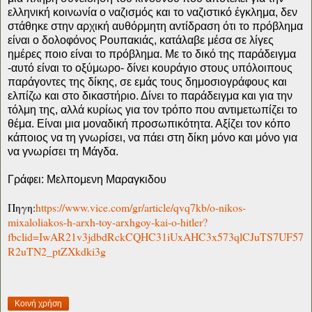
ελληνική κοινωνία ο ναζισμός και το ναζιστικό έγκλημα, δεν
στάθηκε στην αρχική αυθόρμητη αντίδραση ότι το πρόβλημα
είναι ο δολοφόνος Ρουπακιάς, κατάλαβε μέσα σε λίγες
ημέρες ποιο είναι το πρόβλημα. Με το δικό της παράδειγμα
-αυτό είναι το οξύμωρο- δίνει κουράγιο στους υπόλοιπους
παράγοντες της δίκης, σε εμάς τους δημοσιογράφους και
ελπίζω και στο δικαστήριο. Δίνει το παράδειγμα και για την
τόλμη της, αλλά κυρίως για τον τρόπο που αντιμετωπίζει το
θέμα. Είναι μια μοναδική προσωπικότητα. Αξίζει τον κόπο
κάποιος να τη γνωρίσει, να πάει στη δίκη μόνο και μόνο για
να γνωρίσει τη Μάγδα.
Γράφει: Μελπομενη Μαραγκιδου
Πηγη:
https://www.vice.com/gr/article/qvq7kb/o-nikos-
mixaloliakos-h-arxh-toy-arxhgoy-kai-o-hitler?
fbclid=IwAR21v3jdbdRckCQHC31iUxAHC3x573qlCJuTS7UF57
R2uTN2_ptZXkdki3g
Κοινή χρήση