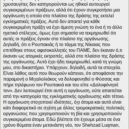
χρυσαυγίτες δεν κατηγορούνται ως ηθικοί αυτουργοί
συγκεκριμένων πράξεων, αλλά ότι έχουν συγκροτήσει μια
οργάνωση η οποία στο πλαίσιο της δράσης της εκτελεί
εγκληματικές πράξεις. Αυτό δεν απαιτεί για κάθε
συγκεκριμένη πράξη να έχει άμεση γνώση το ένα ή το άλλο
ηγετικό στέλεχος, όμως έχει σημασία να τεκμηριωθεί ότι
αυτές οι πράξεις έγιναν στο πλαίσιο της οργάνωσης.
Δηλαδή, ότι ο Ρουπακιάς ή το τάγμα της Νίκαιας που
επιτέθηκε στους αφισοκολλητές του ΠΑΜΕ, δεν έκαναν ό,τι
έκαναν ως ατομικές εκτροπές, αλλά στο πλαίσιο της δράσης
της οργάνωσης. Αυτό έχει ήδη τεκμηριωθεί, κατά τη γνώμη
μου, στο δικαστήριο. Υπάρχουν, δηλαδή, αυτά τα στοιχεία.
Είναι λάθος αυτό που θεωρούν κάποιοι, ότι αποφάσισε την
παραμονή ο Μιχαλολιάκος να δολοφονηθεί ο Φύσσας και
πήρε τηλέφωνο τον Ρουπακιά και του είπε «Δολοφόνησέ
τον». Δεν λειτουργεί έτσι αυτή η οργάνωση, ούτε απαιτείται
από την κατηγορία της εγκληματικής οργάνωσης κάτι τέτοιο.
Η οργάνωση στοχοποιεί ιδιότητες, όχι άτομα και αυτό είναι
κάτι διαφορετικό σε σχέση με άλλες τρομοκρατικές πολιτικές
οργανώσεις που χρησιμοποιούν τη βία και χρησιμοποιούν
συγκεκριμένα άτομα. Εδώ βλέπετε ότι έχουμε μέσα σε ένα
χρόνο θύματα έναν μετανάστη νέο, τον Shehzad Luqman,