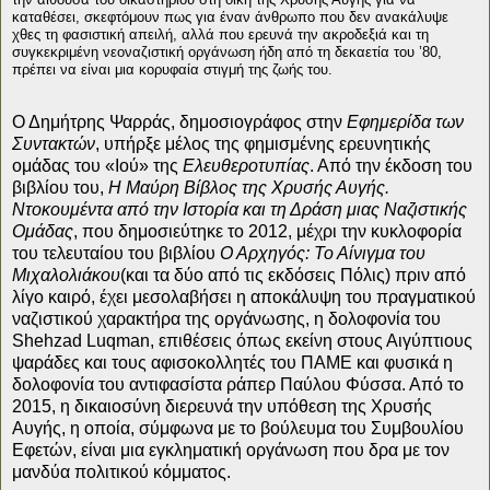
καταθέσει, σκεφτόμουν πως για έναν άνθρωπο που δεν ανακάλυψε
χθες τη φασιστική απειλή, αλλά που ερευνά την ακροδεξιά και τη
συγκεκριμένη νεοναζιστική οργάνωση ήδη από τη δεκαετία του ’80,
πρέπει να είναι μια κορυφαία στιγμή της ζωής του.
Ο Δημήτρης Ψαρράς, δημοσιογράφος στην
Εφημερίδα των
Συντακτών
, υπήρξε μέλος της φημισμένης ερευνητικής
ομάδας του «Ιού» της
Ελευθεροτυπίας
. Από την έκδοση του
βιβλίου του,
Η Μαύρη Βίβλος της Χρυσής Αυγής.
Ντοκουμέντα από την Ιστορία και τη Δράση μιας Ναζιστικής
Ομάδας
, που δημοσιεύτηκε το 2012, μέχρι την κυκλοφορία
του τελευταίου του βιβλίου
Ο Αρχηγός: Το Αίνιγμα του
Μιχαλολιάκου
(και τα δύο από τις εκδόσεις Πόλις) πριν από
λίγο καιρό, έχει μεσολαβήσει η αποκάλυψη του πραγματικού
ναζιστικού χαρακτήρα της οργάνωσης, η δολοφονία του
Shehzad Luqman, επιθέσεις όπως εκείνη στους Αιγύπτιους
ψαράδες και τους αφισοκολλητές του ΠΑΜΕ και φυσικά η
δολοφονία του αντιφασίστα ράπερ Παύλου Φύσσα. Από το
2015, η δικαιοσύνη διερευνά την υπόθεση της Χρυσής
Αυγής, η οποία, σύμφωνα με το βούλευμα του Συμβουλίου
Εφετών, είναι μια εγκληματική οργάνωση που δρα με τον
μανδύα πολιτικού κόμματος.