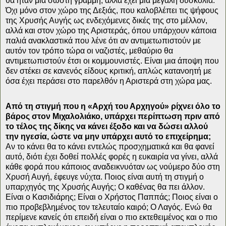
θα ήταν μια σωστή γραμμή, αλλά έχει μια μεγάλη δυσκολία.
Όχι μόνο στον χώρο της Δεξιάς, που καλοβλέπει τις ψήφους
της Χρυσής Αυγής ως ενδεχόμενες δικές της στο μέλλον,
αλλά και στον χώρο της Αριστεράς, όπου υπάρχουν κάποια
παλιά ανακλαστικά που λένε ότι αν αντιμετωπιστούν με
αυτόν τον τρόπο τώρα οι ναζιστές, μεθαύριο θα
αντιμετωπιστούν έτσι οι κομμουνιστές. Είναι μια άποψη που
δεν στέκει σε κανενός είδους κριτική, απλώς κατανοητή με
όσα έχει περάσει στο παρελθόν η Αριστερά στη χώρα μας.
Από τη στιγμή που η «Αρχή του Αρχηγού» ρίχνει όλο το
βάρος στον Μιχαλολιάκο, υπάρχει περίπτωση πριν από
το τέλος της δίκης να κάνει έξοδο και να δώσει αλλού
την ηγεσία, ώστε να μην υπάρχει αυτό το επιχείρημα;
Αν το κάνει θα το κάνει εντελώς προσχηματικά και θα φανεί
αυτό, διότι έχει δοθεί πολλές φορές η ευκαιρία να γίνει, αλλά
κάθε φορά που κάποιος αναδεικνυόταν ως νούμερο δύο στη
Χρυσή Αυγή, έφευγε νύχτα. Ποιος είναι αυτή τη στιγμή ο
υπαρχηγός της Χρυσής Αυγής; Ο καθένας θα πει άλλον.
Είναι ο Κασιδιάρης; Είναι ο Χρήστος Παππάς; Ποιος είναι ο
πιο προβεβλημένος τον τελευταίο καιρό; Ο Λαγός. Ενώ θα
περίμενε κανείς ότι επειδή είναι ο πιο εκτεθειμένος και ο πιο