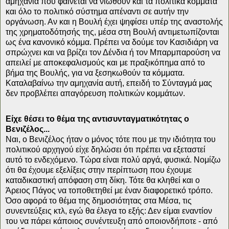
αμηχανία που φαίνεται να νιώθουν και τα πολιτικά κόμματα
και όλο το πολιτικό σύστημα απέναντι σε αυτήν την
οργάνωση. Αν και η Βουλή έχει ψηφίσει υπέρ της αναστολής
της χρηματοδότησής της, μέσα στη Βουλή αντιμετωπίζονται
ως ένα κανονικό κόμμα. Πρέπει να δούμε τον Κασιδιάρη να
σπρώχνει και να βρίζει τον Δένδια ή τον Μπαρμπαρούση να
απειλεί με αποκεφαλισμούς και με πραξικόπημα από το
βήμα της Βουλής, για να ξεσηκωθούν τα κόμματα.
Καταλαβαίνω την αμηχανία αυτή, επειδή το Σύνταγμά μας
δεν προβλέπει απαγόρευση πολιτικών κομμάτων.
Είχε θέσει το θέμα της αντισυνταγματικότητας ο
Βενιζέλος...
Ναι, ο Βενιζέλος ήταν ο μόνος τότε που με την ιδιότητα του
πολιτικού αρχηγού είχε δηλώσει ότι πρέπει να εξεταστεί
αυτό το ενδεχόμενο. Τώρα είναι πολύ αργά, φυσικά. Νομίζω
ότι θα έχουμε εξελίξεις στην περίπτωση που έχουμε
καταδικαστική απόφαση στη δίκη. Τότε θα κληθεί και ο
Άρειος Πάγος να τοποθετηθεί με έναν διαφορετικό τρόπο.
Όσο αφορά το θέμα της δημοσιότητας στα Μέσα, τις
συνεντεύξεις κτλ, εγώ θα έλεγα το εξής: Δεν είμαι εναντίον
του να πάρει κάποιος συνέντευξη από οποιονδήποτε - από