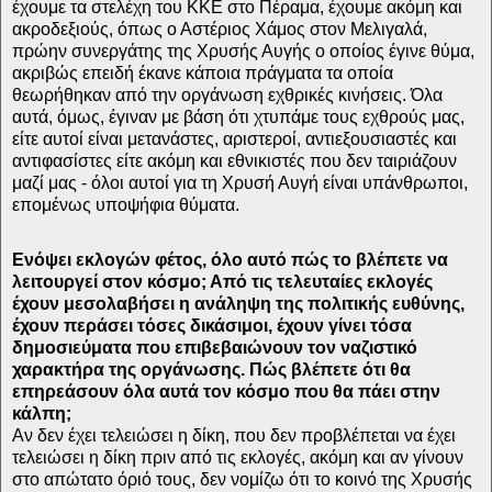
έχουμε τα στελέχη του ΚΚΕ στο Πέραμα, έχουμε ακόμη και
ακροδεξιούς, όπως ο Αστέριος Χάμος στον Μελιγαλά,
πρώην συνεργάτης της Χρυσής Αυγής ο οποίος έγινε θύμα,
ακριβώς επειδή έκανε κάποια πράγματα τα οποία
θεωρήθηκαν από την οργάνωση εχθρικές κινήσεις. Όλα
αυτά, όμως, έγιναν με βάση ότι χτυπάμε τους εχθρούς μας,
είτε αυτοί είναι μετανάστες, αριστεροί, αντιεξουσιαστές και
αντιφασίστες είτε ακόμη και εθνικιστές που δεν ταιριάζουν
μαζί μας - όλοι αυτοί για τη Χρυσή Αυγή είναι υπάνθρωποι,
επομένως υποψήφια θύματα.
Ενόψει εκλογών φέτος, όλο αυτό πώς το βλέπετε να
λειτουργεί στον κόσμο; Από τις τελευταίες εκλογές
έχουν μεσολαβήσει η ανάληψη της πολιτικής ευθύνης,
έχουν περάσει τόσες δικάσιμοι, έχουν γίνει τόσα
δημοσιεύματα που επιβεβαιώνουν τον ναζιστικό
χαρακτήρα της οργάνωσης. Πώς βλέπετε ότι θα
επηρεάσουν όλα αυτά τον κόσμο που θα πάει στην
κάλπη;
Αν δεν έχει τελειώσει η δίκη, που δεν προβλέπεται να έχει
τελειώσει η δίκη πριν από τις εκλογές, ακόμη και αν γίνουν
στο απώτατο όριό τους, δεν νομίζω ότι το κοινό της Χρυσής