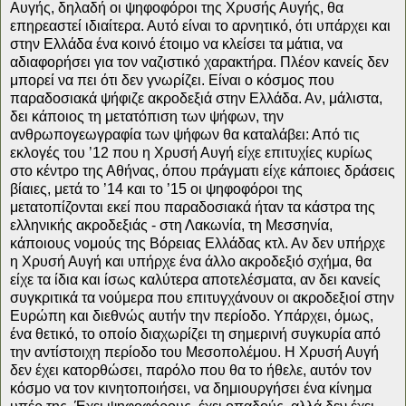
Αυγής, δηλαδή οι ψηφοφόροι της Χρυσής Αυγής, θα
επηρεαστεί ιδιαίτερα. Αυτό είναι το αρνητικό, ότι υπάρχει και
στην Ελλάδα ένα κοινό έτοιμο να κλείσει τα μάτια, να
αδιαφορήσει για τον ναζιστικό χαρακτήρα. Πλέον κανείς δεν
μπορεί να πει ότι δεν γνωρίζει. Είναι ο κόσμος που
παραδοσιακά ψήφιζε ακροδεξιά στην Ελλάδα. Αν, μάλιστα,
δει κάποιος τη μετατόπιση των ψήφων, την
ανθρωπογεωγραφία των ψήφων θα καταλάβει: Από τις
εκλογές του ’12 που η Χρυσή Αυγή είχε επιτυχίες κυρίως
στο κέντρο της Αθήνας, όπου πράγματι είχε κάποιες δράσεις
βίαιες, μετά το ’14 και το ’15 οι ψηφοφόροι της
μετατοπίζονται εκεί που παραδοσιακά ήταν τα κάστρα της
ελληνικής ακροδεξιάς - στη Λακωνία, τη Μεσσηνία,
κάποιους νομούς της Βόρειας Ελλάδας κτλ. Αν δεν υπήρχε
η Χρυσή Αυγή και υπήρχε ένα άλλο ακροδεξιό σχήμα, θα
είχε τα ίδια και ίσως καλύτερα αποτελέσματα, αν δει κανείς
συγκριτικά τα νούμερα που επιτυγχάνουν οι ακροδεξιοί στην
Ευρώπη και διεθνώς αυτήν την περίοδο. Υπάρχει, όμως,
ένα θετικό, το οποίο διαχωρίζει τη σημερινή συγκυρία από
την αντίστοιχη περίοδο του Μεσοπολέμου. Η Χρυσή Αυγή
δεν έχει κατορθώσει, παρόλο που θα το ήθελε, αυτόν τον
κόσμο να τον κινητοποιήσει, να δημιουργήσει ένα κίνημα