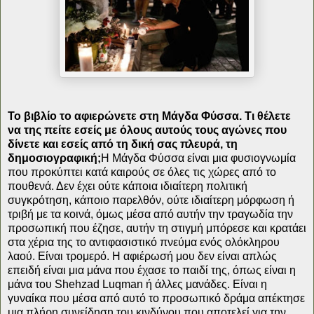
Το βιβλίο το αφιερώνετε στη Μάγδα Φύσσα. Τι θέλετε
να της πείτε εσείς με όλους αυτούς τους αγώνες που
δίνετε και εσείς από τη δική σας πλευρά, τη
δημοσιογραφική;
Η Μάγδα Φύσσα είναι μια φυσιογνωμία
που προκύπτει κατά καιρούς σε όλες τις χώρες από το
πουθενά. Δεν έχει ούτε κάποια ιδιαίτερη πολιτική
συγκρότηση, κάποιο παρελθόν, ούτε ιδιαίτερη μόρφωση ή
τριβή με τα κοινά, όμως μέσα από αυτήν την τραγωδία την
προσωπική που έζησε, αυτήν τη στιγμή μπόρεσε και κρατάει
στα χέρια της το αντιφασιστικό πνεύμα ενός ολόκληρου
λαού. Είναι τρομερό. Η αφιέρωσή μου δεν είναι απλώς
επειδή είναι μια μάνα που έχασε το παιδί της, όπως είναι η
μάνα του Shehzad Luqman ή άλλες μανάδες. Είναι η
γυναίκα που μέσα από αυτό το προσωπικό δράμα απέκτησε
μια πλήρη συνείδηση του κινδύνου που αποτελεί για την