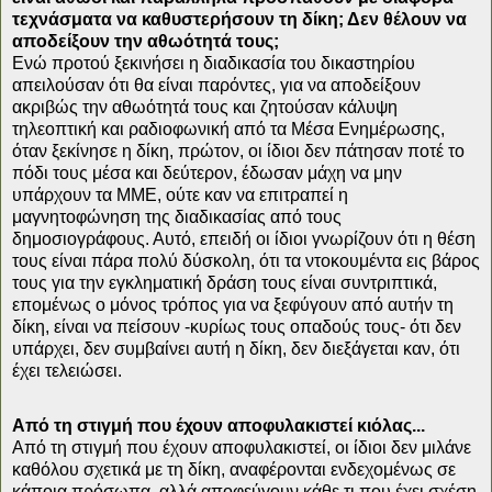
τεχνάσματα να καθυστερήσουν τη δίκη; Δεν θέλουν να
αποδείξουν την αθωότητά τους;
Ενώ προτού ξεκινήσει η διαδικασία του δικαστηρίου
απειλούσαν ότι θα είναι παρόντες, για να αποδείξουν
ακριβώς την αθωότητά τους και ζητούσαν κάλυψη
τηλεοπτική και ραδιοφωνική από τα Μέσα Ενημέρωσης,
όταν ξεκίνησε η δίκη, πρώτον, οι ίδιοι δεν πάτησαν ποτέ το
πόδι τους μέσα και δεύτερον, έδωσαν μάχη να μην
υπάρχουν τα ΜΜΕ, ούτε καν να επιτραπεί η
μαγνητοφώνηση της διαδικασίας από τους
δημοσιογράφους. Αυτό, επειδή οι ίδιοι γνωρίζουν ότι η θέση
τους είναι πάρα πολύ δύσκολη, ότι τα ντοκουμέντα εις βάρος
τους για την εγκληματική δράση τους είναι συντριπτικά,
επομένως ο μόνος τρόπος για να ξεφύγουν από αυτήν τη
δίκη, είναι να πείσουν -κυρίως τους οπαδούς τους- ότι δεν
υπάρχει, δεν συμβαίνει αυτή η δίκη, δεν διεξάγεται καν, ότι
έχει τελειώσει.
Από τη στιγμή που έχουν αποφυλακιστεί κιόλας...
Από τη στιγμή που έχουν αποφυλακιστεί, οι ίδιοι δεν μιλάνε
καθόλου σχετικά με τη δίκη, αναφέρονται ενδεχομένως σε
κάποια πρόσωπα, αλλά αποφεύγουν κάθε τι που έχει σχέση