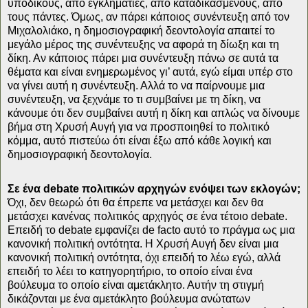
υπόδικους, από εγκληματίες, από καταδικασμένους, από
τους πάντες. Όμως, αν πάρει κάποιος συνέντευξη από τον
Μιχαλολιάκο, η δημοσιογραφική δεοντολογία απαιτεί το
μεγάλο μέρος της συνέντευξης να αφορά τη δίωξη και τη
δίκη. Αν κάποιος πάρει μια συνέντευξη πάνω σε αυτά τα
θέματα και είναι ενημερωμένος γι’ αυτά, εγώ είμαι υπέρ στο
να γίνει αυτή η συνέντευξη. Αλλά το να παίρνουμε μια
συνέντευξη, να ξεχνάμε το τι συμβαίνει με τη δίκη, να
κάνουμε ότι δεν συμβαίνει αυτή η δίκη και απλώς να δίνουμε
βήμα στη Χρυσή Αυγή για να προσποιηθεί το πολιτικό
κόμμα, αυτό πιστεύω ότι είναι έξω από κάθε λογική και
δημοσιογραφική δεοντολογία.
Σε ένα
debate
πολιτικών αρχηγών ενόψει των εκλογών;
Όχι, δεν θεωρώ ότι θα έπρεπε να μετάσχει και δεν θα
μετάσχει κανένας πολιτικός αρχηγός σε ένα τέτοιο debate.
Επειδή το debate εμφανίζει de facto αυτό το πράγμα ως μια
κανονική πολιτική οντότητα. Η Χρυσή Αυγή δεν είναι μια
κανονική πολιτική οντότητα, όχι επειδή το λέω εγώ, αλλά
επειδή το λέει το κατηγορητήριο, το οποίο είναι ένα
βούλευμα το οποίο είναι αμετάκλητο. Αυτήν τη στιγμή
δικάζονται με ένα αμετάκλητο βούλευμα ανώτατων