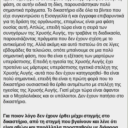
φάση, σε αυτήν ειδικά τη δίκη, παρουσιάστηκαν πολύ
σημαντικά πράγματα. Το δικαστήριο είδε όλα τα βίντεο που
είχε συγκεντρώσει η Εισαγγελία ή και έγγραφα επιβαρυντικά
για τη δράση της οργάνωσης, επομένως είναι μια φάση
ουσίας αυτή. Απλώς, επειδή τώρα είναι η σειρά των
συνηγόρων της Χρυσής Αυγής, την τραβάνε τη διαδικασία,
παρουσιάζοντας πράγματα που δεν έχουν σχέση με το
αντικείμενό της. Αλλά ακόμη και αυτό πιστεύω ότι σε λίγες
εβδομάδες θα τελειώσει, οπότε μπαίνουμε σε μια πολύ
σημαντική φάση, που θα είναι η εξέταση των μαρτύρων
υπεράσπισης. Επειδή η ηγεσία της Χρυσής Αυγής έχει
προτείνει ως μάρτυρες υπεράσπισης ηγετικά στελέχη της
Χρυσής Αυγής -αυτά που δεν έχουν κατηγορηθεί- θα είναι
πολύ σημαντικό, επειδή θα είναι η πρώτη φορά που το
δικαστήριο ουσιαστικά θα έρθει αντιμέτωπο με στελέχη της
ηγεσίας της Χρυσής Αυγής. Γιατί μέχρι τώρα είναι άφαντοι
και ο Μιχαλολιάκος και οι υπόλοιποι. Δεν έχουν πατήσει στο
δικαστήριο.
Για ποιον λόγο δεν έχουν έρθει μέχρι στιγμής στο
δικαστήριο, από τη στιγμή που βγαίνουν και λένε ότι
είναι αθώοι και παράλληλα προσπαθούν με διάφορα