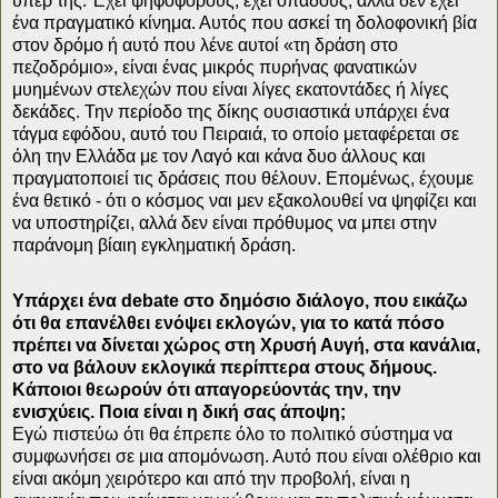
υπέρ της. Έχει ψηφοφόρους, έχει οπαδούς, αλλά δεν έχει
ένα πραγματικό κίνημα. Αυτός που ασκεί τη δολοφονική βία
στον δρόμο ή αυτό που λένε αυτοί «τη δράση στο
πεζοδρόμιο», είναι ένας μικρός πυρήνας φανατικών
μυημένων στελεχών που είναι λίγες εκατοντάδες ή λίγες
δεκάδες. Την περίοδο της δίκης ουσιαστικά υπάρχει ένα
τάγμα εφόδου, αυτό του Πειραιά, το οποίο μεταφέρεται σε
όλη την Ελλάδα με τον Λαγό και κάνα δυο άλλους και
πραγματοποιεί τις δράσεις που θέλουν. Επομένως, έχουμε
ένα θετικό - ότι ο κόσμος ναι μεν εξακολουθεί να ψηφίζει και
να υποστηρίζει, αλλά δεν είναι πρόθυμος να μπει στην
παράνομη βίαιη εγκληματική δράση.
Υπάρχει ένα
debate
στο δημόσιο διάλογο, που εικάζω
ότι θα επανέλθει ενόψει εκλογών, για το κατά πόσο
πρέπει να δίνεται χώρος στη Χρυσή Αυγή, στα κανάλια,
στο να βάλουν εκλογικά περίπτερα στους δήμους.
Κάποιοι θεωρούν ότι απαγορεύοντάς την, την
ενισχύεις. Ποια είναι η δική σας άποψη;
Εγώ πιστεύω ότι θα έπρεπε όλο το πολιτικό σύστημα να
συμφωνήσει σε μια απομόνωση. Αυτό που είναι ολέθριο και
είναι ακόμη χειρότερο και από την προβολή, είναι η