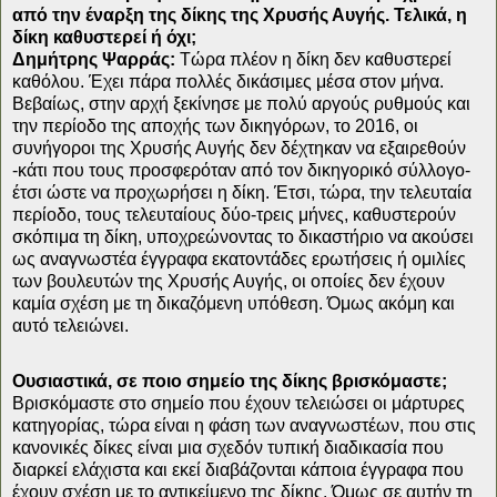
από την έναρξη της δίκης της Χρυσής Αυγής. Τελικά, η
δίκη καθυστερεί ή όχι;
Δημήτρης Ψαρράς:
Τώρα πλέον η δίκη δεν καθυστερεί
καθόλου. Έχει πάρα πολλές δικάσιμες μέσα στον μήνα.
Βεβαίως, στην αρχή ξεκίνησε με πολύ αργούς ρυθμούς και
την περίοδο της αποχής των δικηγόρων, το 2016, οι
συνήγοροι της Χρυσής Αυγής δεν δέχτηκαν να εξαιρεθούν
-κάτι που τους προσφερόταν από τον δικηγορικό σύλλογο-
έτσι ώστε να προχωρήσει η δίκη. Έτσι, τώρα, την τελευταία
περίοδο, τους τελευταίους δύο-τρεις μήνες, καθυστερούν
σκόπιμα τη δίκη, υποχρεώνοντας το δικαστήριο να ακούσει
ως αναγνωστέα έγγραφα εκατοντάδες ερωτήσεις ή ομιλίες
των βουλευτών της Χρυσής Αυγής, οι οποίες δεν έχουν
καμία σχέση με τη δικαζόμενη υπόθεση. Όμως ακόμη και
αυτό τελειώνει.
Ουσιαστικά, σε ποιο σημείο της δίκης βρισκόμαστε;
Βρισκόμαστε στο σημείο που έχουν τελειώσει οι μάρτυρες
κατηγορίας, τώρα είναι η φάση των αναγνωστέων, που στις
κανονικές δίκες είναι μια σχεδόν τυπική διαδικασία που
διαρκεί ελάχιστα και εκεί διαβάζονται κάποια έγγραφα που
έχουν σχέση με το αντικείμενο της δίκης. Όμως σε αυτήν τη