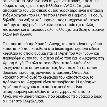
στον ναζισμό. Δεν είναι ένα σύγχρονο ακροδεξιό πολιτικό
κόμμα, όπως είχαμε στην Ελλάδα το ΛΑΟΣ. Στοιχείο
απαραίτητο του ναζιστικού αυτού χαρακτήρα είναι η ύπαρξη
ενός Αρχηγού - του Führer που έλεγαν οι Γερμανοί. Η δομή,
δηλαδή, του ναζιστικού μορφώματος υποχρεωτικά περνά
από την ύπαρξη ενός ανθρώπου τον οποίο όχι απλώς
πιστεύουν και υπακούουν όλοι, αλλά έχει μια θέση υπεράνω
όλων των άλλων.
Το καταστατικό της Χρυσής Αυγής, το οποίο είναι το γνήσιο
καταστατικό που κατέθεσα στο δικαστήριο, έχει ένα ειδικό
κεφάλαιο το οποίο ονομάζεται «Η Αρχή του Αρχηγού» και
περιγράφει αυτόν τον ιδιαίτερο ρόλο που έχει ο Αρχηγός στη
Χρυσή Αυγή. Ότι όλα αποφασίζονται από αυτόν, όλα
ελέγχονται από αυτόν και όποιος δεν υπακούει σε αυτόν
βρίσκεται εκτός της οργάνωσης αμέσως. Όπως λέει
χαρακτηριστικά αυτό το κεφάλαιο του καταστατικού, το
πρόσωπο του Αρχηγού είναι απαραβίαστο. Η φράση «η
Αρχή του Αρχηγού» από αυτό το κεφάλαιο είναι
μεταφρασμένη κατευθείαν από τα γερμανικά, από το
λεγόμενο «Führerprinzip», που ακριβώς περιγράφει ο ίδιος
ο Hitler στο
Ο Αγών μου
.