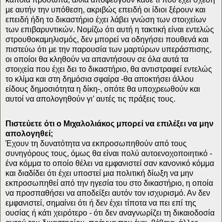
με αυτήν την υπόθεση, ακριβώς επειδή οι ίδιοι ξέρουν και
επειδή ήδη το δικαστήριο έχει λάβει γνώση των στοιχείων
των επιβαρυντικών. Νομίζω ότι αυτή η τακτική είναι εντελώς
στρουθοκαμηλισμός, δεν μπορεί να οδηγήσει πουθενά και
πιστεύω ότι με την παρουσία των μαρτύρων υπεράσπισης,
οι οποίοι θα κληθούν να απαντήσουν σε όλα αυτά τα
στοιχεία που έχει δει το δικαστήριο, θα αντιστραφεί εντελώς
το κλίμα και στη δημόσια σφαίρα -θα αποκτήσει άλλου
είδους δημοσιότητα η δίκη-, οπότε θα υποχρεωθούν και
αυτοί να απολογηθούν γι’ αυτές τις πράξεις τους.
Πιστεύετε ότι ο Μιχαλολιάκος μπορεί να επιλέξει να μην
απολογηθεί;
Έχουν τη δυνατότητα να εκπροσωπηθούν από τους
συνηγόρους τους, όμως θα είναι πολύ αυτοενοχοποιητικό -
ένα κόμμα το οποίο θέλει να εμφανιστεί σαν κανονικό κόμμα
και διαδίδει ότι έχει υποστεί μια πολιτική δίωξη να μην
εκπροσωπηθεί από την ηγεσία του στο δικαστήριο, η οποία
να προσπαθήσει να αποδείξει αυτόν τον ισχυρισμό. Αν δεν
εμφανιστεί, σημαίνει ότι ή δεν έχει τίποτα να πει επί της
ουσίας ή κάτι χειρότερο - ότι δεν αναγνωρίζει τη δικαιοδοσία