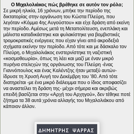
Ο Μιχαλολιάκος πώς βρέθηκε σε αυτόν τον ρόλο;
Σε μικρή ηλικία, 16 χρόνων, μπήκε την περίοδο της
δικτατορίας στην οργάνωση του Κώστα Πλεύρη, που
λεγόταν «Κόμμα 4ης Αυγούστου» και είχε δράση από εκείνη
την περίοδο. Αμέσως μετά τη Μεταπολίτευση, ενεπλάκη και
μάλιστα καταδικάστηκε και φυλακίστηκε για βομβιστικές
τρομοκρατικές ενέργειες που είχαν γίνει από ακροδεξιά
σχήματα εκείνην την περίοδο. Από τότε και με δάσκαλο τον
Πλεύρη, ο Μιχαλολιάκος ενστερνίστηκε τη ναζιστική
«κοσμοθεωρία», όπως τη λέει και μαζί με έναν μικρό
πυρήνα στελεχών της οργάνωσης του Πλεύρη -ένας
Γιαννόπουλος και ένας Καλέντζης ήταν μεταξύ αυτών-
ίδρυσε τη Χρυσή Αυγή τον Δεκέμβρη του ’80. Από τότε
διατηρείται -με ένα μικρό διάλειμμα που ο ίδιος αποφασίζει
να αναστείλει τη δράση της- μέχρι σήμερα και ακριβώς
επειδή βασίζεται στην «Αρχή του Αρχηγού», δεν τέθηκε ποτέ
ζήτημα τα 38 αυτά χρόνια αλλαγής του Μιχαλολιάκου από
κάποιον άλλον.