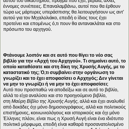
αυτού του δικαστηρίου, πράγμα που έχει, βέβαια, άλλες
έννομες συνέπειες. Επαναλαμβάνω, αυτοί που θα έρθουν
τώρα ως μάρτυρες υπεράσπισης θα λειτουργήσουν ως αντ’
αυτού για τον Μιχαλολιάκο, επειδή ο ίδιος τους έχει
προτείνει και επομένως ό,τι πουν θα αντανακλάται και στο
πρόσωπο του αρχηγού.
Φτάνουμε λοιπόν και σε αυτό που θίγει το νέο σας
βιβλίο για την «Αρχή του Αρχηγού». Τι σημαίνει αυτό, το
οποίο καταθέσατε και στη δίκη της Χρυσής Αυγής,
με το
καταστατικό της
; Ό,τι συμβαίνει στην οργάνωση το
γνωρίζει και το έχει αποφασίσει ο Αρχηγός; Δεν γίνεται
να μην το γνωρίζει ή να μην το έχει αποφασίσει;
Αυτό που προσπαθώ να αποδείξω και σε αυτό το βιβλίο,
αλλά το είχα αναλύσει και στο προηγούμενο βιβλίο,
στη
Μαύρη Βίβλο της Χρυσής Αυγής,
αλλά και έχει αναλυθεί
από δεκάδες όχι μόνο δημοσιογράφους, αλλά και πολιτικούς
επιστήμονες, κοινωνιολόγους και ιστορικούς και όχι μόνο
Έλληνες πλέον, είναι πως η Χρυσή Αυγή είναι ένα ιδιότυπο
πολιτικό μόρφωμα, επειδή είναι καθαρά προσανατολισμένο