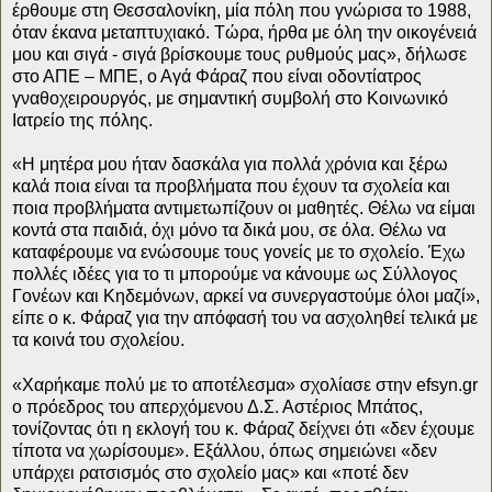
έρθουμε στη Θεσσαλονίκη, μία πόλη που γνώρισα το 1988,
όταν έκανα μεταπτυχιακό. Τώρα, ήρθα με όλη την οικογένειά
μου και σιγά - σιγά βρίσκουμε τους ρυθμούς μας», δήλωσε
στο ΑΠΕ – ΜΠΕ, ο Αγά Φάραζ που είναι οδοντίατρος
γναθοχειρουργός, με σημαντική συμβολή στο Κοινωνικό
Ιατρείο της πόλης.
«Η μητέρα μου ήταν δασκάλα για πολλά χρόνια και ξέρω
καλά ποια είναι τα προβλήματα που έχουν τα σχολεία και
ποια προβλήματα αντιμετωπίζουν οι μαθητές. Θέλω να είμαι
κοντά στα παιδιά, όχι μόνο τα δικά μου, σε όλα. Θέλω να
καταφέρουμε να ενώσουμε τους γονείς με το σχολείο. Έχω
πολλές ιδέες για το τι μπορούμε να κάνουμε ως Σύλλογος
Γονέων και Κηδεμόνων, αρκεί να συνεργαστούμε όλοι μαζί»,
είπε ο κ. Φάραζ για την απόφασή του να ασχοληθεί τελικά με
τα κοινά του σχολείου.
«Χαρήκαμε πολύ με το αποτέλεσμα» σχολίασε στην efsyn.gr
ο πρόεδρος του απερχόμενου Δ.Σ. Αστέριος Μπάτος,
τονίζοντας ότι η εκλογή του κ. Φάραζ δείχνει ότι «δεν έχουμε
τίποτα να χωρίσουμε». Εξάλλου, όπως σημειώνει «δεν
υπάρχει ρατσισμός στο σχολείο μας» και «ποτέ δεν