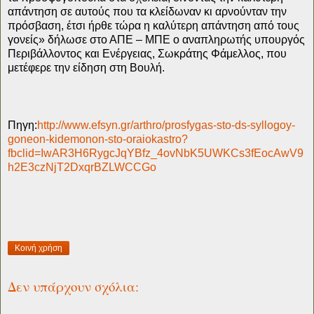
απάντηση σε αυτούς που τα κλείδωναν κι αρνούνταν την
πρόσβαση, έτσι ήρθε τώρα η καλύτερη απάντηση από τους
γονείς» δήλωσε στο ΑΠΕ – ΜΠΕ ο αναπληρωτής υπουργός
Περιβάλλοντος και Ενέργειας, Σωκράτης Φάμελλος, που
μετέφερε την είδηση στη Βουλή.
Πηγη:
http://www.efsyn.gr/arthro/prosfygas-sto-ds-syllogoy-
goneon-kidemonon-sto-oraiokastro?
fbclid=IwAR3H6RygcJqYBfz_4ovNbK5UWKCs3fEocAwV9
h2E3czNjT2DxqrBZLWCCGo
Κοινή χρήση
Δεν υπάρχουν σχόλια: