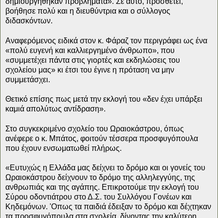
δημιουργήθηκαν προβλήματα». Σε αυτό, προσθέτει,
βοήθησε πολύ και η διευθύντρια και ο σύλλογος
διδασκόντων.
Αναφερόμενος ειδικά στον κ. Φάραζ τον περιγράφει ως ένα
«πολύ ευγενή και καλλιεργημένο άνθρωπο», που
«συμμετέχει πάντα στις γιορτές και εκδηλώσεις του
σχολείου μας» κι έτσι του έγινε η πρόταση να μην
συμμετάσχει.
Θετικό επίσης πως μετά την εκλογή του «δεν έχει υπάρξει
καμιά απολύτως αντίδραση».
Στο συγκεκριμένο σχολείο του Ωραιοκάστρου, όπως
ανέφερε ο κ. Μπάτος, φοιτούν τέσσερα προσφυγόπουλα
που έχουν ενσωματωθεί πλήρως.
«Ευτυχώς η Ελλάδα μας δείχνει το δρόμο και οι γονείς του
Ωραιοκάστρου δείχνουν το δρόμο της αλληλεγγύης, της
ανθρωπιάς και της αγάπης. Επικροτούμε την εκλογή του
Σύρου οδοντιάτρου στο Δ.Σ. του Συλλόγου Γονέων και
Κηδεμόνων. 'Οπως τα παιδιά έδειξαν το δρόμο και δέχτηκαν
τα προσφυγόπουλα στα σχολεία, δίνοντας την καλύτερη