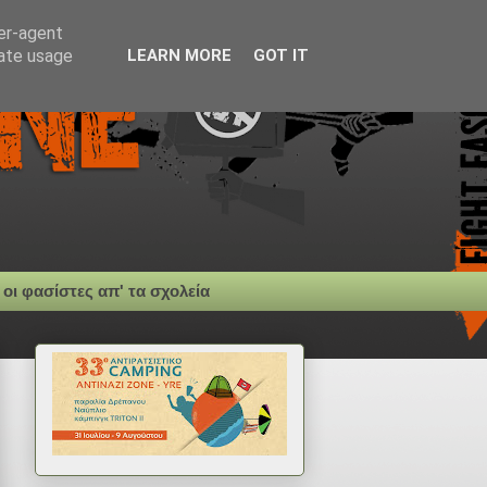
ser-agent
rate usage
LEARN MORE
GOT IT
 οι φασίστες απ' τα σχολεία