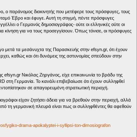
, ο παράνομος διακινητής που μετέφερε τους πρόσφυγες, τους
ταμό Έβρο και έφυγε. Αυτή τη στιγμή, πέντε πρόσφυγες
γγέλλει ο Γερμανός δημοσιογράφος- ούτε οι ελληνικές ούτε οι
α κίνηση για να τους προσεγγίσουν. Όπως τόνισε, οι πρόσφυγες
ο μετά τα μεσάνυχτα της Παρασκευής στην efsyn.gr, ότι έχουν
χει, καθώς και ότι δυνάμεις της αστυνομίας σπεύδουν στην
 efsyn.gr Νικόλας Ζηργάνος, είχε επικοινωνία το βράδυ της
RD στη Γερμανία. Το κανάλι επιβεβαίωσε ότι έχουν συλληφθεί
 εντοπίστηκαν σε απαγορευμένη στρατιωτική περιοχή.
ογράφοι είχαν ζητήσει άδεια για να βρεθούν στην περιοχή, αλλά
 από τη γερμανική πλευρά είναι πως οι συλληφθέντες θα αφεθούν
rosfygiko-drama-apokalyptei-i-syllipsi-ton-dimosiografon