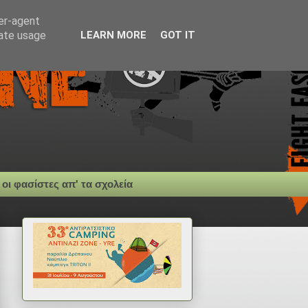
ser-agent
rate usage
LEARN MORE
GOT IT
 οι φασίστες απ' τα σχολεία