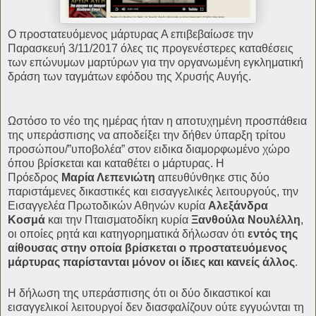
O προστατευόμενος μάρτυρας Α επιβεβαίωσε την
Παρασκευή 3/11/2017 όλες τις προγενέστερες καταθέσεις
των επώνυμων μαρτύρων για την οργανωμένη εγκληματική
δράση των ταγμάτων εφόδου της Χρυσής Αυγής.
Ωστόσο το νέο της ημέρας ήταν η αποτυχημένη προσπάθεια
της υπεράσπισης να αποδείξει την δήθεν ύπαρξη τρίτου
προσώπου/”υποβολέα” στον ειδικα διαμορφωμένο χώρο
όπου βρίσκεται και καταθέτει ο μάρτυρας. Η
Πρόεδρος
Μαρία Λεπενιώτη
απευθύνθηκε στις δύο
παριστάμενες δικαστικές και εισαγγελι
κές λειτουργούς, την
Εισαγγελέα Πρωτοδικών Αθηνών κυρία
Αλεξάνδρα
Κοσμά
και την Πταισματοδίκη κυρία
Ξανθούλα Νουλέλλη
,
οι οποίες ρητά και κατηγορηματικά δήλωσαν ότι
εντός της
αίθουσας στην οποία βρίσκεται ο προστατευόμενος
μάρτυρας παρίστανται μόνον οι ίδιες και κανείς άλλος
.
Η δήλωση της υπεράσπισης ότι οι δύο δικαστικοί και
εισαγγελικοί λειτουργοί δεν διασφαλίζουν ούτε εγγυώνται τη