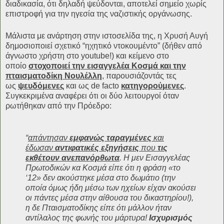
διαδικασία, ότι δηλαδή ψεύδονται, αποτελεί σημείο χωρίς
επιστροφή για την ηγεσία της ναζιστικής οργάνωσης.
Μάλιστα με ανάρτηση στην ιστοσελίδα της, η Χρυσή Αυγή
δημοσιοποιεί σχετικό “ηχητικό ντοκουμέντο” (δήθεν από
άγνωστο χρήστη στο youtube!) και κείμενο στο
οποίο
στοχοποιεί την εισαγγελέα Κοσμά και την
πταισματοδίκη Νουλέλλη
, παρουσιάζοντάς τες
ως
ψευδόμενες
και ως de facto
κατηγορούμενες
.
Συγκεκριμένα αναφέρει ότι οι δύο λειτουργοί όταν
ρωτήθηκαν από την Πρόεδρο:
“
απάντησαν
εμφανώς ταραγμένες
και
έδωσαν
αντιφατικές εξηγήσεις
που
τις
εκθέτουν ανεπανόρθωτα
. Η μεν Εισαγγελέας
Πρωτοδικών κα Κοσμά είπε ότι η φράση «το
‘12» δεν ακούστηκε μέσα στο δωμάτιο (την
οποία όμως ήδη μέσω των ηχείων είχαν ακούσει
οι πάντες μέσα στην αίθουσα του δικαστηρίου!),
η δε Πταισματοδίκης είπε ότι μάλλον ήταν
αντίλαλος της φωνής του μάρτυρα!
Ισχυρισμός