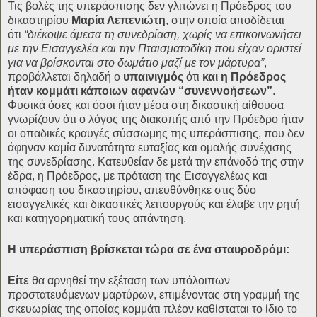
Τις βολές της υπεράσπισης δεν γλιτώνει η Πρόεδρος του
δικαστηρίου
Μαρία Λεπενιώτη
, στην οποία αποδίδεται
ότι
“διέκοψε άμεσα τη συνεδρίαση, χωρίς να επικοινωνήσει
με την Εισαγγελέα και την Πταισματοδίκη που είχαν οριστεί
για να βρίσκονται στο δωμάτιο μαζί με τον μάρτυρα”
,
προβάλλεται δηλαδή ο
υπαινιγμός
ότι
και η Πρόεδρος
ήταν κομμάτι κάποιων αφανών “συνεννοήσεων”
.
Φυσικά όσες και όσοι ήταν μέσα στη δικαστική αίθουσα
γνωρίζουν ότι ο λόγος της διακοπής από την Πρόεδρο ήταν
οι οπαδικές κραυγές σύσσωμης της υπεράσπισης, που δεν
άφηναν καμία δυνατότητα ευταξίας και ομαλής συνέχισης
της συνεδρίασης. Κατευθείαν δε μετά την επάνοδό της στην
έδρα, η Πρόεδρος, με πρόταση της Εισαγγελέως και
απόφαση του δικαστηρίου, απευθύνθηκε στις δύο
εισαγγελικές και δικαστικές λειτουργούς και έλαβε την ρητή
και κατηγορηματική τους απάντηση.
Η υπεράσπιση βρίσκεται τώρα σε ένα σταυροδρόμι:
Είτε
θα αρνηθεί την εξέταση των υπόλοιπων
προστατευόμενων μαρτύρων, επιμένοντας στη γραμμή της
σκευωρίας της οποίας κομμάτι πλέον καθίσταται το ίδιο το