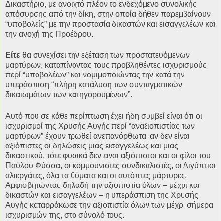
Δικαστήριο, με ανοιχτό πλέον το ενδεχόμενο συνολικής
απόσυρσης από την δίκη, στην οποία δήθεν παρεμβαίνουν
“υποβολείς” με την προστασία δικαστών και εισαγγελέων και
την ανοχή της Προέδρου,
Είτε
θα συνεχίσει την εξέταση των προστατευόμενων
μαρτύρων, καταπίνοντας τους προβληθέντες ισχυρισμούς
περί “υποβολέων” και νομιμοποιώντας την κατά την
υπεράσπιση “πλήρη κατάλυση των συνταγματικών
δικαιωμάτων των κατηγορουμένων”.
Αυτό που σε κάθε περίπτωση έχει ήδη συμβεί είναι ότι οι
ισχυρισμοί της Χρυσής Αυγής περί “αναξιοπιστίας των
μαρτύρων” έχουν τρωθεί ανεπανόρθωτα: αν δεν είναι
αξιόπιστες οι δηλώσεις μιας εισαγγελέως και μιας
δικαστικού, τότε φυσικά δεν ειναι αξιόπιστοι και οι φίλοι του
Παύλου Φύσσα, οι κομμουνιστες συνδικαλιστές, οι Αιγύπτιοι
αλιεργάτες, όλα τα θύματα και οι αυτόπτες μάρτυρες.
Αμφισβητώντας δηλαδή την αξιοπιστία όλων – μέχρι και
δικαστών και εισαγγελέων – η υπεράσπιση της Χρυσής
Αυγής καταρράκωσε την αξιοπιστία όλων των μέχρι σήμερα
ισχυρισμών της, στο σύνολό τους.