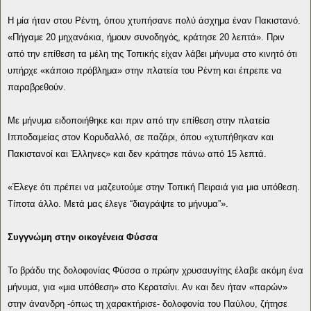
Η μία ήταν στου Ρέντη, όπου χτυπήσανε πολύ άσχημα έναν Πακιστανό.
«Πήγαμε 20 μηχανάκια, ήμουν συνοδηγός, κράτησε 20 λεπτά». Πριν
από την επίθεση τα μέλη της Τοπικής είχαν λάβει μήνυμα στο κινητό ότι
υπήρχε «κάποιο πρόβλημα» στην πλατεία του Ρέντη και έπρεπε να
παραβρεθούν.
Με μήνυμα ειδοποιήθηκε και πριν από την επίθεση στην πλατεία
Ιπποδαμείας στον Κορυδαλλό, σε παζάρι, όπου «χτυπήθηκαν και
Πακιστανοί και Έλληνες» και δεν κράτησε πάνω από 15 λεπτά.
«Έλεγε ότι πρέπει να μαζευτούμε στην Τοπική Πειραιά για μια υπόθεση.
Τίποτα άλλο. Μετά μας έλεγε “διαγράψτε το μήνυμα”».
Συγγνώμη στην οικογένεια Φύσσα
Το βράδυ της δολοφονίας Φύσσα ο πρώην χρυσαυγίτης έλαβε ακόμη ένα
μήνυμα, για «μια υπόθεση» στο Κερατσίνι. Αν και δεν ήταν «παρών»
στην άνανδρη -όπως τη χαρακτήρισε- δολοφονία του Παύλου, ζήτησε