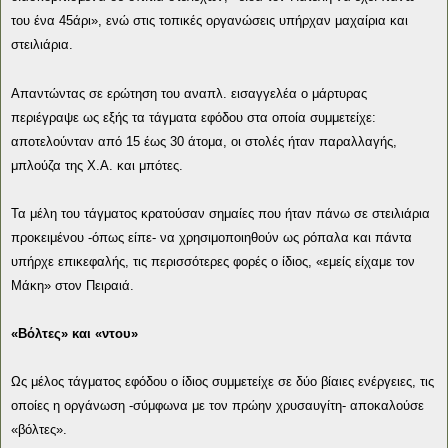
του ένα 45άρι», ενώ στις τοπικές οργανώσεις υπήρχαν μαχαίρια και
στειλιάρια.
Απαντώντας σε ερώτηση του αναπλ. εισαγγελέα ο μάρτυρας
περιέγραψε ως εξής τα τάγματα εφόδου στα οποία συμμετείχε:
αποτελούνταν από 15 έως 30 άτομα, οι στολές ήταν παραλλαγής,
μπλούζα της Χ.Α. και μπότες.
Τα μέλη του τάγματος κρατούσαν σημαίες που ήταν πάνω σε στειλιάρια
προκειμένου -όπως είπε- να χρησιμοποιηθούν ως ρόπαλα και πάντα
υπήρχε επικεφαλής, τις περισσότερες φορές ο ίδιος, «εμείς είχαμε τον
Μάκη» στον Πειραιά.
«Βόλτες» και «ντου»
Ως μέλος τάγματος εφόδου ο ίδιος συμμετείχε σε δύο βίαιες ενέργειες, τις
οποίες η οργάνωση -σύμφωνα με τον πρώην χρυσαυγίτη- αποκαλούσε
«βόλτες».