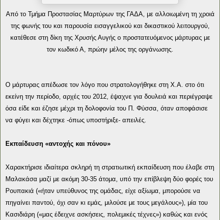
Από το Τμήμα Προστασίας Μαρτύρων της ΓΑΔΑ, με αλλοιωμένη τη χροιά
της φωνής του και παρουσία εισαγγελικού και δικαστικού λειτουργού,
κατέθεσε στη δίκη της Χρυσής Αυγής ο προστατευόμενος μάρτυρας με
τον κωδικό Α, πρώην μέλος της οργάνωσης.
Ο μάρτυρας απέδωσε τον λόγο που στρατολογήθηκε στη Χ.Α. στο ότι
εκείνη την περίοδο, αρχές του 2012, έψαχνε για δουλειά και περιέγραψε
όσα είδε και έζησε μέχρι τη δολοφονία του Π. Φύσσα, όταν αποφάσισε
να φύγει και δέχτηκε -όπως υποστήριξε- απειλές.
Εκπαίδευση «αντοχής και πόνου»
Χαρακτήρισε ιδιαίτερα σκληρή τη στρατιωτική εκπαίδευση που έλαβε στη
Μαλακάσα μαζί με ακόμη 30-35 άτομα, υπό την επίβλεψη δύο φορές του
Ρουπακιά («ήταν υπεύθυνος της ομάδας, είχε αξίωμα, μπορούσε να
πηγαίνει παντού, όχι σαν κι εμάς, μιλούσε με τους μεγάλους»), μία του
Κασιδιάρη («μας έδειχνε ασκήσεις, πολεμικές τέχνες») καθώς και ενός