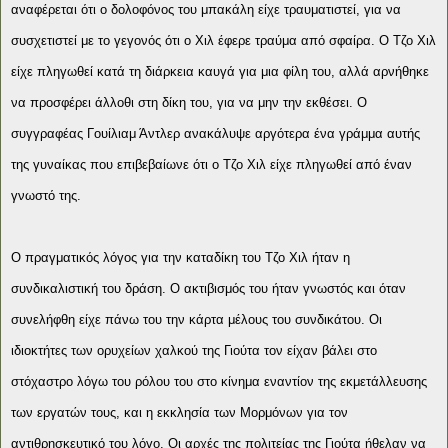
αναφέρεται ότι ο δολοφόνος του μπακάλη είχε τραυματιστεί, για να
συσχετιστεί με το γεγονός ότι ο Χιλ έφερε τραύμα από σφαίρα. Ο Τζο Χιλ
είχε πληγωθεί κατά τη διάρκεια καυγά για μια φίλη του, αλλά αρνήθηκε
να προσφέρει άλλοθι στη δίκη του, για να μην την εκθέσει. Ο
συγγραφέας Γουίλιαμ Άντλερ ανακάλυψε αργότερα ένα γράμμα αυτής
της γυναίκας που επιβεβαίωνε ότι ο Τζο Χιλ είχε πληγωθεί από έναν
γνωστό της.
Ο πραγματικός λόγος για την καταδίκη του Τζο Χιλ ήταν η
συνδικαλιστική του δράση. Ο ακτιβισμός του ήταν γνωστός και όταν
συνελήφθη είχε πάνω του την κάρτα μέλους του συνδικάτου. Οι
ιδιοκτήτες των ορυχείων χαλκού της Γιούτα τον είχαν βάλει στο
στόχαστρο λόγω του ρόλου του στο κίνημα εναντίον της εκμετάλλευσης
των εργατών τους, και η εκκλησία των Μορμόνων για τον
αντιθρησκευτικό του λόγο. Οι αρχές της πολιτείας της Γιούτα ήθελαν να