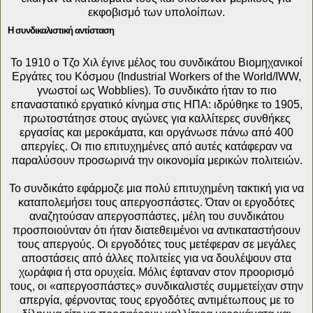
εκφοβισμό των υπολοίπων.
Η συνδικαλιστική αντίσταση
Το 1910 ο Τζο Χιλ έγινε μέλος του συνδικάτου Βιομηχανικοί
Εργάτες του Κόσμου (Industrial Workers of the World/IWW,
γνωστοί ως Wobblies). Το συνδικάτο ήταν το πιο
επαναστατικό εργατικό κίνημα στις ΗΠΑ: ιδρύθηκε το 1905,
πρωτοστάτησε στους αγώνες για καλλίτερες συνθήκες
εργασίας και μεροκάματα, και οργάνωσε πάνω από 400
απεργίες. Οι πιο επιτυχημένες από αυτές κατάφεραν να
παραλύσουν προσωρινά την οικονομία μερικών πολιτειών.
Το συνδικάτο εφάρμοζε μια πολύ επιτυχημένη τακτική για να
καταπολεμήσει τους απεργοσπάστες. Όταν οι εργοδότες
αναζητούσαν απεργοσπάστες, μέλη του συνδικάτου
προσποιούνταν ότι ήταν διατεθειμένοι να αντικαταστήσουν
τους απεργούς. Οι εργοδότες τους μετέφεραν σε μεγάλες
αποστάσεις από άλλες πολιτείες για να δουλέψουν στα
χωράφια ή στα ορυχεία. Μόλις έφταναν στον προορισμό
τους, οι «απεργοσπάστες» συνδικαλιστές συμμετείχαν στην
απεργία, φέρνοντας τους εργοδότες αντιμέτωπους με το