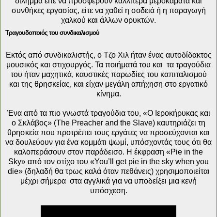
δίλημμα είτε να προσφέρουν καλλίτερα μεροκάματα και
συνθήκες εργασίας, είτε να χαθεί η σοδειά ή η παραγωγή
χαλκού και άλλων ορυκτών.
Τραγουδοποιός του συνδικαλισμού
Εκτός από συνδικαλιστής, ο Τζο Χιλ ήταν ένας αυτοδίδακτος
μουσικός και στιχουργός. Τα ποιήματά του και τα τραγούδια
του ήταν μαχητικά, καυστικές παρωδίες του καπιταλισμού
και της θρησκείας, και είχαν μεγάλη απήχηση στο εργατικό
κίνημα.
Ένα από τα πιο γνωστά τραγούδια του, «Ο Ιεροκήρυκας και
ο Σκλάβος» (The Preacher and the Slave) καυτηριάζει τη
θρησκεία που προτρέπει τους εργάτες να προσεύχονται και
να δουλεύουν για ένα κομμάτι ψωμί, υπόσχοντάς τους ότι θα
καλοπεράσουν στον παράδεισο. Η έκφραση «Pie in the
Sky» από τον στίχο του «You’ll get pie in the sky when you
die» (δηλαδή θα τρως καλά όταν πεθάνεις) χρησιμοποιείται
μέχρι σήμερα στα αγγλικά για να υποδείξει μια κενή
υπόσχεση.