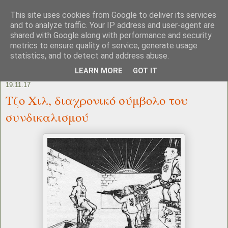
This site uses cookies from Google to deliver its services
and to analyze traffic. Your IP address and user-agent are
shared with Google along with performance and security
metrics to ensure quality of service, generate usage
statistics, and to detect and address abuse.
LEARN MORE
GOT IT
19.11.17
Τζο Χιλ, διαχρονικό σύμβολο του
συνδικαλισμού