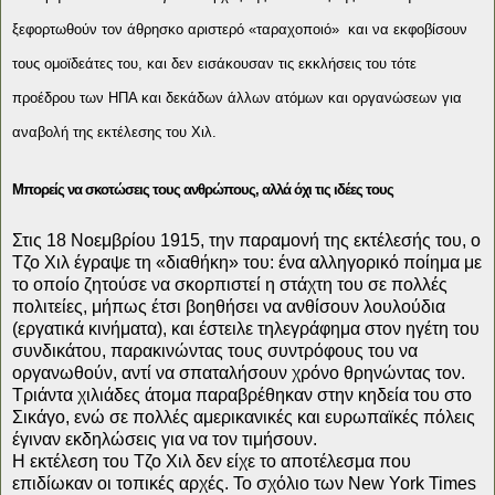
ξεφορτωθούν τον άθρησκο αριστερό «ταραχοποιό» και να εκφοβίσουν
τους ομοϊδεάτες του, και δεν εισάκουσαν τις εκκλήσεις του τότε
προέδρου των ΗΠΑ και δεκάδων άλλων ατόμων και οργανώσεων για
αναβολή της εκτέλεσης του Χιλ.
Μπορείς να σκοτώσεις τους ανθρώπους, αλλά όχι τις ιδέες τους
Στις 18 Νοεμβρίου 1915, την παραμονή της εκτέλεσής του, ο
Τζο Χιλ έγραψε τη «διαθήκη» του: ένα αλληγορικό ποίημα με
το οποίο ζητούσε να σκορπιστεί η στάχτη του σε πολλές
πολιτείες, μήπως έτσι βοηθήσει να ανθίσουν λουλούδια
(εργατικά κινήματα), και έστειλε τηλεγράφημα στον ηγέτη του
συνδικάτου, παρακινώντας τους συντρόφους του να
οργανωθούν, αντί να σπαταλήσουν χρόνο θρηνώντας τον.
Τριάντα χιλιάδες άτομα παραβρέθηκαν στην κηδεία του στο
Σικάγο, ενώ σε πολλές αμερικανικές και ευρωπαϊκές πόλεις
έγιναν εκδηλώσεις για να τον τιμήσουν.
Η εκτέλεση του Τζο Χιλ δεν είχε το αποτέλεσμα που
επιδίωκαν οι τοπικές αρχές. Το σχόλιο των New York Times