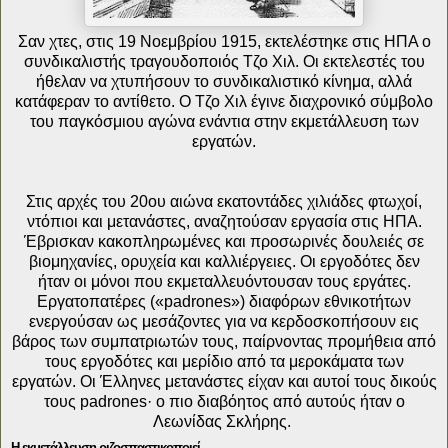
Σαν χτες, στις 19 Νοεμβρίου 1915, εκτελέστηκε στις ΗΠΑ ο
συνδικαλιστής τραγουδοποιός Τζο Χιλ. Οι εκτελεστές του
ήθελαν να χτυπήσουν το συνδικαλιστικό κίνημα, αλλά
κατάφεραν το αντίθετο. Ο Τζο Χιλ έγινε διαχρονικό σύμβολο
του παγκόσμιου αγώνα ενάντια στην εκμετάλλευση των
εργατών.
Στις αρχές του 20ου αιώνα εκατοντάδες χιλιάδες φτωχοί,
ντόπιοι και μετανάστες, αναζητούσαν εργασία στις ΗΠΑ.
Έβρισκαν κακοπληρωμένες και προσωρινές δουλειές σε
βιομηχανίες, ορυχεία και καλλιέργειες. Οι εργοδότες δεν
ήταν οι μόνοι που εκμεταλλευόντουσαν τους εργάτες.
Εργατοπατέρες («padrones») διαφόρων εθνικοτήτων
ενεργούσαν ως μεσάζοντες για να κερδοσκοπήσουν εις
βάρος των συμπατριωτών τους, παίρνοντας προμήθεια από
τους εργοδότες και μερίδιο από τα μεροκάματα των
εργατών. Οι Έλληνες μετανάστες είχαν και αυτοί τους δικούς
τους padrones· ο πιο διαβόητος από αυτούς ήταν ο
Λεωνίδας Σκλήρης.
Η εκμετάλλευση ριζοσπαστικοποιεί