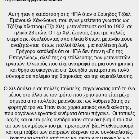
Αυτή ήταν η κατάσταση στις ΗΠΑ όταν ο Σουηδός Τζόελ
Εμάνουελ Χάγκλουντ, που έγινε μετέπειτα γνωστός ως
Τζόζεφ Χίλστρομ (Τζο Χιλ), μετανάστευσε εκεί το 1902, σε
ηλικία 23 ετών. Ο Τζο Χιλ, έχοντας ζήσει με πολλές
στερήσεις, δουλεύοντας από ηλικία 8 ετών, μετανάστευσε
αναζητώντας, όπως πολλοί άλλοι, μια καλλίτερη ζωή.
Γρήγορα κατάλαβε ότι οι ΗΠΑ δεν ήταν η «Γη της
Επαγγελίας», αλλά της εκμετάλλευσης των μεταναστών
εργατών. Ο νεαρός που είχε ανατραφεί σε μια συντηρητική
και θρήσκα οικογένεια στη Σουηδία μετατράπηκε πολύ
σύντομα σε πολέμιο της θρησκείας και της εκμετάλλευσης.
Ο Χιλ δούλεψε σε πολλές πολιτείες, πηγαίνοντας από το ένα
μέρος στο άλλο με τον τρόπο που χρησιμοποιείται μέχρι
σήμερα από πολλούς μετανάστες: ως λαθρεπιβάτης σε
φορτηγά τραίνα. Ήταν ένας χαρισματικός συνδικαλιστής,
που οργάνωνε εργατικά κινήματα όπου πήγαινε. Οι τοπικές
αρχές και οι εταιρείες αντιδρούσαν στον ακτιβισμό του Χιλ
και των συντρόφων του με πρωτοφανή βία. Η εθνοφρουρά
και οι μπράβοι των εταιρειών έδερναν τους συνδικαλιστές,
έκαιγαν τα καταλύματά τους και σκότωναν μερικούς για