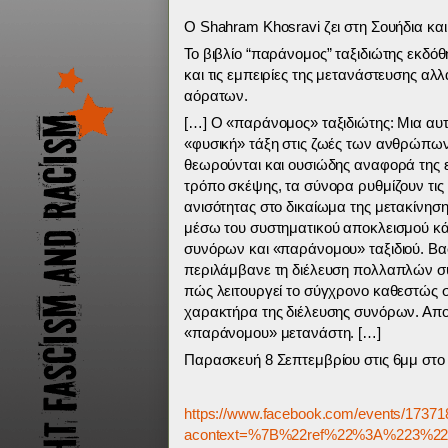
Ο Shahram Khosravi ζει στη Σουήδια και
Το βιβλίο “παράνομος” ταξιδιώτης εκδόθη
και τις εμπειρίες της μετανάστευσης 
αόρατων.
[…] Ο «παράνομος» ταξιδιώτης: Μια αυτ
«φυσική» τάξη στις ζωές των ανθρώπων
θεωρούνται και ουσιώδης αναφορά της εθ
τρόπο σκέψης, τα σύνορα ρυθμίζουν τι
ανισότητας στο δικαίωμα της μετακίνηση
μέσω του συστηματικού αποκλεισμού κά
συνόρων και «παράνομου» ταξιδιού. Βα
περιλάμβανε τη διέλευση πολλαπλών σ
πώς λειτουργεί το σύγχρονο καθεστώς συ
χαρακτήρα της διέλευσης συνόρων. Απο
«παράνομου» μετανάστη. […]
Παρασκευή 8 Σεπτεμβρίου στις 6μμ στ
https://www.facebook.com/events/1737
acontext=%7B%22ref%22%3A%223%22