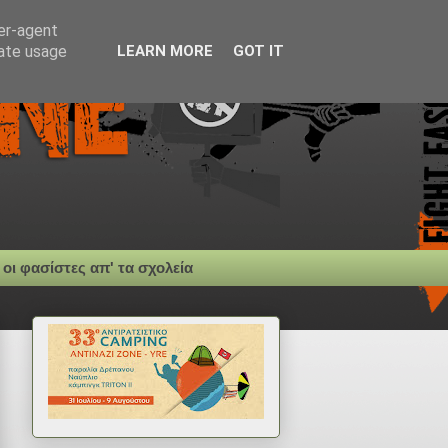
ser-agent
rate usage
LEARN MORE
GOT IT
 οι φασίστες απ' τα σχολεία