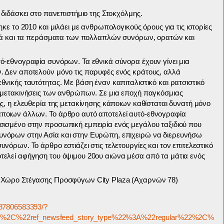
 διδάσκει στο πανεπιστήμιο της Στοκχόλμης.
κε το 2010 και μιλάει με ανθρωπολογικούς όρους για τις ιστορίες
αλλά και τα περάσματα των πολλαπλών συνόρων, ορατών και
ό-εθνογραφία συνόρων. Τα εθνικά σύνορα έχουν γίνει μια
. Δεν αποτελούν μόνο τις παρυφές ενός κράτους, αλλά
νικής ταυτότητας. Με βάση έναν καπιταλιστικό και ρατσιστικό
ς μετακινήσεις των ανθρώπων. Σε μια εποχή παγκόσμιας
ς, η ελευθερία της μετακίνησης κάποιων καθίσταται δυνατή μόνο
ποιων άλλων. Το άρθρο αυτό αποτελεί αυτό-εθνογραφία
σισμένο στην προσωπική εμπειρία ενός μεγάλου ταξιδιού που
υνόρων στην Ασία και στην Ευρώπη, επιχειρώ να διερευνήσω
νόρων. Το άρθρο εστιάζει στις τελετουργίες και τον επιτελεστικό
τελεί αφήγηση του όψιμου 20ου αιώνα μέσα από τα μάτια ενός
ο Χώρο Στέγασης Προσφύγων City Plaza (Αχαρνών 78)
187806583393/?
%2C%22ref_newsfeed_story_type%22%3A%22regular%22%2C%