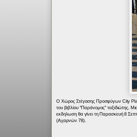
O Χώρος Στέγασης Προσφύγων City Pla
του βιβλίου “Παράνομος” ταξιδιώτης. Μ
εκδηλωση θα γίνει τη Παρασκευή 8 Σεπ
(Αχαρνών 78).