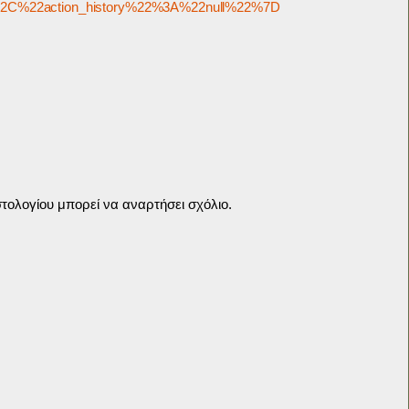
2C%22action_history%22%3A%22null%22%7D
τολογίου μπορεί να αναρτήσει σχόλιο.