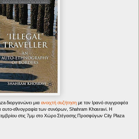
za διοργανώνει μια
ανοιχτή συζήτηση
με τον Ιρανό συγγραφέα
ια αυτο-εθνογραφία των συνόρων, Shahram Khosravi. H
τεμβρίου στις 7μμ στο Χώρο Στέγασης Προσφύγων City Plaza