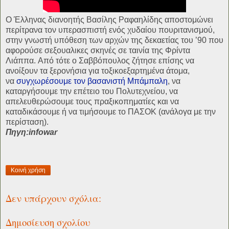
O Έλληνας διανοητής Βασίλης Ραφαηλίδης αποστομώνει
περίτρανα τον υπερασπιστή ενός χυδαίου πουριτανισμού,
στην γνωστή υπόθεση των αρχών της δεκαετίας του ’90 που
αφορούσε σεξουαλικες σκηνές σε ταινία της Φρίντα
Λιάππα.
Από τότε ο Σαββόπουλος ζήτησε επίσης να
ανοίξουν τα ξερονήσια για τοξικοεξαρτημένα άτομα,
να
συγχωρέσουμε τον βασανιστή Μπάμπαλη
, να
καταργήσουμε την επέτειο του Πολυτεχνείου, να
απελευθερώσουμε τους πραξικοπηματίες και να
καταδικάσουμε ή να τιμήσουμε το ΠΑΣΟΚ (ανάλογα με την
περίσταση).
Πηγη:infowar
Κοινή χρήση
Δεν υπάρχουν σχόλια:
Δημοσίευση σχολίου