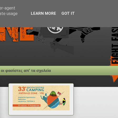
ser-agent
rate usage
LEARN MORE
GOT IT
 οι φασίστες απ' τα σχολεία