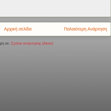
Αρχική σελίδα
Παλαιότερη Ανάρτηση
φή σε:
Σχόλια ανάρτησης (Atom)