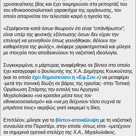
χρυσαυγίτικης βίας και έχει τεκμηριώσει στα ρεπορτάζ του
τον εθνικοσοσιαλιστικό χαρακτήρα της οργάνωσης, τον
οποίο απαρνείται τον τελευταίο καιρό η ηγεσία της.
«Στρέφονται κατά όσων θεωρούν ότι είναι “υπάνθρωποι”,
είναι υπέρ της φυσικής εξόντωσης όσων δεν είχαν την
επιλογή να γεννηθούν όπως γεννήθηκαν, θέλουν την
καθαρότητα της φυλής
», ανέφερε χαρακτηριστικά και μίλησε
με στοιχεία που αποδεικνύουν τη ναζιστική ιδεολογία.
Συγκεκριμένα, ο μάρτυρας αναφέρθηκε σε βίντεο στο οποίο
έχει καταγραφεί ο βουλευτής της Χ.Α. Δημήτρης Κουκούτσης
(και το οποίο
έχει δημοσιεύσει η «Εφ.Συν.»
) να μεταφέρει
-μετά την ποινική δίωξη σε βάρος της ηγεσίας- στην Τοπική
Οργάνωση Σπάρτης την εντολή του Αρχηγού
Μιχαλολιάκου
«να κρατάνε μέσα τους τον
εθνικοσοσιαλισμό»
και
«να μη δείχνουν τόσο συχνά τα
μπράτσα τους»
ακριβώς γιατί εκκρεμεί η δίκη.
Επιπλέον, μίλησε για το
βίντεο-αποκάλυψη
με τη ναζιστική
συναυλία στο Περιστέρι, στην οποία -όπως είπε-
«μετέχουν
τα σημερινά ηγετικά στελέχη της Χ.Α., Μιχαλολιάκος,