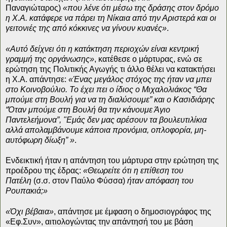
Παναγιώταρος)
«που λένε ότι μέσω της δράσης στον δρόμο
η Χ.Α. κατάφερε να πάρει τη Νίκαια από την Αριστερά και οι
γειτονιές της από κόκκινες να γίνουν κυανές»
.
«Αυτό δείχνει ότι η κατάκτηση περιοχών είναι κεντρική
γραμμή της οργάνωσης»
, κατέθεσε ο μάρτυρας, ενώ σε
ερώτηση της Πολιτικής Αγωγής τι άλλο θέλει να κατακτήσει
η Χ.Α. απάντησε:
«Ένας μεγάλος στόχος της ήταν να μπει
στο Κοινοβούλιο. Το έχει πει ο ίδιος ο Μιχαλολιάκος “Θα
μπούμε στη Βουλή για να τη διαλύσουμε” και ο Κασιδιάρης
“Όταν μπούμε στη Βουλή θα την κάνουμε Άγιο
Παντελεήμονα”, "Εμάς δεν μας αρέσουν τα βουλευτιλίκια
αλλά απολαμβάνουμε κάποια προνόμια, οπλοφορία, μη-
αυτόφωρη δίωξη” »
.
Ενδεικτική ήταν η απάντηση του μάρτυρα στην ερώτηση της
προέδρου της έδρας:
«Θεωρείτε ότι η επίθεση του
Πατέλη
(σ.σ. στον Παύλο Φύσσα)
ήταν απόφαση του
Ρουπακιά;»
«Όχι βέβαια»
, απάντησε με έμφαση ο δημοσιογράφος της
«Eφ.Συν», αιτιολογώντας την απάντησή του με βάση