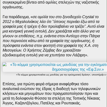
συγκεκριμένα βίντεο από ομιλίες στελεχών της ναζιστικής
οργάνωσης.
Για παράδειγμα, «
σε ομιλία του στο ξενοδοχείο Crystal το
2012 ο Μιχαλολιάκος λέει ότι "όποιος περνάει έξω από τα
γραφεία μας ή τρέχει ή δεν προλαβαίνει να τρέξει". Αυτό είναι
μια κεντρική γενική εντολή. Δεν χρειάζεται κάτι άλλο για να
γίνουν οι επιθέσεις, π.χ. ενάντια στον Αντίοχο στην Πάτρα
που περνούσε κάτω από τα γραφεία της οργάνωσης, ή
πρόσφατα ενάντια στον φοιτητή στα γραφεία της Χ.Α. στη
Μεσογείων. Ο Χρήστος Ζέρβας δεν χρειαζόταν
εξειδικευμένη εντολή για να χτυπήσει τον Λάζαρη»
.
«Το κόμμα χρησιμοποιείται ως μανδύας για την εγκληματική δράση», υποστήριξε ο
Επίσης, για πρώτη φορά σήμερα αναφέρθηκε τόσο
αναλυτικά ενώπιον της έδρας η διαδοχή των τηλεφωνικών
κλήσεων και μηνυμάτων που πραγματοποίησαν πριν και
μετά τη δολοφονία Φύσσα τα στελέχη της Τοπικής Νίκαιας
Άγγος, Καζαντζόγλου, Πατέλης και Ρουπακιάς.