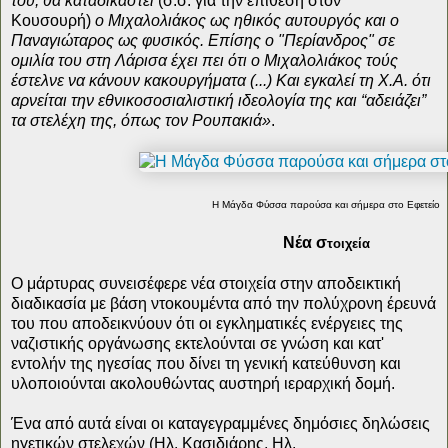
του, θα καταδικαστεί
(σ.σ. για την επίθεση στον
Κουσουρή)
ο Μιχαλολιάκος ως ηθικός αυτουργός και ο
Παναγιώταρος ως φυσικός. Επίσης ο "Περίανδρος" σε
ομιλία του στη Λάρισα έχει πει ότι ο Μιχαλολιάκος τούς
έστελνε να κάνουν κακουργήματα (...) Και εγκαλεί τη Χ.Α. ότι
αρνείται την εθνικοσοσιαλιστική ιδεολογία της και “αδειάζει”
τα στελέχη της, όπως τον Ρουπακιά»
.
Η Μάγδα Φύσσα παρούσα και σήμερα στο Εφετείο
Νέα σ
τοιχεία
Ο μάρτυρας συνεισέφερε νέα στοιχεία στην αποδεικτική
διαδικασία με βάση ντοκουμέντα από την πολύχρονη έρευνά
του που αποδεικνύουν ότι οι εγκληματικές ενέργειες της
ναζιστικής οργάνωσης εκτελούνται σε γνώση και κατ'
εντολήν της ηγεσίας που δίνει τη γενική κατεύθυνση και
υλοποιούνται ακολουθώντας αυστηρή ιεραρχική δομή.
Ένα από αυτά είναι οι καταγεγραμμένες δημόσιες δηλώσεις
ηγετικών στελεχών (Ηλ. Κασιδιάρης, Ηλ.