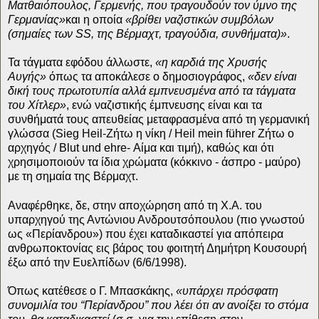
Ματθαιόπουλος, Γερμενής, που τραγουδούν τον ύμνο της
Γερμανίας»
και η οποία
«βρίθει ναζιστικών συμβόλων
(σημαίες των SS, της Βέρμαχτ, τραγούδια, συνθήματα)»
.
Τα τάγματα εφόδου άλλωστε,
«η καρδιά της Χρυσής
Αυγής»
όπως τα αποκάλεσε ο δημοσιογράφος,
«δεν είναι
δική τους πρωτοτυπία αλλά εμπνευσμένα από τα τάγματα
του Χίτλερ»
, ενώ ναζιστικής έμπνευσης είναι και τα
συνθήματά τους απευθείας μεταφρασμένα από τη γερμανική
γλώσσα (Sieg Heil-Ζήτω η νίκη / Heil mein führer Ζήτω ο
αρχηγός / Blut und ehre- Αίμα και τιμή), καθώς και ότι
χρησιμοποιούν τα ίδια χρώματα (κόκκινο - άσπρο - μαύρο)
με τη σημαία της Βέρμαχτ.
Αναφέρθηκε, δε, στην αποχώρηση από τη Χ.Α. του
υπαρχηγού της Αντώνιου Ανδρουτσόπουλου (πιο γνωστού
ως «Περίανδρου») που έχει καταδικαστεί για απόπειρα
ανθρωποκτονίας εις βάρος του φοιτητή Δημήτρη Κουσουρή
έξω από την Ευελπίδων (6/6/1998).
Όπως κατέθεσε ο Γ. Μπασκάκης,
«υπάρχει πρόσφατη
συνομιλία του “Περίανδρου” που λέει ότι αν ανοίξει το στόμα