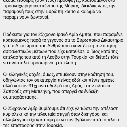
ακόμα τέσσερις (συν ένας) πρόσφυγες, κρατούμενοι στο
προαναχωρησιακό κέντρο της Μόριας, διεκδικώντας την
παραμονή τους στην Ευρώπη και το δικαίωμα να
παραμείνουν ζωντανοί.
Πρόκειται για τον 25χρονο Ιρανό Αμίρ Αμπάι, που παραμένει
κρατούμενος παρά το γεγονός ότι το Ευρωπαϊκό Δικαστήριο
για τα Δικαιώματα του Ανθρώπου έκανε δεκτή την αίτηση
ασφαλιστικών μέτρων που είχε καταθέσει ο ίδιος κατά της
απέλασής του από τη Λέσβο στην Τουρκία και διέταξε τότε
να ανασταλεί προσωρινά η απέλαση.
Οι ελληνικές αρχές, όμως, επιμένουν στην κράτησή του,
οδηγώντας τον σε απεργία πείνας εδώ και πέντε ημέρες,
αλλά και τον 31χρονο αδελφό του, Αράς, στην πλατεία
Σαπφούς στη Μυτιλήνη, που απεργεί σε ένδειξη
συμπαράστασης.
Ο 25χρονος Αμίρ θυμίζουμε ότι είχε γλιτώσει την απέλαση
κυριολεκτικά την τελευταία στιγμή όταν δικηγόροι και
αλληλέγγυοι είχαν καταφέρει να τον βγάλουν από το πλοίο
της επιστροφής στην Τουρκία.