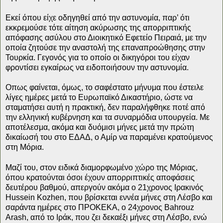
Εκεί όπου είχε οδηγηθεί από την αστυνομία, παρ’ ότι
εκκρεμούσε τότε αίτηση ακύρωσης της απορριπτικής
απόφασης ασύλου στο Διοικητικό Εφετείο Πειραιά, με την
οποία ζητούσε την αναστολή της επαναπροώθησης στην
Τουρκία. Γεγονός για το οποίο οι δικηγόροι του είχαν
φροντίσει εγκαίρως να ειδοποιήσουν την αστυνομία.
Οπως φαίνεται, όμως, το σαφέστατο μήνυμα που έστειλε
λίγες ημέρες μετά το Ευρωπαϊκό Δικαστήριο, ώστε να
σταματήσει αυτή η πρακτική, δεν παραλήφθηκε ποτέ από
την ελληνική κυβέρνηση και τα συναρμόδια υπουργεία. Με
αποτέλεσμα, ακόμα και δυόμισι μήνες μετά την πρώτη
δικαίωσή του στο ΕΔΑΔ, ο Αμίρ να παραμένει κρατούμενος
στη Μόρια.
Μαζί του, στον ειδικά διαμορφωμένο χώρο της Μόριας,
όπου κρατούνται όσοι έχουν απορριπτικές αποφάσεις
δευτέρου βαθμού, απεργούν ακόμα ο 21χρονος Ιρακινός
Hussein Kozhen, που βρίσκεται εννέα μήνες στη Λέσβο και
σαράντα ημέρες στο ΠΡΟΚΕΚΑ, ο 24χρονος Bahrouz
Arash, από το Ιράκ, που ζει δεκαέξι μήνες στη Λέσβο, ενώ