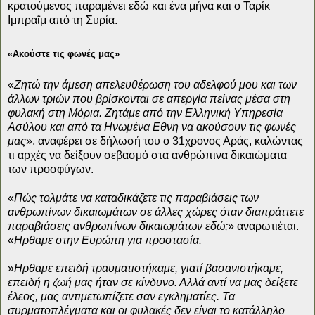
κρατούμενος παραμένει εδώ και ένα μήνα και ο Ταρίκ
Ιμπραΐμ από τη Συρία.
«Ακούστε τις φωνές μας»
«
Ζητώ την άμεση απελευθέρωση του αδελφού μου και των
άλλων τριών που βρίσκονται σε απεργία πείνας μέσα στη
φυλακή στη Μόρια. Ζητάμε από την Ελληνική Υπηρεσία
Ασύλου και από τα Ηνωμένα Εθνη να ακούσουν τις φωνές
μας
», αναφέρει σε δήλωσή του ο 31χρονος Αράς, καλώντας
τι αρχές να δείξουν σεβασμό στα ανθρώπινα δικαιώματα
των προσφύγων.
«
Πώς τολμάτε να καταδικάζετε τις παραβιάσεις των
ανθρωπίνων δικαιωμάτων σε άλλες χώρες όταν διαπράττετε
παραβιάσεις ανθρωπίνων δικαιωμάτων εδώ;
» αναρωτιέται.
«
Ηρθαμε στην Ευρώπη για προστασία.
»
Ηρθαμε επειδή τραυματιστήκαμε, γιατί βασανιστήκαμε,
επειδή η ζωή μας ήταν σε κίνδυνο. Αλλά αντί να μας δείξετε
έλεος, μας αντιμετωπίζετε σαν εγκληματίες. Τα
συρματοπλέγματα και οι φυλακές δεν είναι το κατάλληλο