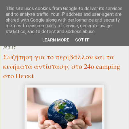
This site uses cookies from Google to deliver its services
and to analyze traffic. Your IP address and user-agent are
shared with Google along with performance and security
metrics to ensure quality of service, generate usage
statistics, and to detect and address abuse.
LEARN MORE
GOT IT
25.7.17
Συζήτηση για το περιβάλλον και τα
κινήματα αντίστασης στο 24ο camping
στο Πευκί