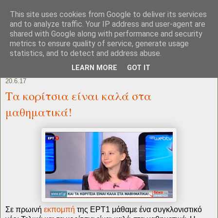
This site uses cookies from Google to deliver its services
and to analyze traffic. Your IP address and user-agent are
shared with Google along with performance and security
metrics to ensure quality of service, generate usage
statistics, and to detect and address abuse.
LEARN MORE
GOT IT
20.6.17
Tα κορίτσια είναι καλά στα
μαθηματικά!
Σε πρωινή
εκπομπή
της ΕΡΤ1 μάθαμε ένα συγκλονιστικό