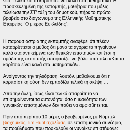
νέο: Τελικά και τα κορίτσια είναι καλά στα μαθηματικά. Η
προσκεκλημένη της εκπομπής, μαθήτρια που μόλις
τελείωσε την ΣΤ’ τάξη του δημοτικού, πήρε το πρώτο
βραβείο στο διαγωνισμό της Ελληνικής Μαθηματικής
Εταιρείας “Ο μικρός Ευκλείδης”.
Η παρουσιάστρια της εκπομπής αναφέρει ότι πλέον
καταρρίπτεται ο μύθος ότι μόνο τα αγόρια τα πηγαίνουν
καλά στα αντικείμενα των θετικών επιστημών και έτσι η
ομάδα της εκπομπής αποφασίζει να βάλει υπότιτλο «Και τα
κορίτσια είναι καλά στα μαθηματικά!».
Ανοίγοντας την τηλεόραση, λοιπόν, μαθαίνουμε ότι η
κοριτσίστικη φύση δεν εμποδίζει τελικά τη σκέψη!…
Από την άλλη, ίσως είναι τελικά απαραίτητο να
επισημαίνονται τα αυτονόητα, όσο η ικανότητα των
γυναικών επιστημόνων δεν παύει να αμφισβητείται.
Πριν από περίπου 10 μέρες ο βραβευμένος με Νόμπελ
βιοχημικός Tim Hunt σχολίασε
, σε επιστημονικό συνέδριο,
τα προβλήματα που προκαλούν οι γυναίκες επιστήμονες