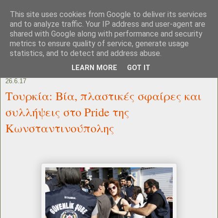
This site uses cookies from Google to deliver its services
and to analyze traffic. Your IP address and user-agent are
shared with Google along with performance and security
metrics to ensure quality of service, generate usage
statistics, and to detect and address abuse.
LEARN MORE
GOT IT
26.6.17
Τουρκία: Βία, πλαστικές σφαίρες και
συλλήψεις στο Pride της
Κωνσταντινούπολης