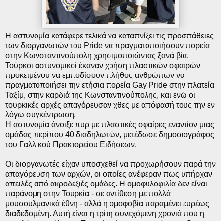
Η αστυνομία κατάφερε τελικά να καταπνίξει τις προσπάθειες
των διοργανωτών του Pride να πραγματοποιήσουν πορεία
στην Κωνσταντινούπολη χρησιμοποιώντας ξανά βία.
Τούρκοι αστυνομικοί έκαναν χρήση πλαστικών σφαιρών
προκειμένου να εμποδίσουν πλήθος ανθρώπων να
πραγματοποιήσει την ετήσια πορεία Gay Pride στην πλατεία
Ταξίμ, στην καρδιά της Κωνσταντινούπολης, και ενώ οι
τουρκικές αρχές απαγόρευσαν χθες με απόφασή τους την εν
λόγω συγκέντρωση.
Η αστυνομία άνοιξε πυρ με πλαστικές σφαίρες εναντίον μιας
ομάδας περίπου 40 διαδηλωτών, μετέδωσε δημοσιογράφος
του Γαλλικού Πρακτορείου Ειδήσεων.
Οι διοργανωτές είχαν υποσχεθεί να προχωρήσουν παρά την
απαγόρευση των αρχών, οι οποίες ανέφεραν πως υπήρχαν
απειλές από ακροδεξιές ομάδες. Η ομοφυλοφιλία δεν είναι
παράνομη στην Τουρκία - σε αντίθεση με πολλά
μουσουλμανικά έθνη - αλλά η ομοφοβία παραμένει ευρέως
διαδεδομένη. Αυτή είναι η τρίτη συνεχόμενη χρονιά που η