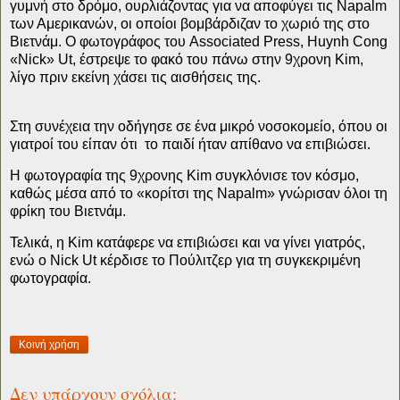
γυμνή στο δρόμο, ουρλιάζοντας για να αποφύγει τις Napalm
των Αμερικανών, οι οποίοι βομβάρδιζαν το χωριό της στο
Βιετνάμ.
O φωτογράφος του Associated Press, Huynh Cong
«Nick» Ut, έστρεψε το φακό του πάνω στην 9χρονη Kim,
λίγο πριν εκείνη χάσει τις αισθήσεις της.
Στη συνέχεια την οδήγησε σε ένα μικρό νοσοκομείο, όπου οι
γιατροί του είπαν ότι το παιδί ήταν απίθανο να επιβιώσει.
Η φωτογραφία της 9χρονης Kim συγκλόνισε τον κόσμο,
καθώς μέσα από το «κορίτσι της Napalm» γνώρισαν όλοι τη
φρίκη του Βιετνάμ.
Τελικά, η Kim κατάφερε να επιβιώσει και να γίνει γιατρός,
ενώ ο Nick Ut κέρδισε το Πούλιτζερ για τη συγκεκριμένη
φωτογραφία.
Κοινή χρήση
Δεν υπάρχουν σχόλια: