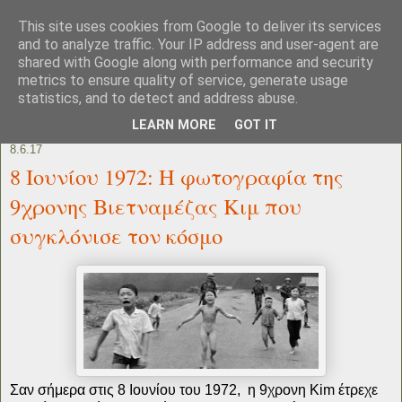
This site uses cookies from Google to deliver its services
and to analyze traffic. Your IP address and user-agent are
shared with Google along with performance and security
metrics to ensure quality of service, generate usage
statistics, and to detect and address abuse.
LEARN MORE
GOT IT
8.6.17
8 Ιουνίου 1972: H φωτογραφία της
9χρονης Βιετναμέζας Κιμ που
συγκλόνισε τον κόσμο
Σαν σήμερα στις 8 Ιουνίου του 1972, η 9χρονη Kim έτρεχε