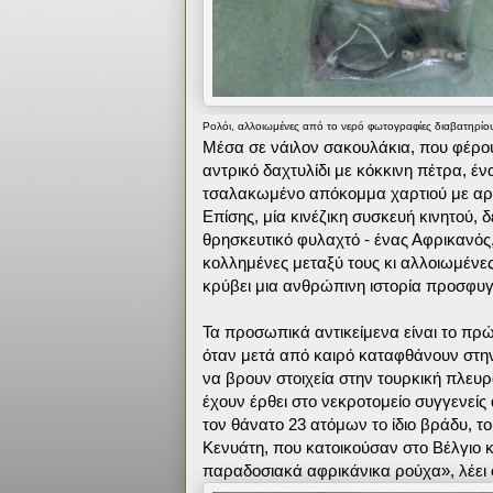
Ρολόι, αλλοιωμένες από το νερό φωτογραφίες διαβατηρίου
Μέσα σε νάιλον σακουλάκια, που φέρου
αντρικό δαχτυλίδι με κόκκινη πέτρα, έ
τσαλακωμένο απόκομμα χαρτιού με αρ
Επίσης, μία κινέζικη συσκευή κινητού, 
θρησκευτικό φυλαχτό - ένας Αφρικανός,
κολλημένες μεταξύ τους κι αλλοιωμένε
κρύβει μια ανθρώπινη ιστορία προσφυγ
Τα προσωπικά αντικείμενα είναι το πρ
όταν μετά από καιρό καταφθάνουν στη
να βρουν στοιχεία στην τουρκική πλευ
έχουν έρθει στο νεκροτομείο συγγενεί
τον θάνατο 23 ατόμων το ίδιο βράδυ, το
Κενυάτη, που κατοικούσαν στο Βέλγιο 
παραδοσιακά αφρικάνικα ρούχα», λέει ο