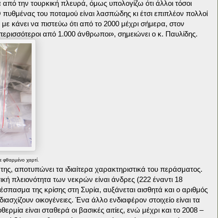
 από την τουρκική πλευρά, όμως υπολογίζω ότι άλλοι τόσοι
Ο πυθμένας του ποταμού είναι λασπώδης κι έτσι επιπλέον πολλοί
 με κάνει να πιστεύω ότι από το 2000 μέχρι σήμερα, στον
ερισσότεροι από 1.000 άνθρωποι», σημειώνει ο κ. Παυλίδης.
ε φθαρμένο χαρτί.
της, αποτυπώνει τα ιδιαίτερα χαρακτηριστικά του περάσματος.
ική πλειονότητα των νεκρών είναι άνδρες (222 έναντι 18
ξέσπασμα της κρίσης στη Συρία, αυξάνεται αισθητά και ο αριθμός
ασχίζουν οικογένειες. Ένα άλλο ενδιαφέρον στοιχείο είναι τα
ερμία είναι σταθερά οι βασικές αιτίες, ενώ μέχρι και το 2008 –