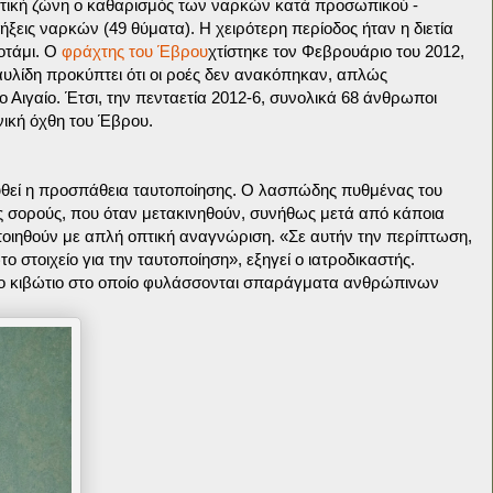
τική ζώνη ο καθαρισμός των ναρκών κατά προσωπικού -
ξεις ναρκών (49 θύματα). Η χειρότερη περίοδος ήταν η διετία
οτάμι. Ο
φράχτης του Έβρου
χτίστηκε τον Φεβρουάριο του 2012,
υλίδη προκύπτει ότι οι ροές δεν ανακόπηκαν, απλώς
ο Αιγαίο. Έτσι, την πενταετία 2012-6, συνολικά 68 άνθρωποι
ική όχθη του Έβρου.
θεί η προσπάθεια ταυτοποίησης. Ο λασπώδης πυθμένας του
ις σορούς, που όταν μετακινηθούν, συνήθως μετά από κάποια
ποιηθούν με απλή οπτική αναγνώριση. «Σε αυτήν την περίπτωση,
ο στοιχείο για την ταυτοποίηση», εξηγεί ο ιατροδικαστής.
 το κιβώτιο στο οποίο φυλάσσονται σπαράγματα ανθρώπινων