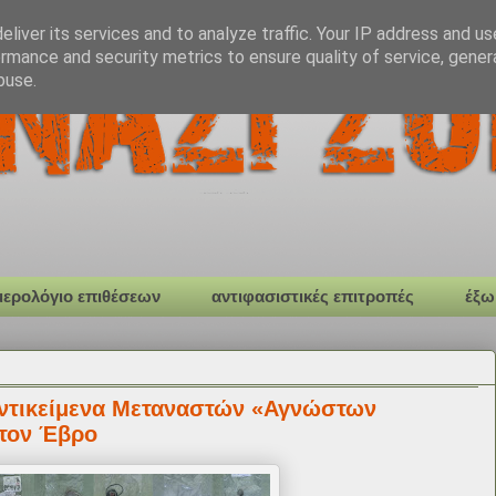
liver its services and to analyze traffic. Your IP address and u
rmance and security metrics to ensure quality of service, gene
buse.
μερολόγιο επιθέσεων
αντιφασιστικές επιτροπές
έξω
Αντικείμενα Μεταναστών «Αγνώστων
στον Έβρο