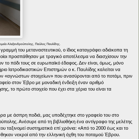
ομείο Αλεξανδρούπολης, Παύλος Παυλίδης.
 γραμμή του μεταναστευτικού, ο ίδιος καταγράφει αδιάκοπα τη
οίοι προσπάθησαν με τραγικό αποτέλεσμα να διασχίσουν την
 το πόδι τους σε ευρωπαϊκό έδαφος. Δεν είναι, όμως, μόνο
ήριο Ιατροδικαστικών Επιστημών ο κ. Παυλίδης καλείται να
ών «αγνώστων στοιχείων» που ανασύρονται από το ποτάμι, πριν
φείο στον Έβρο με μοναδική ένδειξη έναν αριθμό
ης, το πρώτο στοιχείο που έχει στα χέρια του είναι τα
ύρα με άσπρη ποδιά, μας υποδέχτηκε στο γραφείο του στο
ύπολης. Ανέσυρε από τη βιβλιοθήκη ένα αντίγραφο της μελέτης
ου ταξινομεί συστηματικά επί χρόνια: «Από το 2000 έως και το
θηκαν νεκροί από την ελληνική όχθη του ποταμού Έβρου.