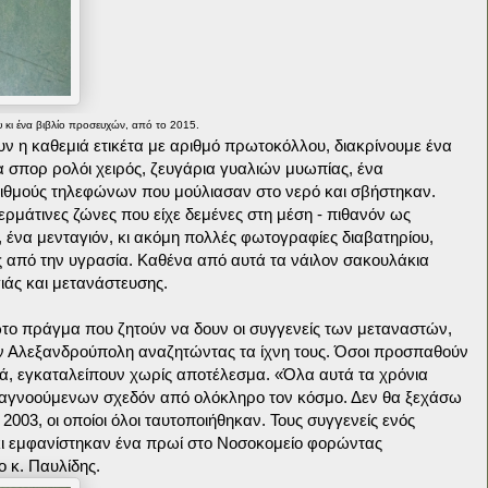
 κι ένα βιβλίο προσευχών, από το 2015.
ν η καθεμιά ετικέτα με αριθμό πρωτοκόλλου, διακρίνουμε ένα
να σπορ ρολόι χειρός, ζευγάρια γυαλιών μυωπίας, ένα
ιθμούς τηλεφώνων που μούλιασαν στο νερό και σβήστηκαν.
δερμάτινες ζώνες που είχε δεμένες στη μέση - πιθανόν ως
 ένα μενταγιόν, κι ακόμη πολλές φωτογραφίες διαβατηρίου,
ς από την υγρασία. Καθένα από αυτά τα νάιλον σακουλάκια
ιάς και μετανάστευσης.
ώτο πράγμα που ζητούν να δουν οι συγγενείς των μεταναστών,
ν Αλεξανδρούπολη αναζητώντας τα ίχνη τους. Όσοι προσπαθούν
ρά, εγκαταλείπουν χωρίς αποτέλεσμα. «Όλα αυτά τα χρόνια
ς αγνοούμενων σχεδόν από ολόκληρο τον κόσμο. Δεν θα ξεχάσω
 2003, οι οποίοι όλοι ταυτοποιήθηκαν. Τους συγγενείς ενός
κι εμφανίστηκαν ένα πρωί στο Νοσοκομείο φορώντας
 κ. Παυλίδης.