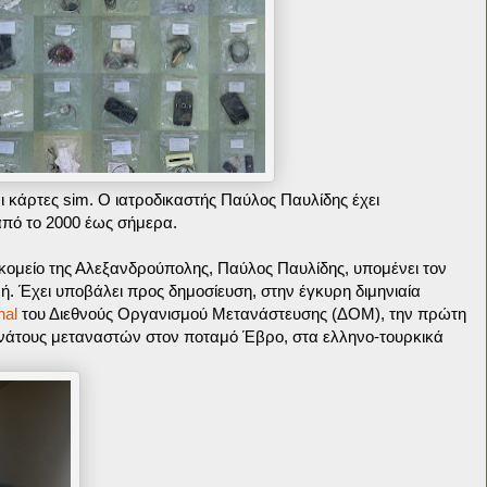
ι κάρτες sim. Ο ιατροδικαστής Παύλος Παυλίδης έχει
από το 2000 έως σήμερα.
κομείο της Αλεξανδρούπολης, Παύλος Παυλίδης, υπομένει τον
ή. Έχει υποβάλει προς δημοσίευση, στην έγκυρη διμηνιαία
nal
του Διεθνούς Οργανισμού Μετανάστευσης (ΔΟΜ), την πρώτη
νάτους μεταναστών στον ποταμό Έβρο, στα ελληνο-τουρκικά