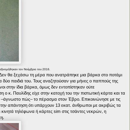
 Ταξινομήθηκαν τον Νοέμβριο του 2016.
«Δεν θα ξεχάσω τη μέρα που ανατράπηκε μια βάρκα στο ποτάμι
α δύο παιδιά του. Τους αναζητούσαν για μήνες ο παππούς της
είνοι στην ίδια βάρκα, όμως δεν εντοπίστηκαν ούτε
η ο κ. Παυλίδης είχε στην κατοχή του την πιστωτική κάρτα και τα
 –άγνωστο πώς– το πέρασμα στον Έβρο. Επικοινώνησε με τις
ι την απάντηση ότι υπάρχουν 13 εκατ. άνθρωποι με ακριβώς τα
αι κινητά τηλέφωνα ή κάρτες sim στις τσάντες νεκρών, η
η.