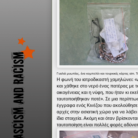
Γυαλιά μυωπίας, ένα κομπολόι και τουρκικές κάρτες sim.
Η φωνή του ιατροδικαστή χαμηλώνει: 
και χάθηκε στο νερό ένας πατέρας με τ
οικογένειας και η νύφη, που ήταν κι εκ
ταυτοποιήθηκαν ποτέ». Σε μια περίπτωσ
έγγραφα ενός Κινέζου που ακολούθησε
αρχές στην ασιατική χώρα για να λάβε
ίδια στοιχεία. Ακόμη και όταν βρίσκοντ
ταυτοποίηση είναι πολλές φορές αδύνατ