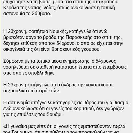
επιχείρησε να τη βιάσει μέσα στο σπίτι της στο κρατίδιο
Κεράλα της νότιας Ινδίας, όπως ανακοίνωσε η τοπική
αστυνομία το Σάββατο.
Η 23χρονη, φοιτήτρια Νομικής, κατήγγειλε ότι ενώ
βρισκόταν αργά το βράδυ της Παρασκευής στο σπίτι της,
δέχτηκε επίθεση από τον 54χρονο, ο οποίος είχε πει στην
οικογένειά της ότι είναι θρησκευτικός γκουρού.
Σύμφωνα με τα τοπικά μέσα ενημέρωσης, ο 54χρονος
νοσηλεύεται σε σταθερή κατάσταση έπειτα από επεμβάσεις
στις οποίες υποβλήθηκε.
Η 23χρονη κατήγγειλε ότι ο άνδρας την κακοποιούσε
σεξουαλικά επί σειρά ετών.
Η αστυνομία απήγγειλε κατηγορίες σε βάρος του για βιασμό,
ενώ ανακοίνωσε ότι οι γονείς του κοριτσιού, δεν γνώριζαν
για τις επιθέσεις του Σουάμι.
«Η γυναίκα μας είπε ότι οι γονείς της εμπιστεύονταν τυφλά
τον Σουάμι και ότι συνήθιζαν να τον προσκαλούν για να