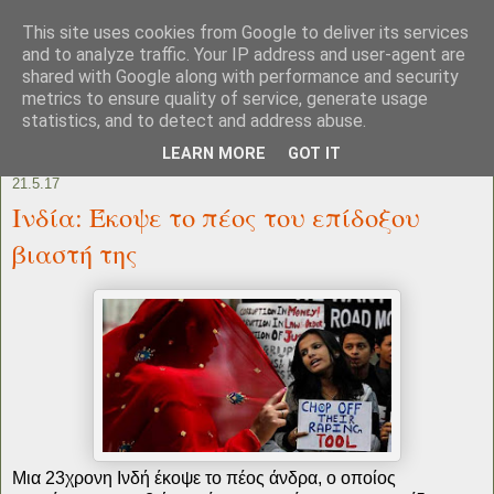
This site uses cookies from Google to deliver its services
and to analyze traffic. Your IP address and user-agent are
shared with Google along with performance and security
metrics to ensure quality of service, generate usage
statistics, and to detect and address abuse.
LEARN MORE
GOT IT
21.5.17
Ινδία: Έκοψε το πέος του επίδοξου
βιαστή της
Μια 23χρονη Ινδή έκοψε το πέος άνδρα, ο οποίος