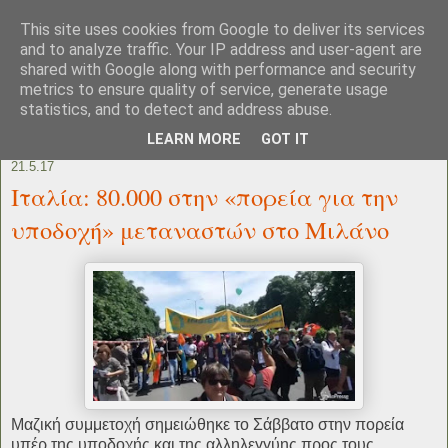
This site uses cookies from Google to deliver its services
and to analyze traffic. Your IP address and user-agent are
shared with Google along with performance and security
metrics to ensure quality of service, generate usage
statistics, and to detect and address abuse.
LEARN MORE
GOT IT
21.5.17
Ιταλία: 80.000 στην «πορεία για την
υποδοχή» μεταναστών στο Μιλάνο
Μαζική συμμετοχή σημειώθηκε το Σάββατο στην πορεία
υπέρ της υποδοχής και της αλληλεγγύης προς τους