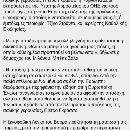
ιταλικής γερουσίας Πιέτρο Γκράσσο, η Καρλόττα Σάμι,
εκπρόσωπος της Ύπατης Αρμοστείας του ΟΗΕ για τους
πρόσφυγες στη νότια Ευρώπη, ο ιδρυτής της οργάνωσης
Εmergency, o οποίος κινητοποιείται σε ιδιαίτερα φτωχές ή
εμπόλεμες περιοχές, Τζίνο Στράντα, και ιερείς της Καθολικής
Εκκλησίας.
«Με την υποδοχή και με την αλληλεγγύη πετυχαίνεται και η
δικαιοσύνη. Θέλω να μπορώ να ηγούμαι μιας πόλης, η
οποία κάθε ημέρα προσπαθεί να βελτιώνεται», δήλωσε ο
δήμαρχος του Μιλάνου, Μπέπε Σάλα.
«Η υποδοχή των μεταναστών αποτελεί ηθική και νομική
υποχρέωση σε εσωτερικό και διεθνές επίπεδο. Από την
Ιταλία στέλνουμε ένα μήνυμα σε όλη την Ευρώπη:
δεχόμαστε με περηφάνια την είδηση ότι η Ευρωπαϊκή
Ένωση αναγνώρισε το έργο μας σε ότι αφορά την υποδοχή,
αλλά στο θέμα αυτό θέλουμε να δραστηριοποιηθεί όλη η
Ένωση», πρόσθεσε από την πλευρά του ο πρόεδρος της
ιταλικής γερουσίας, Πιέτρο Γκράσσο.
Η ξενοφοβική Λέγκα του Βορρά είχε ζητήσει τη ματαίωση της
πορείας, μετά τον τραυματισμό με μαχαίρι την περασμένη