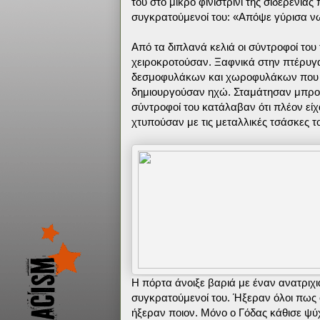
του στο μικρό φινιστρίνι της σιδερένιας
συγκρατούμενοί του: «Απόψε γύρισα ν
Από τα διπλανά κελιά οι σύντροφοί του
χειροκροτούσαν. Ξαφνικά στην πτέρυγ
δεσμοφυλάκων και χωροφυλάκων που π
δημιουργούσαν ηχώ. Σταμάτησαν μπροστ
σύντροφοί του κατάλαβαν ότι πλέον είχ
χτυπούσαν με τις μεταλλικές τσάσκες 
Η πόρτα άνοιξε βαριά με έναν ανατριχι
συγκρατούμενοί του. Ήξεραν όλοι πως 
ήξεραν ποιον. Μόνο ο Γόδας κάθισε ψύ