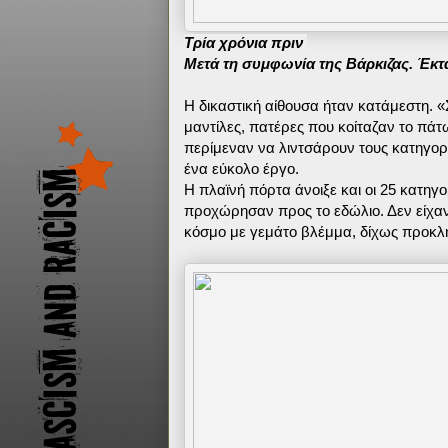
Τρία χρόνια πριν
Μετά τη συμφωνία της Βάρκιζας. Έκτ
Η δικαστική αίθουσα ήταν κατάμεστη. 
μαντίλες, πατέρες που κοίταζαν το πάτ
περίμεναν να λιντσάρουν τους κατηγορο
ένα εύκολο έργο.
Η πλαϊνή πόρτα άνοιξε και οι 25 κατηγ
προχώρησαν προς το εδώλιο. Δεν είχαν
κόσμο με γεμάτο βλέμμα, δίχως προκλή