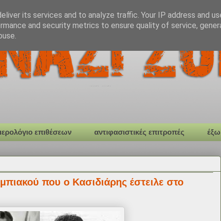
liver its services and to analyze traffic. Your IP address and u
rmance and security metrics to ensure quality of service, gene
buse.
μερολόγιο επιθέσεων
αντιφασιστικές επιτροπές
έξω
μπιακού που ο Κασιδιάρης έστειλε στο