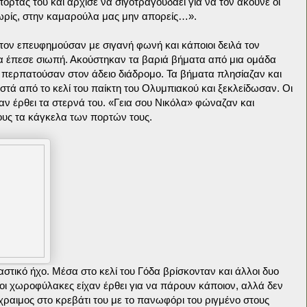
 πόρτας του και άρχισε να σιγοτραγουδάει για να τον ακούνε οι
ωρίς, στην καμαρούλα μας μην απορείς…».
 τον επευφημούσαν με σιγανή φωνή και κάποιοι δειλά τον
α έπεσε σιωπή. Ακούστηκαν τα βαριά βήματα από μια ομάδα
ερπατούσαν στον άδειο διάδρομο. Τα βήματα πλησίαζαν και
ά από το κελί του παίκτη του Ολυμπιακού και ξεκλείδωσαν. Οι
αν έρθει τα στερνά του. «Γεια σου Νικόλα» φώναζαν και
τους τα κάγκελα των πορτών τους.
αστικό ήχο. Μέσα στο κελί του Γόδα βρίσκονταν και άλλοι δυο
οι χωροφύλακες είχαν έρθει για να πάρουν κάποιον, αλλά δεν
χραιμος στο κρεβάτι του με το πανωφόρι του ριγμένο στους