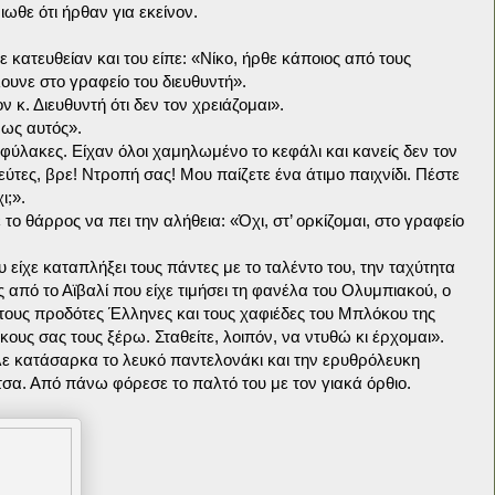
ιωθε ότι ήρθαν για εκείνον.
κατευθείαν και του είπε: «Νίκο, ήρθε κάποιος από τους
ουνε στο γραφείο του διευθυντή».
κ. Διευθυντή ότι δεν τον χρειάζομαι».
μως αυτός».
φύλακες. Είχαν όλοι χαμηλωμένο το κεφάλι και κανείς δεν τον
ύτες, βρε! Ντροπή σας! Μου παίζετε ένα άτιμο παιχνίδι. Πέστε
ι;».
 θάρρος να πει την αλήθεια: «Όχι, στ’ ορκίζομαι, στο γραφείο
είχε καταπλήξει τους πάντες με το ταλέντο του, την ταχύτητα
 από το Αϊβαλί που είχε τιμήσει τη φανέλα του Ολυμπιακού, ο
υς προδότες Έλληνες και τους χαφιέδες του Μπλόκου της
ους σας τους ξέρω. Σταθείτε, λοιπόν, να ντυθώ κι έρχομαι».
αλε κατάσαρκα το λευκό παντελονάκι και την ερυθρόλευκη
τσα. Από πάνω φόρεσε το παλτό του με τον γιακά όρθιο.