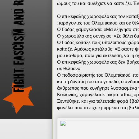
ώμους του και συνέχισε να καπνίζει. Έν
Ο επικεφαλής χωροφύλακας τον κοίταξε 
παράγοντες του Ολυμπιακού και σε θέλ
Ο Γόδας χαμογέλασε: «Μα εξήγησα στον 
Ο χωροφύλακας συνέχισε: «Σε θέλει ό
Ο Γόδας κοίταξε τους υπόλοιπους χωρο
κοίταζε. Αμέσως κατάλαβε: «Είσαστε ψε
μου καθαρά, πάω για εκτέλεση, ναι ή όχ
Ο επικεφαλής χωροφύλακας δεν βρήκε το
σε θέλουν».
Ο ποδοσφαιριστής του Ολυμπιακού, που 
και τη δύναμή του στο γήπεδο, ο άνδρας
άνθρωπος που κυνήγησε λυσσασμένα το
Κοκκινιάς, χαμογέλασε πικρά: «Τους όρκ
Ξεντύθηκε, και για τελευταία φορά έβ
φανέλα που τα είχε κρυμμένα στη βαλί