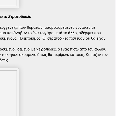
ακτο Στρατοδικείο
«Συγγενείς» των θυμάτων, μαυροφορεμένες γυναίκες με
ωμα και άναβαν το ένα τσιγάρο μετά το άλλο, αδέρφια που
υμένους. Ηλεκτρισμός. Οι στρατοδίκες πίστευαν ότι θα είχαν
ορούμενοι, δεμένοι με χειροπέδες, ο ένας πίσω από τον άλλον,
 το κεφάλι σκυμμένο όπως θα περίμενε κάποιος. Κοίταζαν τον
σεις.