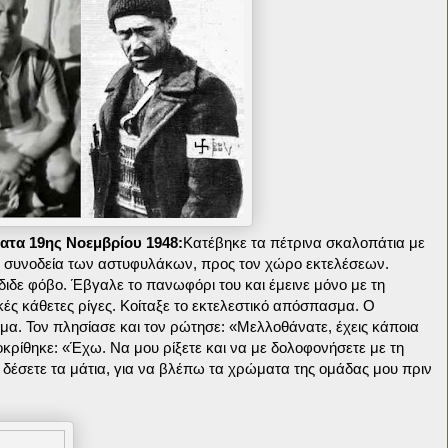
ατα 19ης Νοεμβρίου 1948:
Κατέβηκε τα πέτρινα σκαλοπάτια με
 συνοδεία των αστυφυλάκων, προς τον χώρο εκτελέσεων.
διδε φόβο. Έβγαλε το πανωφόρι του και έμεινε μόνο με τη
κές κάθετες ρίγες.
Κοίταξε το εκτελεστικό απόσπασμα. Ο
α. Τον πλησίασε και τον ρώτησε: «Μελλοθάνατε, έχεις κάποια
οκρίθηκε: «Έχω. Να μου ρίξετε και να με δολοφονήσετε με τη
 δέσετε τα μάτια, για να βλέπω τα χρώματα της ομάδας μου πριν