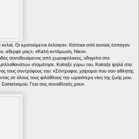
κελιά. Οι κρατούμενοι έκλαιγαν. Κάποιοι από αυτούς έσπαγαν
λα, αδερφέ μας», «Καλή αντάμωση, Νίκο».
όδας συνοδευόμενος από χωροφύλακες, οδηγείτο στο
μελλοθανάτων σταμάτησε. Κοίταξε γύρω του. Κοίταξε ψηλά στα
ίνος τους συντρόφους του: «Σύντροφοι, χαίρομαι που σαν αθλητής
ντας σε όλους τους φιλάθλους την ωραιότερη νίκη της ζωής μου.
 Σοσιαλισμού. Γεια σας συναθλητές μου».