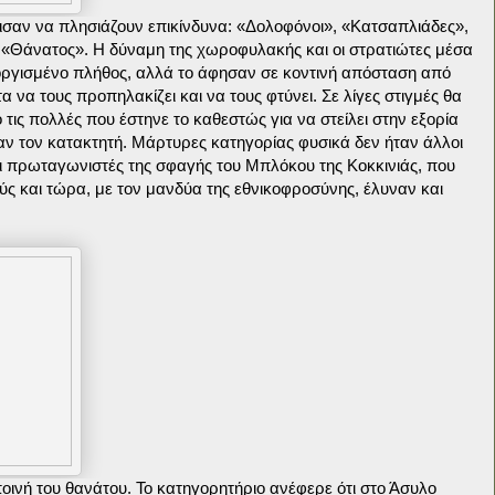
χισαν να πλησιάζουν επικίνδυνα: «Δολοφόνοι», «Κατσαπλιάδες»,
 «Θάνατος». Η δύναμη της χωροφυλακής και οι στρατιώτες μέσα
οργισμένο πλήθος, αλλά το άφησαν σε κοντινή απόσταση από
να τους προπηλακίζει και να τους φτύνει. Σε λίγες στιγμές θα
 τις πολλές που έστηνε το καθεστώς για να στείλει στην εξορία
αν τον κατακτητή. Μάρτυρες κατηγορίας φυσικά δεν ήταν άλλοι
 πρωταγωνιστές της σφαγής του Μπλόκου της Κοκκινιάς, που
ύς και τώρα, με τον μανδύα της εθνικοφροσύνης, έλυναν και
οινή του θανάτου. Το κατηγορητήριο ανέφερε ότι στο Άσυλο