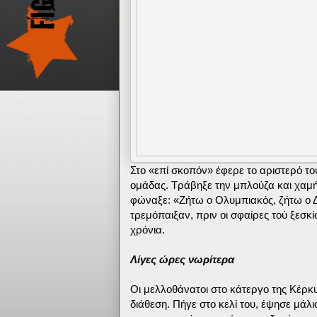
Στο «επί σκοπόν» έφερε το αριστερό το
ομάδας. Τράβηξε την μπλούζα και χαμ
φώναξε: «Ζήτω ο Ολυμπιακός, ζήτω ο Δ
τρεμόπαιξαν, πριν οι σφαίρες τού ξεσκί
χρόνια.
Λίγες ώρες νωρίτερα
Οι μελλοθάνατοι στο κάτεργο της Κέρκυ
διάθεση. Πήγε στο κελί του, έψησε μάλ