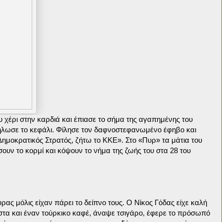
υ χέρι στην καρδιά και έπιασε το σήμα της αγαπημένης του
ήλωσε το κεφάλι. Φίλησε τον δαφνοστεφανωμένο έφηβο και
ημοκρατικός Στρατός, ζήτω το ΚΚΕ». Στο «Πυρ» τα μάτια του
σουν το κορμί και κόψουν το νήμα της ζωής του στα 28 του
ρας μόλις είχαν πάρει το δείπνο τους. Ο Νίκος Γόδας είχε καλή
ιστα και έναν τούρκικο καφέ, άναψε τσιγάρο, έφερε το πρόσωπό