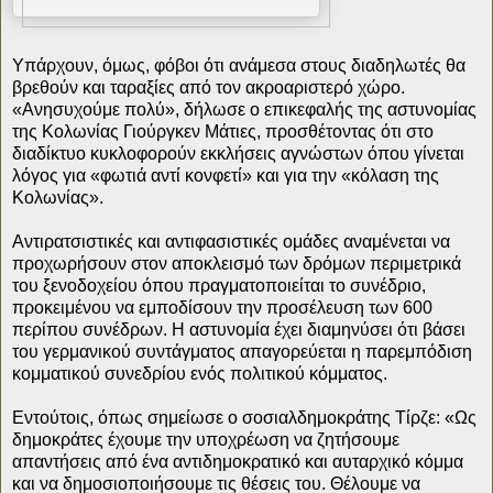
Υπάρχουν, όμως, φόβοι ότι ανάμεσα στους διαδηλωτές θα
βρεθούν και ταραξίες από τον ακροαριστερό χώρο.
«Ανησυχούμε πολύ», δήλωσε ο επικεφαλής της αστυνομίας
της Κολωνίας Γιούργκεν Μάτιες, προσθέτοντας ότι στο
διαδίκτυο κυκλοφορούν εκκλήσεις αγνώστων όπου γίνεται
λόγος για «φωτιά αντί κονφετί» και για την «κόλαση της
Κολωνίας».
Αντιρατσιστικές και αντιφασιστικές ομάδες αναμένεται να
προχωρήσουν στον αποκλεισμό των δρόμων περιμετρικά
του ξενοδοχείου όπου πραγματοποιείται το συνέδριο,
προκειμένου να εμποδίσουν την προσέλευση των 600
περίπου συνέδρων. Η αστυνομία έχει διαμηνύσει ότι βάσει
του γερμανικού συντάγματος απαγορεύεται η παρεμπόδιση
κομματικού συνεδρίου ενός πολιτικού κόμματος.
Εντούτοις, όπως σημείωσε ο σοσιαλδημοκράτης Τίρζε: «Ως
δημοκράτες έχουμε την υποχρέωση να ζητήσουμε
απαντήσεις από ένα αντιδημοκρατικό και αυταρχικό κόμμα
και να δημοσιοποιήσουμε τις θέσεις του. Θέλουμε να