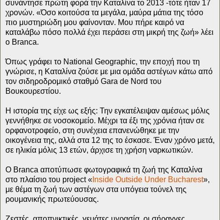
συνάντησε πρώτη φορά την Καταλίνα το 2013 -τότε ήταν 17
χρονών. «Όσο κοιτούσα τα μεγάλα, μαύρα μάτια της τόσο
πιο μυστηριώδη μου φαίνονταν. Μου πήρε καιρό να
καταλάβω πόσο πολλά έχει περάσει στη μικρή της ζωή» λέει
ο Branca.
Όπως γράφει το National Geographic, την εποχή που τη
γνώρισε, η Καταλίνα ζούσε με μια ομάδα αστέγων κάτω από
τον σιδηροδρομικό σταθμό Gara de Nord του
Βουκουρεστίου.
Η ιστορία της είχε ως εξής: Την εγκατέλειψαν αμέσως μόλις
γεννήθηκε σε νοσοκομείο. Μέχρι τα έξι της χρόνια ήταν σε
ορφανοτροφείο, στη συνέχεια επανενώθηκε με την
οικογένεια της, αλλά στα 12 της το έσκασε. Έναν χρόνο μετά,
σε ηλικία μόλις 13 ετών, άρχισε τη χρήση ναρκωτικών.
Ο Branca αποτύπωσε φωτογραφικά τη ζωή της Καταλίνα
στο πλαίσιο του project «
Inside Outside Under Bucharest
»,
με θέμα τη ζωή των αστέγων στα υπόγεια τούνελ της
ρουμανικής πρωτεύουσας.
Ζεστές, αποπνικτικές, γεμάτες υγρασία, οι σήραγγες