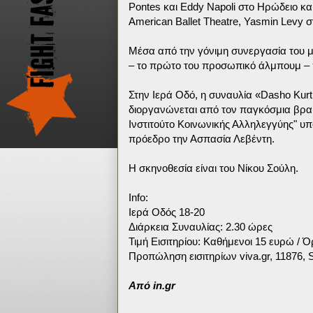
Pontes και Eddy Napoli στο Ηρώδειο κα
American Ballet Theatre, Yasmin Levy στ
Μέσα από την γόνιμη συνεργασία του μ
– το πρώτο του προσωπικό άλμπουμ – π
Στην Ιερά Οδό, η συναυλία «Dasho Kurti
διοργανώνεται από τον παγκόσμια βραβε
Ινστιτούτο Κοινωνικής Αλληλεγγύης" υπό 
πρόεδρο την Ασπασία Λεβέντη.
Η σκηνοθεσία είναι του Νίκου Σούλη.
Info:
Ιερά Οδός 18-20
Διάρκεια Συναυλίας: 2.30 ώρες
Τιμή Εισιτηρίου: Καθήμενοι 15 ευρώ / Ό
Προπώληση εισιτηρίων viva.gr, 11876, 
Aπό in.gr