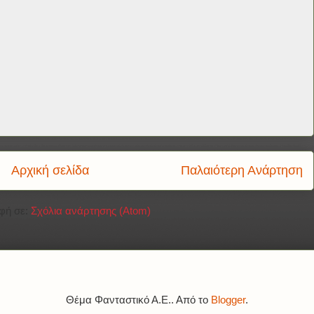
Αρχική σελίδα
Παλαιότερη Ανάρτηση
φή σε:
Σχόλια ανάρτησης (Atom)
Θέμα Φανταστικό Α.Ε.. Από το
Blogger
.