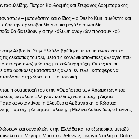
ιανταφυλλίδης, Πέτρος Κουλουμής και Στέφανος Δορμπαράκης.
αναστών – μετανάστης και ο ίδιος – ο Dasho Kurti συνθέτης και
, πήρε την πρωτοβουλία για μια μεγάλη συναυλία
σοδα θα διατεθούν για την κάλυψη αναγκών προσφυγικού
ε στην Αλβανία. Στην Ελλάδα βρέθηκε με το μεταναστευτικό
τις δεκαετίας του ‘90, μετά τις κοινωνικοπολιτικές αλλαγές που
τα σύνορα αναζητώντας μια καλύτερη τύχη. Όπως και οι
ε από δύσκολες καταστάσεις αλλά, εν τέλει, κατάφερε να
σπουδάσει στη χώρα του – τη μουσική.
ονται, η συμμετοχή του στην «Ορχήστρα των Χρωμάτων» του
δίσκους μεγάλων Ελλήνων καλλιτεχνών όπως, η Λιζέτα
Παπακωνσταντίνου, η Ελευθερία Αρβανιτάκη, ο Κώστας
ννης Πάριος, η Δήμητρα Γαλάνη, η Μελίνα Ασλανίδου, ο Γιάννης
λώσεων και συναυλιών στην Ελλάδα και το εξωτερικό, μεταξύ
αρινέλα στο Μέγαρο Μουσικής Αθηνών, Γιώργο Νταλάρα, Dulce