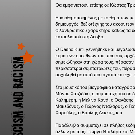
Θα εμφανιστούν επίσης οι: Κώστας Τρ
Ευαισθητοποιημένος με το θέμα των μετ
δημιουργός, δεξιοτέχνης του ακορντεόν
φιλανθρωπικού χαρακτήρα καθώς τα έ
καταυλισμού στη Λέσβο.
Ο Dasho Kurti, γεννήθηκε και μεγάλωσ
κύμα των ομοεθνών του, που στις αρχές 
σημειώθηκαν στη χώρα τους, πέρασαν 
περισσότεροι συμπατριώτες του, πέρασ
ασχοληθεί με αυτό που αγαπά και έχει 
Στο μουσικό του βιογραφικό καταγράφ
Μάνου Χατζιδάκι, η συμμετοχή του σε 
Καλημέρη, η Μελίνα Κανά, ο Θανάσης 
Μακεδόνας, o Γιώργος Νταλάρας, ο Γιά
Χαρούλης, ο Βασίλης Λέκκας, κ.α.
Παράλληλα συμμετέχει σε πλήθος εκδη
άλλων με τους: Γιώργο Νταλάρα και Μ