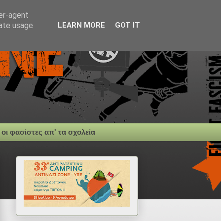
ser-agent
rate usage
LEARN MORE
GOT IT
 οι φασίστες απ' τα σχολεία