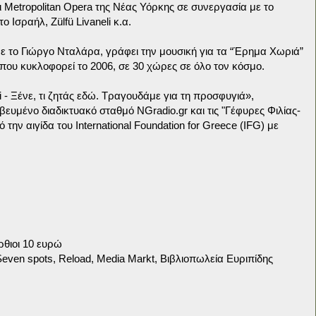
ι Metropolitan Opera της Νέας Υόρκης σε συνεργασία με το
ο Ισραήλ, Zülfü Livaneli κ.α.
ε το Γιώργο Νταλάρα, γράφει την μουσική για τα “Έρημα Χωριά”
ου κυκλοφορεί το 2006, σε 30 χώρες σε όλο τον κόσμο.
 - Ξένε, τι ζητάς εδώ. Τραγουδάμε για τη προσφυγιά»,
υμένο διαδικτυακό σταθμό NGradio.gr και τις "Γέφυρες Φιλίας-
την αιγίδα του International Foundation for Greece (IFG) με
ρθιοι 10 ευρώ
Seven spots, Reload, Media Markt, Βιβλιοπωλεία Ευριπίδης