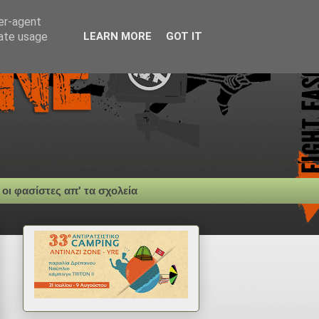
ser-agent
rate usage
LEARN MORE
GOT IT
 οι φασίστες απ' τα σχολεία