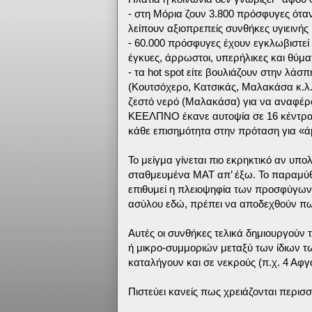
- στη Μόρια ζουν 3.800 πρόσφυγες όταν η 
λείπουν αξιοπρεπείς συνθήκες υγιεινής
- 60.000 πρόσφυγες έχουν εγκλωβιστεί 
έγκυες, άρρωστοι, υπερήλικες και θύμα
- τα hot spot είτε βουλιάζουν στην λάσπ
(Κουτσόχερο, Κατσικάς, Μαλακάσα κ.λ.π
ζεστό νερό (Μαλακάσα) για να αναφέρο
ΚΕΕΛΠΝΟ έκανε αυτοψία σε 16 κέντρα τ
κάθε επισημότητα στην πρόταση για «ά
Το μείγμα γίνεται πιο εκρηκτικό αν υπο
σταθμευμένα ΜΑΤ απ’ έξω. Το παραμύθ
επιθυμεί η πλειοψηφία των προσφύγων–
ασύλου εδώ, πρέπει να αποδεχθούν πως
Αυτές οι συνθήκες τελικά δημιουργούν
ή μικρο-συμμοριών μεταξύ των ίδιων 
καταλήγουν και σε νεκρούς (π.χ. 4 Αφγα
Πιστεύει κανείς πως χρειάζονται περισσ