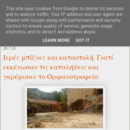
This site uses cookies from Google to deliver its services
and to analyze traffic. Your IP address and user-agent are
shared with Google along with performance and security
metrics to ensure quality of service, generate usage
statistics, and to detect and address abuse.
LEARN MORE
GOT IT
28.7.16
Ιερές μπίζνες και καταστολή. Γιατί
εκκένωσαν τις καταλήψεις και
γκρέμισαν το Ορφανοτροφείο