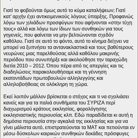
Γιατί το φοβούνται όμως αυτό το κύμα καταλήψεων; Γιατί
κατ’ αρχήν έχει αντικειμενικούς λόγους ύπαρξης. Προφανώς
λόγω των χιλιάδων προσφύγων που αφήνονται «στην τύχη
τους» αλλά και λόγω των ίδιων των συνθηκών για τους
γηγενείς, που φαίνεται να μην βελτιώνονται σχεδόν
καθόλου. Γιατί σε αυτό το φόντο, αυτό το κίνημα δείχνει να
μπορεί να ξυπνήσει τα αντανακλαστικά και τους βαθύτερους
νευρώνες μιας παρελθούσας αλλά καθόλου μακρινής
περιόδου που συνυπήρξε και ακολούθησε την ταραχώδη
διετία 2010 – 2012. Όπου πέρα από τις απεργίες και τις
διαδηλώσεις παρακολουθήσαμε και τη γέννηση
εκατοντάδων πρωτοβουλιών αλληλεγγύης και
αλληλοβοήθειας σε ολόκληρη τη χώρα.
Εκεί λοιπόν μάλλον βρίσκεται ο στόχος και τι να σχολιάσει
κανείς και για τα παλιά συνθήματα του ΣΥΡΙΖΑ περί
διαχωρισμού κράτους εκκλησίας, φορολόγησης
εκκλησιαστικής περιουσίας κλπ. Εδώ παραδίδεται κι αυτή η
δημόσια περιουσία στην αγκαλιά της εκκλησίας και για να
γίνει μάλιστα αυτό, επιστρατεύονται τα ΜΑΤ και πετιούνται εν
μέσω δύσκολων καιρικών συνθηκών δεκάδες πρόσφυγες