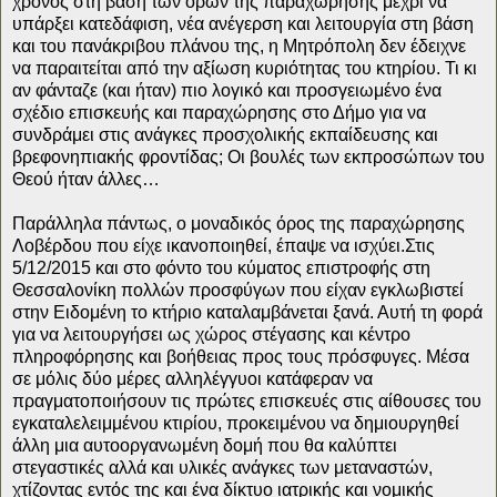
χρόνος στη βάση των όρων της παραχώρησης μέχρι να
υπάρξει κατεδάφιση, νέα ανέγερση και λειτουργία στη βάση
και του πανάκριβου πλάνου της, η Μητρόπολη δεν έδειχνε
να παραιτείται από την αξίωση κυριότητας του κτηρίου. Τι κι
αν φάνταζε (και ήταν) πιο λογικό και προσγειωμένο ένα
σχέδιο επισκευής και παραχώρησης στο Δήμο για να
συνδράμει στις ανάγκες προσχολικής εκπαίδευσης και
βρεφονηπιακής φροντίδας; Οι βουλές των εκπροσώπων του
Θεού ήταν άλλες…
Παράλληλα πάντως, ο μοναδικός όρος της παραχώρησης
Λοβέρδου που είχε ικανοποιηθεί, έπαψε να ισχύει.Στις
5/12/2015 και στο φόντο του κύματος επιστροφής στη
Θεσσαλονίκη πολλών προσφύγων που είχαν εγκλωβιστεί
στην Ειδομένη το κτήριο καταλαμβάνεται ξανά. Αυτή τη φορά
για να λειτουργήσει ως χώρος στέγασης και κέντρο
πληροφόρησης και βοήθειας προς τους πρόσφυγες. Μέσα
σε μόλις δύο μέρες αλληλέγγυοι κατάφεραν να
πραγματοποιήσουν τις πρώτες επισκευές στις αίθουσες του
εγκαταλελειμμένου κτιρίου, προκειμένου να δημιουργηθεί
άλλη μια αυτοοργανωμένη δομή που θα καλύπτει
στεγαστικές αλλά και υλικές ανάγκες των μεταναστών,
χτίζοντας εντός της και ένα δίκτυο ιατρικής και νομικής