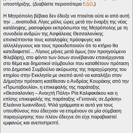
υποστήριξης. (Διαβάστε περισσότερα
ΕΔΩ
.)
Η Μητρόπολη βέβαια δεν έδειξε να πτοείται ούτε κι από αυτή
την …αναποδιά. Λίγες μόλις ώρες μετά την έναρξη της νέας
κατάληψης, ρασοφόροι εκπρόσωποι της Μητρόπολης με τη
συνοδεία ανδρών της Ασφάλειας Θεσσαλονίκης
επισκέπτονται τους καταληψίες πρόσφυγες και
αλληλέγγυους και τους προειδοποιούν ότι το κτήριο θα
κατεδαφιστεί… Λίγους μήνες μετά όμως (τον προηγούμενο
Φλεβάρη), στο φόντο των όσων συνέβαιναν επανέρχονται
στο θέμα και δημοτικοί σύμβουλοι που καταθέτουν πρόταση
στο Δημοτικό Συμβούλιο ακύρωσης της παραχώρησης του
κτηρίου στην Εκκλησία με σκοπό αυτό να καταλήξει στον
Δήμο(την πρόταση κατέθεσαν ο Ανδρέας Κουράκης από την
«Πρωτοβουλία», η επικεφαλής της παράταξης
«Θεσσαλονίκη – Ανοιχτή Πόλη» Ρία Καλφακάκου και η
επίσης επικεφαλής της παράταξης «Γειτονιές σε Δράση»
Ελεάννα Ιωαννίδου). Ψιλά γράμματα κι αυτό για τους
υπευθύνους που έδειχναν να επιμένουν σε μία σύμβαση
παραχώρησης που πλέον έδειχνε ότι είχε παραβιαστεί
εμφανώς και ανεπιστρεπτί.