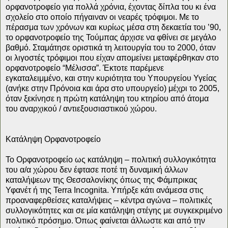
ορφανοτροφείο για πολλά χρόνια, έχοντας δίπλα του κι ένα
σχολείο στο οποίο πήγαιναν οι νεαρές τρόφιμοι. Με το
πέρασμα των χρόνων και κυρίως μέσα στη δεκαετία του ’90,
το ορφανοτροφείο της Τούμπας άρχισε να φθίνει σε μεγάλο
βαθμό. Σταμάτησε οριστικά τη λειτουργία του το 2000, όταν
οι λιγοστές τρόφιμοι που είχαν απομείνει μεταφέρθηκαν στο
ορφανοτροφείο “Μέλισσα”. Έκτοτε παρέμενε
εγκαταλειμμένο, και στην κυριότητα του Υπουργείου Υγείας
(ανήκε στην Πρόνοια και άρα στο υπουργείο) μέχρι το 2005,
όταν ξεκίνησε η πρώτη κατάληψη του κτηρίου από άτομα
του αναρχικού / αντιεξουσιαστικού χώρου.
Κατάληψη Ορφανοτροφείο
Το Ορφανοτροφείο ως κατάληψη – πολιτική συλλογικότητα
του α/α χώρου δεν έφτασε ποτέ τη δυναμική άλλων
καταλήψεων της Θεσσαλονίκης όπως της Φάμπρικας
Υφανέτ ή της Terra Incognita. Υπήρξε κάτι ανάμεσα στις
προαναφερθείσες καταλήψεις – κέντρα αγώνα – πολιτικές
συλλογικότητες και σε μία κατάληψη στέγης με συγκεκριμένο
πολιτικό πρόσημο. Όπως φαίνεται άλλωστε και από την