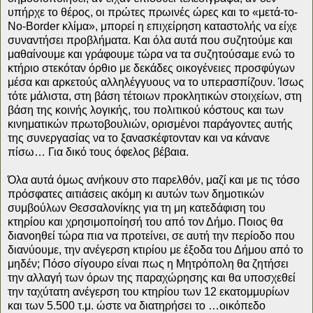
υπήρχε το θέρος, οι πρώτες πρωινές ώρες και το «μετά-το-
No-Border κλίμα», μπορεί η επιχείρηση καταστολής να είχε
συναντήσει προβλήματα. Και όλα αυτά που συζητούμε και
μαθαίνουμε και γράφουμε τώρα να τα συζητούσαμε ενώ το
κτήριο στεκόταν όρθιο με δεκάδες οικογένειες προσφύγων
μέσα και αρκετούς αλληλέγγυους να το υπερασπίζουν. Ίσως
τότε μάλιστα, στη βάση τέτοιων προκλητικών στοιχείων, στη
βάση της κοινής λογικής, του πολιτικού κόστους και των
κινηματικών πρωτοβουλιών, ορισμένοι παράγοντες αυτής
της συνεργασίας να το ξανασκέφτονταν και να κάνανε
πίσω… Για δικό τους όφελος βέβαια.
Όλα αυτά όμως ανήκουν στο παρελθόν, μαζί και με τις τόσο
πρόσφατες αιτιάσεις ακόμη κι αυτών των δημοτικών
συμβούλων Θεσσαλονίκης για τη μη κατεδάφιση του
κτηρίου και χρησιμοποίησή του από τον Δήμο. Ποιος θα
διανοηθεί τώρα πια να προτείνει, σε αυτή την περίοδο που
διανύουμε, την ανέγερση κτιρίου με έξοδα του Δήμου από το
μηδέν; Πόσο σίγουρο είναι πως η Μητρόπολη θα ζητήσει
την αλλαγή των όρων της παραχώρησης και θα υποσχεθεί
την ταχύτατη ανέγερση του κτηρίου των 12 εκατομμυρίων
και των 5.500 τ.μ. ώστε να διατηρήσει το …οικόπεδο