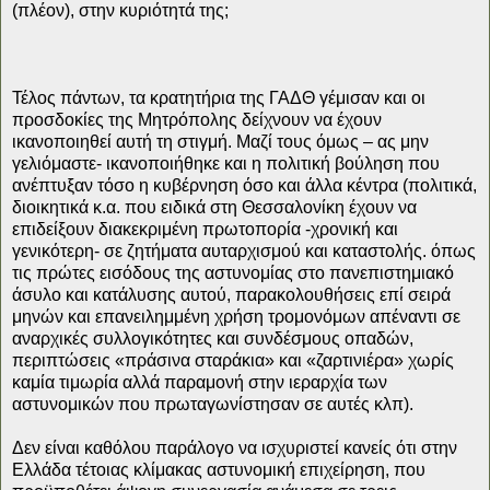
(πλέον), στην κυριότητά της;
Τέλος πάντων, τα κρατητήρια της ΓΑΔΘ γέμισαν και οι
προσδοκίες της Μητρόπολης δείχνουν να έχουν
ικανοποιηθεί αυτή τη στιγμή. Μαζί τους όμως – ας μην
γελιόμαστε- ικανοποιήθηκε και η πολιτική βούληση που
ανέπτυξαν τόσο η κυβέρνηση όσο και άλλα κέντρα (πολιτικά,
διοικητικά κ.α. που ειδικά στη Θεσσαλονίκη έχουν να
επιδείξουν διακεκριμένη πρωτοπορία -χρονική και
γενικότερη- σε ζητήματα αυταρχισμού και καταστολής. όπως
τις πρώτες εισόδους της αστυνομίας στο πανεπιστημιακό
άσυλο και κατάλυσης αυτού, παρακολουθήσεις επί σειρά
μηνών και επανειλημμένη χρήση τρομονόμων απέναντι σε
αναρχικές συλλογικότητες και συνδέσμους οπαδών,
περιπτώσεις «πράσινα σταράκια» και «ζαρτινιέρα» χωρίς
καμία τιμωρία αλλά παραμονή στην ιεραρχία των
αστυνομικών που πρωταγωνίστησαν σε αυτές κλπ).
Δεν είναι καθόλου παράλογο να ισχυριστεί κανείς ότι στην
Ελλάδα τέτοιας κλίμακας αστυνομική επιχείρηση, που