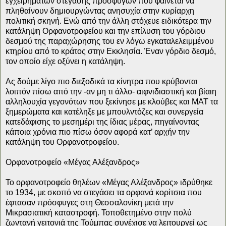
εγχειρημάτων στέγασης προσφύγων που φαίνεται να
πληθαίνουν δημιουργώντας ανησυχία στην κυρίαρχη
πολιτική σκηνή. Ενώ από την άλλη στόχευε ειδικότερα την
κατάληψη Ορφανοτροφείου και την επίλυση του γόρδιου
δεσμού της παραχώρησης του εν λόγω εγκαταλελειμμένου
κτηρίου από το κράτος στην Εκκλησία. Έναν γόρδιο δεσμό,
τον οποίο είχε οξύνει η κατάληψη.
Ας δούμε λίγο πιο διεξοδικά τα κίνητρα που κρύβονται
λοιπόν πίσω από την -αν μη τι άλλο- αιφνιδιαστική και βίαιη
αλληλουχία γεγονότων που ξεκίνησε με κλούβες και ΜΑΤ τα
ξημερώματα και κατέληξε με μπουλντόζες και συνεργεία
κατεδάφισης το μεσημέρι της ίδιας μέρας, πηγαίνοντας
κάποια χρόνια πιο πίσω όσον αφορά κατ’ αρχήν την
κατάληψη του Ορφανοτροφείου.
Ορφανοτροφείο «Μέγας Αλέξανδρος»
Το ορφανοτροφείο θηλέων «Μέγας Αλέξανδρος» ιδρύθηκε
το 1934, με σκοπό να στεγάσει τα ορφανά κορίτσια που
έφτασαν πρόσφυγες στη Θεσσαλονίκη μετά την
Μικρασιατική καταστροφή. Τοποθετημένο στην πολύ
ζωντανή γειτονιά της Τούμπας συνέχισε να λειτουργεί ως