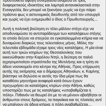
προϋποθέτει άψογη συνεργασία ανάμεσα σε τρεις
διαφορετικούς ιδιοκτήτες και λαμπρά αντανακλαστικά στην
Εισαγγελία, δεν μπορεί να ξεκινήσει χωρίς να έχει πάρει
πράσινο φως ο αστυνομικός διευθυντής από τον υπουργό
και χωρίς να έχει ενημερωθεί ο ίδιος ο Πρωθυπουργός…
Αυτή η πολιτική βούληση εν τέλει μάλλον στόχο είχε να
αποδυναμώσει το αντιπαράδειγμα των καταλήψεων στέγης
το οποίο δείχνει να στοχεύει σε εγκαταλειμμένα κτήρια και να
δυναμώνει διαρκώς τους τελευταίους μήνες. Μόλις την
τελευταία εβδομάδα είχαμε τρεις νέες καταλήψεις. Η μία είναι
αυτή των τριών κτηρίων της Θεσσαλονίκης που
εκκενώθηκαν στην Καρόλου Ντηλ, η δεύτερη σε παλιό
αχρησιμοποίητο στρατόπεδο της Μυτιλήνης και η τρίτη σε
άδειο νοσοκομείο στο κέντρο της Αθήνας. Προς επίρρωση
αυτής της εκτίμησης και ο δήμαρχος Αθηναίων, κ. Καμίνης
βιάστηκε να δηλώσει κι αυτός την ίδια μέρα πως θα
καταθέσει μηνυτήρια αναφορά κατά όσων έχουν
προχωρήσει σε καταλήψεις κτιρίων στην Αθήνα, καθώς
υποστηρίζει πως με τις καταλήψεις «υποβαθμίζεται η
πόλη». Πιθανόν να θεωρεί ότι με το να μένουν αβοήθητοι οι
άνθρωποι στους δρόμους, τα παγκάκια και τις πλατείες αντί
να μπαίνουν σε άδεια κτήρια, η πόλη αναβαθμίζεται…