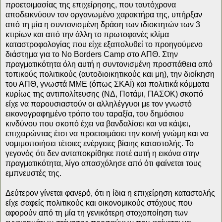
προετοιμασίας της επιχείρησης, που ταυτόχρονα
αποδεικνύουν τον οργανωμένο χαρακτήρα της, υπήρξαν
από τη μία η συντονισμένη δράση των ιδιοκτητών των 3
κτιρίων και από την άλλη το πρωτοφανές κλίμα
καταστροφολογίας που είχε εξαπολυθεί το προηγούμενο
διάστημα για το No Borders Camp στο ΑΠΘ. Στην
πραγματικότητα όλη αυτή η συντονισμένη προσπάθεια από
τοπικούς πολιτικούς (αυτοδιοικητικούς και μη), την διοίκηση
του ΑΠΘ, γνωστά ΜΜΕ (όπως ΣΚΑΪ) και πολιτικά κόμματα
κυρίως της αντιπολίτευσης (ΝΔ, Ποτάμι, ΠΑΣΟΚ) σκοπό
είχε να παρουσιαστούν οι αλληλέγγυοι με τον γνωστό
εικονογραφημένο τρόπο του ταραξία, του δημόσιου
κινδύνου που σκοπό έχει να βανδαλίσει και να κάψει,
επιχειρώντας έτσι να προετοιμάσει την κοινή γνώμη και να
νομιμοποιήσει τέτοιες ενέργειες βίαιης καταστολής. Το
γεγονός ότι δεν ανταποκρίθηκε ποτέ αυτή η εικόνα στην
πραγματικότητα, λίγο απασχόλησε από ότι φαίνεται τους
εμπνευστές της.
Δεύτερον γίνεται φανερό, ότι η ίδια η επιχείρηση καταστολής
είχε σαφείς πολιτικούς και οικονομικούς στόχους που
αφορούν από τη μία τη γενικότερη στοχοποίηση των