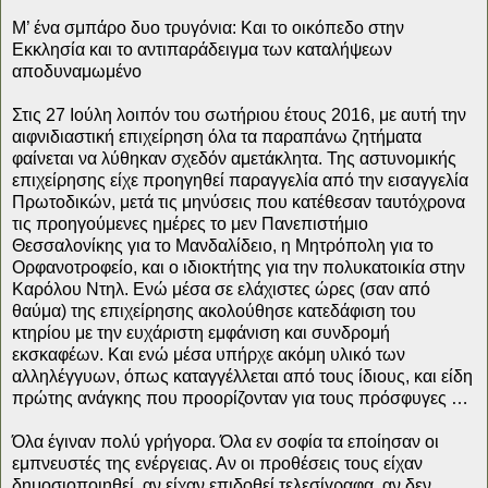
Μ’ ένα σμπάρο δυο τρυγόνια: Και το οικόπεδο στην
Εκκλησία και το αντιπαράδειγμα των καταλήψεων
αποδυναμωμένο
Στις 27 Ιούλη λοιπόν του σωτήριου έτους 2016, με αυτή την
αιφνιδιαστική επιχείρηση όλα τα παραπάνω ζητήματα
φαίνεται να λύθηκαν σχεδόν αμετάκλητα. Της αστυνομικής
επιχείρησης είχε προηγηθεί παραγγελία από την εισαγγελία
Πρωτοδικών, μετά τις μηνύσεις που κατέθεσαν ταυτόχρονα
τις προηγούμενες ημέρες το μεν Πανεπιστήμιο
Θεσσαλονίκης για το Μανδαλίδειο, η Μητρόπολη για το
Ορφανοτροφείο, και ο ιδιοκτήτης για την πολυκατοικία στην
Καρόλου Ντηλ. Ενώ μέσα σε ελάχιστες ώρες (σαν από
θαύμα) της επιχείρησης ακολούθησε κατεδάφιση του
κτηρίου με την ευχάριστη εμφάνιση και συνδρομή
εκσκαφέων. Και ενώ μέσα υπήρχε ακόμη υλικό των
αλληλέγγυων, όπως καταγγέλλεται από τους ίδιους, και είδη
πρώτης ανάγκης που προορίζονταν για τους πρόσφυγες …
Όλα έγιναν πολύ γρήγορα. Όλα εν σοφία τα εποίησαν οι
εμπνευστές της ενέργειας. Αν οι προθέσεις τους είχαν
δημοσιοποιηθεί, αν είχαν επιδοθεί τελεσίγραφα, αν δεν