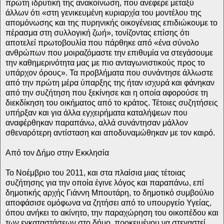
πρώτη ιδρυτική της ανακοίνωση, που ανέφερε μεταξύ
άλλων ότι «στη γενικευμένη κυριαρχία του μοντέλου της
απομόνωσης και της πυρηνικής οικογένειας επιδιώκουμε το
πέρασμα στη συλλογική ζωή», τονίζοντας επίσης ότι
αποτελεί πρωτοβουλία που πάρθηκε από «ένα σύνολο
ανθρώπων που μοιραζόμαστε την επιθυμία να στεγάσουμε
την καθημερινότητα μας με πιο ανταγωνιστικούς προς το
υπάρχον όρους». Τα προβλήματα που συνάντησε άλλωστε
από την πρώτη μέρα ύπαρξης της ήταν ισχυρά και φάνηκαν
από την συζήτηση που ξεκίνησε και η οποία αφορούσε τη
διεκδίκηση του οικήματος από το κράτος. Τέτοιες συζητήσεις
υπήρξαν και για άλλα εγχειρήματα καταλήψεων που
αναφέρθηκαν παραπάνω, αλλά συνάντησαν μάλλον
σθεναρότερη αντίσταση και αποδυναμώθηκαν με τον καιρό.
Από τον Δήμο στην Εκκλησία
Το Νοέμβριο του 2011, και στα πλαίσια μιας τέτοιας
συζήτησης για την οποία έγινε λόγος και παραπάνω, επί
δημοτικής αρχής Γιάννη Μπουτάρη, το δημοτικό συμβούλιο
αποφάσισε ομόφωνα να ζητήσει από το υπουργείο Υγείας,
όπου ανήκει το ακίνητο, την παραχώρηση του οικοπέδου και
των εγκαταστάσεων στο δήμο, προκειμένου να στεγαστεί