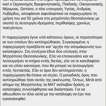
εκεί ο Οργανισμός Βρεφονηπιακής, Παιδικής, Οικογενειακής
Μέριμνας. Ωστόσο, ο τότε υπουργός Υγείας, Ανδρέας
Λοβέρδος, αποφάσισε αιφνιδιαστικά να παραχωρήσει τη
χρήση του για 50 χρόνια στη μητρόπολη Θεσσαλονίκης με
σκοπό τη λειτουργία ιδρύματος περίθαλψης χρονίως
πασχόντων.
Η παραχώρηση έγινε υπό κάποιους όρους, οι περισσότεροι
εκ των οποίων δεν εκπληρώθηκαν. Συγκεκριμένα, η
παραχώρηση προέβλεπε κατ ‘αρχήν την απομάκρυνση των
καταληψιών. Στη συνέχεια έδινε δύο επιλογές στην
Μητρόπολη Θεσσαλονίκης. Είτε να επισκευάσει και να
λειτουργήσει το κτήριο εντός διετίας, είτε να το κατεδαφίσει
και να χτίσει καινούριο, που θα μπορεί να λειτουργήσει
εντός πενταετίας. Εάν οι όροι δεν εκπληρούνταν, η
παραχώρηση θα έπαυε να ισχύει. Ο μοναδικός όρος που
εκπληρώθηκε ήταν αυτός της εκκένωσης. Όντως. Μετά από
αίτημα της Μητρόπολης τα ΜΑΤ ανέλαβαν δράση, οι
καταληψίες συνελήφθησαν και δικάστηκαν. Για να
αθωωθούν εν τέλει αλλά με την κατάληψη να έχει πια
εγκαταλειφθεί.