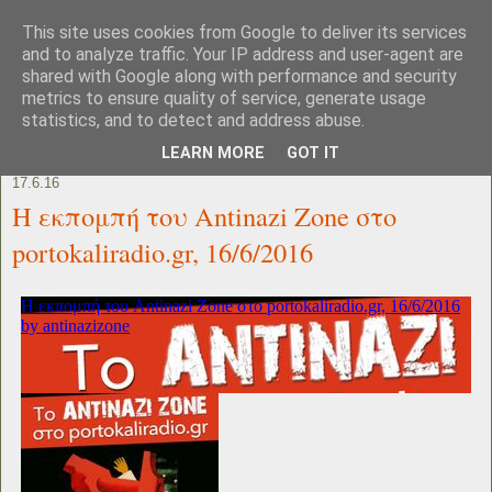
This site uses cookies from Google to deliver its services
and to analyze traffic. Your IP address and user-agent are
shared with Google along with performance and security
metrics to ensure quality of service, generate usage
statistics, and to detect and address abuse.
LEARN MORE
GOT IT
17.6.16
Η εκπομπή του Antinazi Zone στο
portokaliradio.gr, 16/6/2016