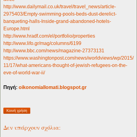
http://www.dailymail.co.uk/travel/travel_news/article-
2975403/Empty-swimming-pools-beds-dust-derelict-
banqueting-halls-Inside-grand-abandoned-hotels-
Europe.html
http://www.hradf.com/el/portfolio/properties
http://www.lifo.gr/mag/columns/6199
http://www.bbc.com/news/magazine-27373131
https://www.washingtonpost.com/news/worldviews/wp/2015/
11/17/what-americans-thought-of-jewish-refugees-on-the-
eve-of-world-war-ii/
Πηγή:
oikonomiallomati.blogspot.gr
Κοινή χρήση
Δεν υπάρχουν σχόλια: