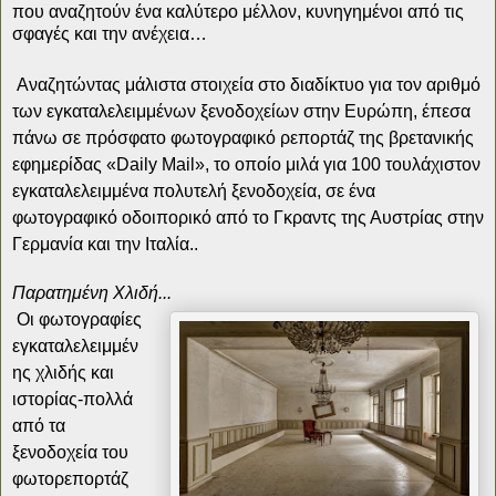
που αναζητούν ένα καλύτερο μέλλον, κυνηγημένοι από τις
σφαγές και την ανέχεια…
Αναζητώντας μάλιστα στοιχεία στο διαδίκτυο για τον αριθμό
των εγκαταλελειμμένων ξενοδοχείων στην Ευρώπη, έπεσα
πάνω σε πρόσφατο φωτογραφικό ρεπορτάζ της βρετανικής
εφημερίδας «
Daily
Mail
», το οποίο μιλά για 100 τουλάχιστον
εγκαταλελειμμένα πολυτελή ξενοδοχεία, σε ένα
φωτογραφικό οδοιπορικό από το Γκραντς της Αυστρίας στην
Γερμανία και την Ιταλία..
Παρατημένη Χλιδή...
Οι φωτογραφίες
εγκαταλελειμμέν
ης χλιδής και
ιστορίας-πολλά
από τα
ξενοδοχεία του
φωτορεπορτάζ