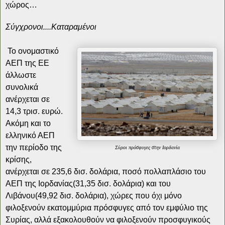
χώρος…
Σύγχρονοι....Καταραμένοι
Το ονομαστικό
ΑΕΠ της ΕΕ
άλλωστε
συνολικά
ανέρχεται σε
14,3 τρισ. ευρώ.
Ακόμη και το
ελληνικό ΑΕΠ
την περίοδο της
Σύροι πρόσφυγες στην Ιορδανία
κρίσης,
ανέρχεται σε 235,6 δισ. δολάρια, ποσό πολλαπλάσιο του
ΑΕΠ της Ιορδανίας(31,35 δισ. δολάρια) και του
Λιβάνου(49,92 δισ. δολάρια), χώρες που όχι μόνο
φιλοξενούν εκατομμύρια πρόσφυγες από τον εμφύλιο της
Συρίας, αλλά εξακολουθούν να φιλοξενούν προσφυγικούς