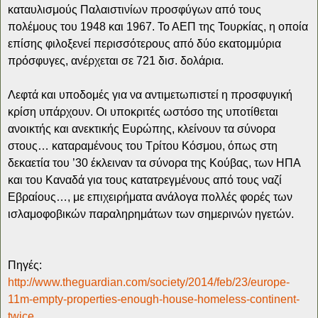
καταυλισμούς Παλαιστινίων προσφύγων από τους
πολέμους του 1948 και 1967. Το ΑΕΠ της Τουρκίας, η οποία
επίσης φιλοξενεί περισσότερους από δύο εκατομμύρια
πρόσφυγες, ανέρχεται σε 721 δισ. δολάρια.
Λεφτά και υποδομές για να αντιμετωπιστεί η προσφυγική
κρίση υπάρχουν. Οι υποκριτές ωστόσο της υποτίθεται
ανοικτής και ανεκτικής Ευρώπης, κλείνουν τα σύνορα
στους… καταραμένους του Τρίτου Κόσμου, όπως στη
δεκαετία του ’30 έκλειναν τα σύνορα της Κούβας, των ΗΠΑ
και του Καναδά για τους κατατρεγμένους από τους ναζί
Εβραίους…, με επιχειρήματα ανάλογα πολλές φορές των
ισλαμοφοβικών παραληρημάτων των σημερινών ηγετών.
Πηγές:
http://www.theguardian.com/society/2014/feb/23/europe-
11m-empty-properties-enough-house-homeless-continent-
twice